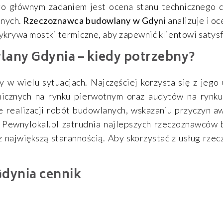
go głównym zadaniem jest ocena stanu technicznego 
anych.
Rzeczoznawca budowlany w Gdyni
analizuje i oc
ykrywa mostki termiczne, aby zapewnić klientowi satysfa
any Gdynia – kiedy potrzebny?
 w wielu sytuacjach. Najczęściej korzysta się z jego
nicznych na rynku pierwotnym oraz audytów na rynk
ealizacji robót budowlanych, wskazaniu przyczyn awar
 Pewnylokal.pl zatrudnia najlepszych rzeczoznawców 
największą starannością. Aby skorzystać z usług rze
dynia cennik