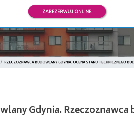
ZAREZERWUJ ONLINE
RZECZOZNAWCA BUDOWLANY GDYNIA. OCENA STANU TECHNICZNEGO BUD
any Gdynia. Rzeczoznawca budow