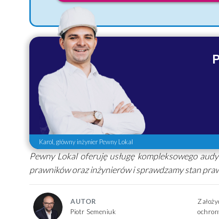
P
Karol, główny inżynier Pewny Lokal
Pewny Lokal oferuję usługę kompleksowego audyt
prawników oraz inżynierów i sprawdzamy stan praw
AUTOR
Założy
Piotr Semeniuk
ochron