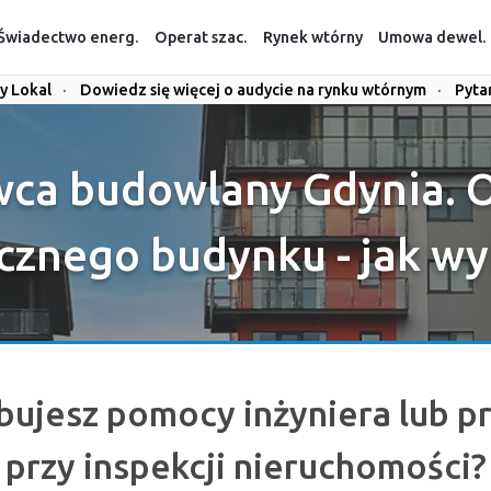
Świadectwo energ.
Operat szac.
Rynek wtórny
Umowa dewel.
y Lokal
·
Dowiedz się więcej o audycie na rynku wtórnym
·
Pyta
ca budowlany Gdynia. 
cznego budynku - jak w
bujesz pomocy inżyniera lub p
przy inspekcji nieruchomości?