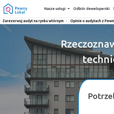
Nasze usługi
Odbiór deweloperski
Zarezerwuj audyt na rynku wtórnym
·
Opinie o audytach z Pewn
Rzeczoznaw
techni
Potrze