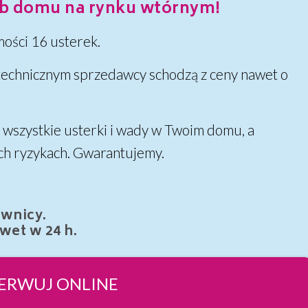
b domu na rynku wtórnym!
ości 16 usterek.
echnicznym sprzedawcy schodzą z ceny nawet o
 wszystkie usterki i wady w Twoim domu, a
ch ryzykach. Gwarantujemy.
awnicy.
et w 24 h.
ERWUJ ONLINE