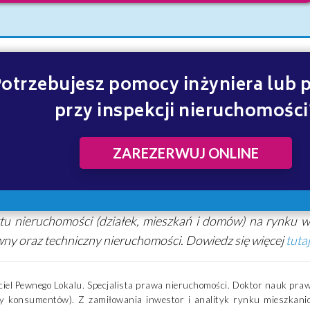
otrzebujesz pomocy inżyniera lub 
przy inspekcji nieruchomości
ZAREZERWUJ ONLINE
u nieruchomości (działek, mieszkań i domów) na rynku 
ny oraz techniczny nieruchomości. Dowiedz się więcej
tutaj
ciel Pewnego Lokalu. Specjalista prawa nieruchomości. Doktor nauk pra
y konsumentów). Z zamiłowania inwestor i analityk rynku mieszkanio