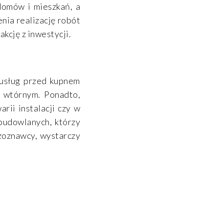
domów i mieszkań, a
enia realizację robót
kcję z inwestycji.
 usług przed kupnem
u wtórnym. Ponadto,
ii instalacji czy w
budowlanych, którzy
czoznawcy, wystarczy