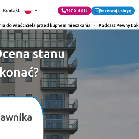
Kontakt
797 014 014
Rezerwuj usługę
nia do właściciela przed kupnem mieszkania
·
Podcast Pewny Lok
Ocena stanu
ykonać?
rawnika