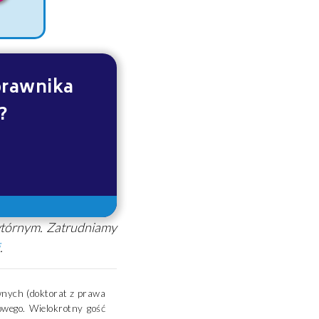
prawnika
?
wtórnym. Zatrudniamy
.
wnych (doktorat z prawa
wego. Wielokrotny gość