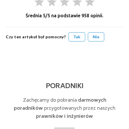
grade
grade
grade
grade
grade
Średnia
5
/5 na podstawie
958
opinii.
Czy ten artykuł był pomocny?
Tak
Nie
PORADNIKI
Zachęcamy do pobrania
darmowych
poradników
przygotowanych przez naszych
prawników i inżynierów