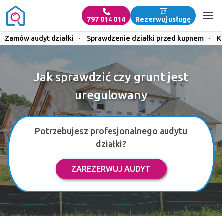
797 014 014
Rezerwuj usługę
Zamów audyt działki
·
Sprawdzenie działki przed kupnem
·
K
Jak sprawdzić czy grunt jest
uregulowany
Potrzebujesz profesjonalnego audytu
działki?
ZAREZERWUJ AUDYT