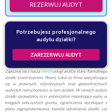
REZERWUJ AUDYT
Potrzebujesz profesjonalnego
audytu działki?
ZAREZERWUJ AUDYT
Zapoznaj się z naszą
oferta
usługi analizy stanu formalnego
działki przed kupnem. Pewny Lokal to firma specjalizująca
się w prawnych, inżynieryjnych oraz geotechnicznych
audytach nieruchomości, w tym działek. W ramach audytu
działki sprawdzimy m.in. potencjalnie niepokojące wpisy w
księgach wieczystych gruntu, ograniczenia wynikające z
planu zagospodarowania, kwestie odrolnienia działki, czy