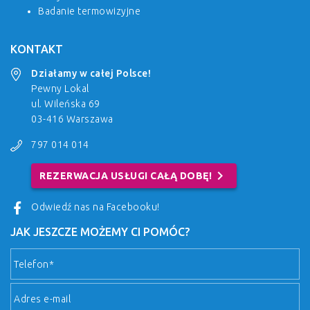
Badanie termowizyjne
KONTAKT
Działamy w całej Polsce!
Pewny Lokal
ul. Wileńska 69
03-416 Warszawa
797 014 014
chevron_right
REZERWACJA USŁUGI CAŁĄ DOBĘ!
Odwiedź nas na Facebooku!
JAK JESZCZE MOŻEMY CI POMÓC?