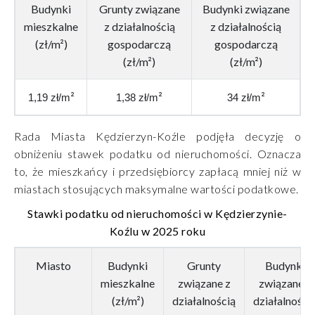
Budynki
Grunty związane
Budynki związane
mieszkalne
z działalnością
z działalnością
(zł/m²)
gospodarczą
gospodarczą
(zł/m²)
(zł/m²)
²
²
²
1,19 zł/m
1,38 zł/m
34 zł/m
Rada Miasta Kędzierzyn-Koźle podjęła decyzję o
obniżeniu stawek podatku od nieruchomości. Oznacza
to, że mieszkańcy i przedsiębiorcy zapłacą mniej niż w
miastach stosujących maksymalne wartości podatkowe.
Stawki podatku od nieruchomości w Kędzierzynie-
Koźlu w 2025 roku
Miasto
Budynki
Grunty
Budynki
mieszkalne
związane z
związane z
(zł/m²)
działalnością
działalności