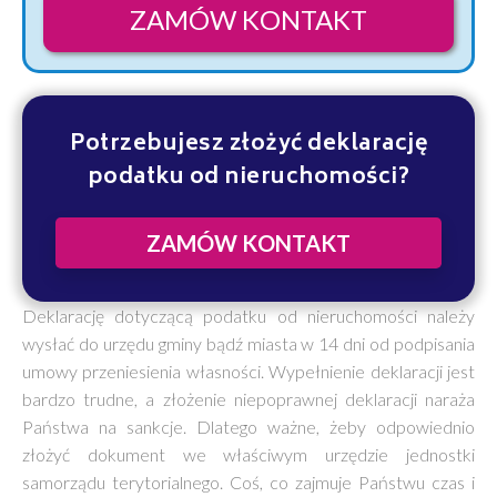
ZAMÓW KONTAKT
Potrzebujesz złożyć deklarację
podatku od nieruchomości?
ZAMÓW KONTAKT
Deklarację dotyczącą podatku od nieruchomości należy
wysłać do urzędu gminy bądź miasta w 14 dni od podpisania
umowy przeniesienia własności. Wypełnienie deklaracji jest
bardzo trudne, a złożenie niepoprawnej deklaracji naraża
Państwa na sankcje. Dlatego ważne, żeby odpowiednio
złożyć dokument we właściwym urzędzie jednostki
samorządu terytorialnego. Coś, co zajmuje Państwu czas i