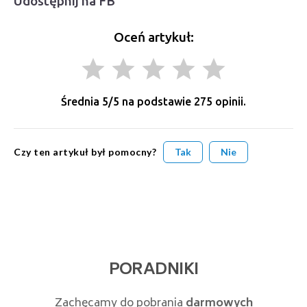
Udostępnij na FB
Oceń artykuł:
grade
grade
grade
grade
grade
Średnia
5
/5 na podstawie
275
opinii.
Czy ten artykuł był pomocny?
Tak
Nie
PORADNIKI
Zachęcamy do pobrania
darmowych