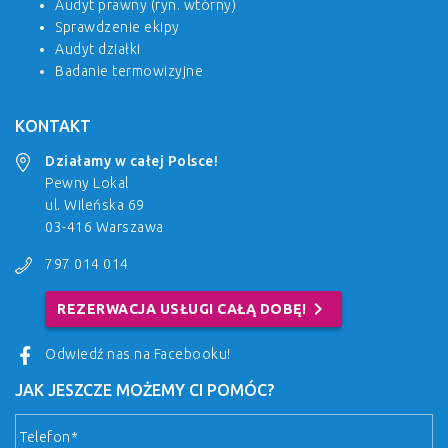
Audyt prawny (ryn. wtórny)
Sprawdzenie ekipy
Audyt działki
Badanie termowizyjne
KONTAKT
Działamy w całej Polsce!
Pewny Lokal
ul. Wileńska 69
03-416 Warszawa
797 014 014
chevron_right
REZERWACJA USŁUGI CAŁĄ DOBĘ!
Odwiedź nas na Facebooku!
JAK JESZCZE MOŻEMY CI POMÓC?