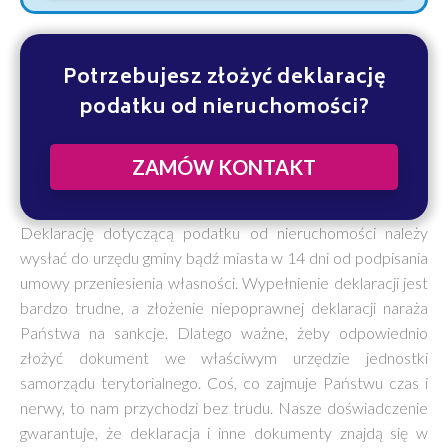
Potrzebujesz złożyć deklarację
podatku od nieruchomości?
ZAMÓW KONTAKT
Deklarację dotyczącą podatku od nieruchomości należy
wysłać do urzędu gminy bądź miasta w 14 dni od podpisania
umowy przeniesienia własności. Wypełnienie deklaracji jest
bardzo trudne, a złożenie niepoprawnej deklaracji naraża
Państwa na sankcje. Dlatego ważne, żeby odpowiednio
złożyć dokument we właściwym urzędzie jednostki
samorządu terytorialnego. Coś, co zajmuje Państwu czas i
nerwy, to nam przychodzi bez trudu. Nasze doświadczenie
gwarantuje, że deklaracja i inne dokumenty znajdą się w