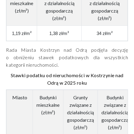
mieszkalne
z działalnością
z działalnością
(zł/m²)
gospodarczą
gospodarczą
(zł/m²)
(zł/m²)
²
²
²
1,19 zł/m
1,38 zł/m
34 zł/m
Rada Miasta Kostrzyn nad Odrą
podjęła decyzję
o
obniżeniu stawek
podatkowych dla wszystkich
kategorii nieruchomości.
Stawki podatku od nieruchomości w Kostrzynie nad
Odrą w 2025 roku
Miasto
Budynki
Grunty
Budynki
mieszkalne
związane z
związane z
(zł/m²)
działalnością
działalnością
gospodarczą
gospodarczą
(zł/m²)
(zł/m²)