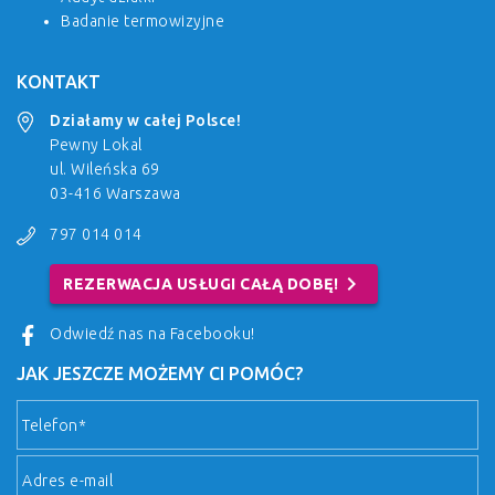
Badanie termowizyjne
KONTAKT
Działamy w całej Polsce!
Pewny Lokal
ul. Wileńska 69
03-416 Warszawa
797 014 014
chevron_right
REZERWACJA USŁUGI CAŁĄ DOBĘ!
Odwiedź nas na Facebooku!
JAK JESZCZE MOŻEMY CI POMÓC?