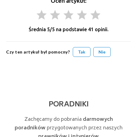
Oceń artykuł:
grade
grade
grade
grade
grade
Średnia
5
/5 na podstawie
41
opinii.
Czy ten artykuł był pomocny?
Tak
Nie
PORADNIKI
Zachęcamy do pobrania
darmowych
poradników
przygotowanych przez naszych
prawników i inżynierów