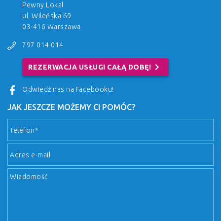
Pewny Lokal
ul. Wileńska 69
03-416 Warszawa
797 014 014
chevron_right
REZERWACJA USŁUGI CAŁĄ DOBĘ!
Odwiedź nas na Facebooku!
JAK JESZCZE MOŻEMY CI POMÓC?