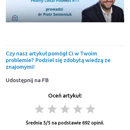
Czy nasz artykuł pomógł Ci w Twoim
problemie? Podziel się zdobytą wiedzą ze
znajomymi!
Udostępnij na FB
Oceń artykuł:
grade
grade
grade
grade
grade
Średnia
5
/5 na podstawie
692
opinii.