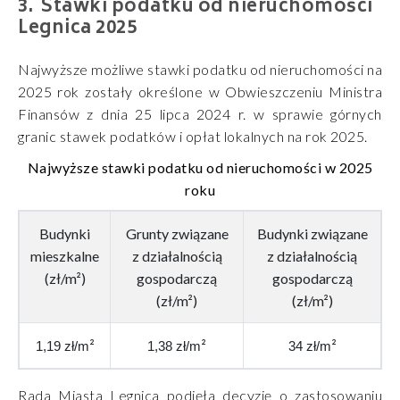
Stawki podatku od nieruchomości
Legnica 2025
Najwyższe możliwe stawki podatku od nieruchomości na
2025 rok zostały określone w Obwieszczeniu Ministra
Finansów z dnia 25 lipca 2024 r. w sprawie górnych
granic stawek podatków i opłat lokalnych na rok 2025.
Najwyższe stawki podatku od nieruchomości w 2025
roku
Budynki
Grunty związane
Budynki związane
mieszkalne
z działalnością
z działalnością
(zł/m²)
gospodarczą
gospodarczą
(zł/m²)
(zł/m²)
²
²
²
1,19 zł/m
1,38 zł/m
34 zł/m
Rada Miasta Legnica podjęła decyzję o zastosowaniu