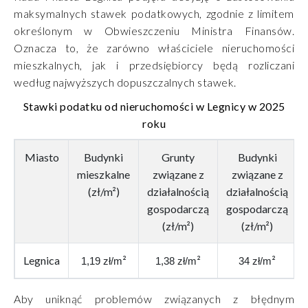
maksymalnych stawek podatkowych, zgodnie z limitem
określonym w Obwieszczeniu Ministra Finansów.
Oznacza to, że zarówno właściciele nieruchomości
mieszkalnych, jak i przedsiębiorcy będą rozliczani
według najwyższych dopuszczalnych stawek.
Stawki podatku od nieruchomości w Legnicy w 2025
roku
Miasto
Budynki
Grunty
Budynki
mieszkalne
związane z
związane z
(zł/m²)
działalnością
działalnością
gospodarczą
gospodarczą
(zł/m²)
(zł/m²)
Legnica
²
²
²
1,19 zł/m
1,38 zł/m
34 zł/m
Aby uniknąć problemów związanych z błędnym