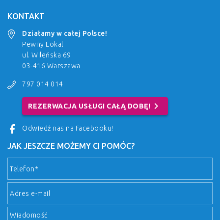
KONTAKT
Działamy w całej Polsce!
Pewny Lokal
ul. Wileńska 69
03-416 Warszawa
797 014 014
chevron_right
REZERWACJA USŁUGI CAŁĄ DOBĘ!
Odwiedź nas na Facebooku!
JAK JESZCZE MOŻEMY CI POMÓC?