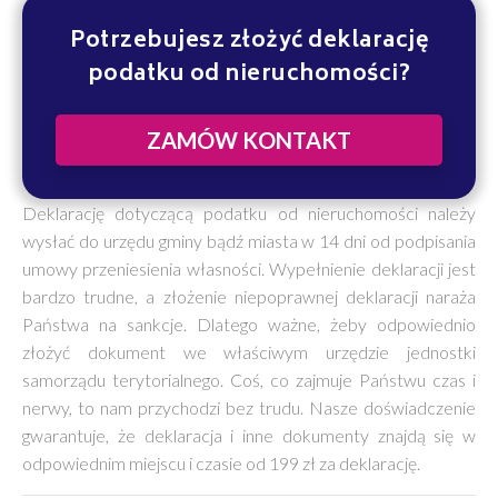
Potrzebujesz złożyć deklarację
podatku od nieruchomości?
ZAMÓW KONTAKT
Deklarację dotyczącą podatku od nieruchomości należy
wysłać do urzędu gminy bądź miasta w 14 dni od podpisania
umowy przeniesienia własności. Wypełnienie deklaracji jest
bardzo trudne, a złożenie niepoprawnej deklaracji naraża
Państwa na sankcje. Dlatego ważne, żeby odpowiednio
złożyć dokument we właściwym urzędzie jednostki
samorządu terytorialnego. Coś, co zajmuje Państwu czas i
nerwy, to nam przychodzi bez trudu. Nasze doświadczenie
gwarantuje, że deklaracja i inne dokumenty znajdą się w
odpowiednim miejscu i czasie od 199 zł za deklarację.