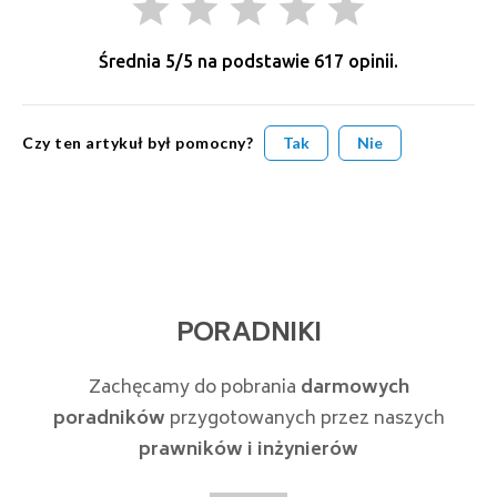
grade
grade
grade
grade
grade
Średnia
5
/5 na podstawie
617
opinii.
Czy ten artykuł był pomocny?
Tak
Nie
PORADNIKI
Zachęcamy do pobrania
darmowych
poradników
przygotowanych przez naszych
prawników i inżynierów