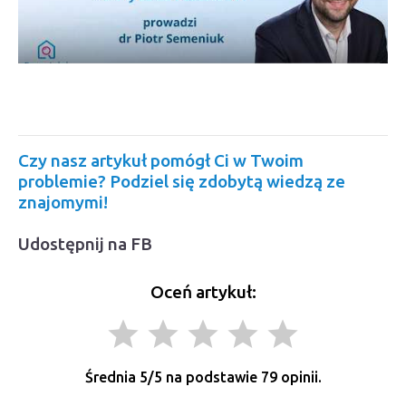
Czy nasz artykuł pomógł Ci w Twoim
problemie? Podziel się zdobytą wiedzą ze
znajomymi!
Udostępnij na FB
Oceń artykuł:
grade
grade
grade
grade
grade
Średnia
5
/5 na podstawie
79
opinii.