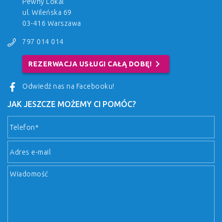
Pewny Lokal
ul. Wileńska 69
03-416 Warszawa
797 014 014
chevron_right
REZERWACJA USŁUGI CAŁĄ DOBĘ!
Odwiedź nas na Facebooku!
JAK JESZCZE MOŻEMY CI POMÓC?