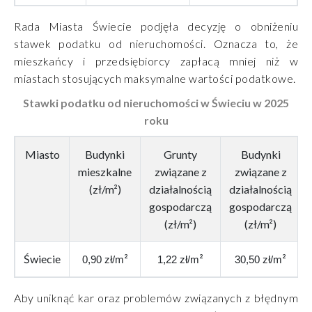
Rada Miasta Świecie podjęła decyzję o obniżeniu
stawek podatku od nieruchomości. Oznacza to, że
mieszkańcy i przedsiębiorcy zapłacą mniej niż w
miastach stosujących maksymalne wartości podatkowe.
S
tawki podatku od nieruchomości w Świeciu w 2025
roku
Miasto
Budynki
Grunty
Budynki
mieszkalne
związane z
związane z
(zł/m²)
działalnością
działalnością
gospodarczą
gospodarczą
(zł/m²)
(zł/m²)
Świecie
²
²
²
0,90 zł/m
1,22 zł/m
30,50 zł/m
Aby uniknąć kar oraz problemów związanych z błędnym