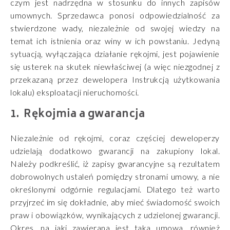
czym jest nadrzędna w stosunku do innych zapisów
umownych. Sprzedawca ponosi odpowiedzialność za
stwierdzone wady, niezależnie od swojej wiedzy na
temat ich istnienia oraz winy w ich powstaniu. Jedyną
sytuacją, wyłączająca działanie rękojmi, jest pojawienie
się usterek na skutek niewłaściwej (a więc niezgodnej z
przekazaną przez dewelopera Instrukcją użytkowania
lokalu) eksploatacji nieruchomości.
Rękojmia a gwarancja
Niezależnie od rękojmi, coraz częściej deweloperzy
udzielają dodatkowo gwarancji na zakupiony lokal.
Należy podkreślić, iż zapisy gwarancyjne są rezultatem
dobrowolnych ustaleń pomiędzy stronami umowy, a nie
określonymi odgórnie regulacjami. Dlatego też warto
przyjrzeć im się dokładnie, aby mieć świadomość swoich
praw i obowiązków, wynikających z udzielonej gwarancji.
Okres, na jaki zawierana jest taka umowa, również