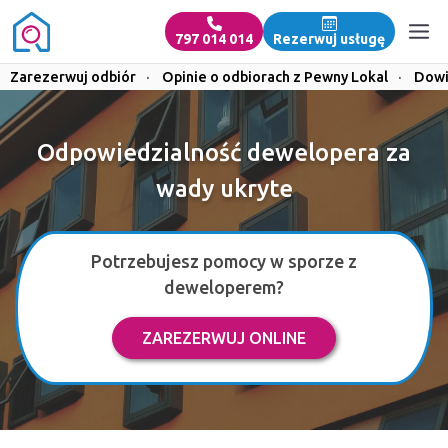
797 014 014
Rezerwuj usługę
Zarezerwuj odbiór
·
Opinie o odbiorach z Pewny Lokal
·
Dowi
Odpowiedzialność dewelopera za
wady ukryte
Potrzebujesz pomocy w sporze z
deweloperem?
ZAREZERWUJ ONLINE