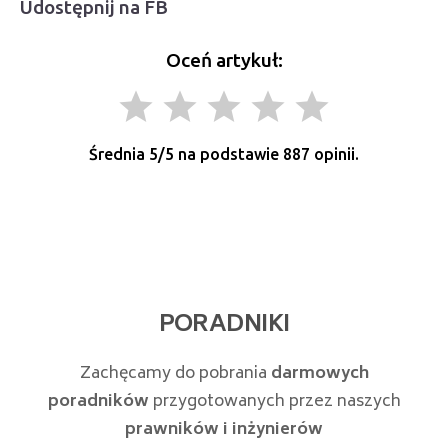
Udostępnij na FB
Oceń artykuł:
grade
grade
grade
grade
grade
Średnia
5
/5 na podstawie
887
opinii.
PORADNIKI
Zachęcamy do pobrania
darmowych
poradników
przygotowanych przez naszych
prawników i inżynierów