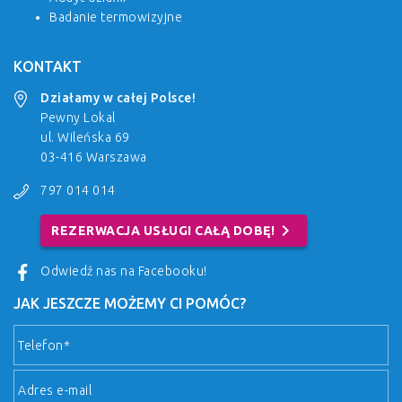
Badanie termowizyjne
KONTAKT
Działamy w całej Polsce!
Pewny Lokal
ul. Wileńska 69
03-416 Warszawa
797 014 014
chevron_right
REZERWACJA USŁUGI CAŁĄ DOBĘ!
Odwiedź nas na Facebooku!
JAK JESZCZE MOŻEMY CI POMÓC?