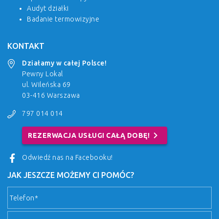
Audyt działki
Badanie termowizyjne
KONTAKT
Działamy w całej Polsce!
Pewny Lokal
ul. Wileńska 69
03-416 Warszawa
797 014 014
chevron_right
REZERWACJA USŁUGI CAŁĄ DOBĘ!
Odwiedź nas na Facebooku!
JAK JESZCZE MOŻEMY CI POMÓC?