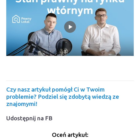
Czy nasz artykuł pomógł Ci w Twoim
problemie? Podziel się zdobytą wiedzą ze
znajomymi!
Udostępnij na FB
Oceń artykuł: