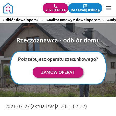
797 014 014
Rezerwuj usługę
Odbiór deweloperski
·
Analiza umowy z deweloperem
·
Audy
Rzeczoznawca - odbiór domu
Potrzebujesz operatu szacunkowego?
ZAMÓW OPERAT
2021-07-27 (aktualizacja: 2021-07-27)
Rzeczoznawca odbiór domu | 797 014 014