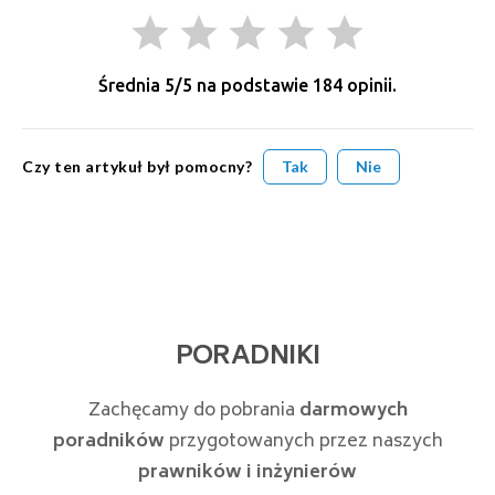
grade
grade
grade
grade
grade
Średnia
5
/5 na podstawie
184
opinii.
Czy ten artykuł był pomocny?
Tak
Nie
PORADNIKI
Zachęcamy do pobrania
darmowych
poradników
przygotowanych przez naszych
prawników i inżynierów