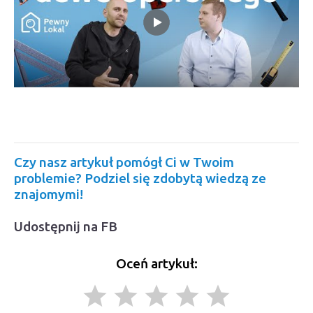
Czy nasz artykuł pomógł Ci w Twoim
problemie? Podziel się zdobytą wiedzą ze
znajomymi!
Udostępnij na FB
Oceń artykuł:
grade
grade
grade
grade
grade