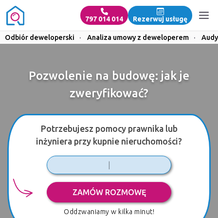
797 014 014
Rezerwuj usługę
Odbiór deweloperski
·
Analiza umowy z deweloperem
·
Audy
Pozwolenie na budowę: jak je
zweryfikować?
Potrzebujesz pomocy prawnika lub
inżyniera przy kupnie nieruchomości?
ZAMÓW ROZMOWĘ
Oddzwaniamy w kilka minut!