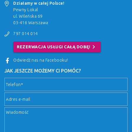
Działamy w całej Polsce!
Pewny Lokal
ul. Wileńska 69
03-416 Warszawa
797 014 014
chevron_right
REZERWACJA USŁUGI CAŁĄ DOBĘ!
Odwiedź nas na Facebooku!
JAK JESZCZE MOŻEMY CI POMÓC?