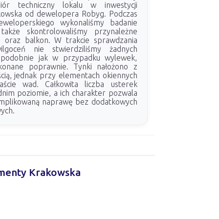
iór techniczny lokalu w inwestycji
owska od dewelopera Robyg. Podczas
deweloperskiego wykonaliśmy badanie
także skontrolowaliśmy przynależne
e oraz balkon. W trakcie sprawdzania
goceń nie stwierdziliśmy żadnych
, podobnie jak w przypadku wylewek,
konane poprawnie. Tynki nałożono z
ścią, jednak przy elementach okiennych
naście wad. Całkowita liczba usterek
dnim poziomie, a ich charakter pozwala
komplikowaną naprawę bez dodatkowych
ych.
tamenty Krakowska