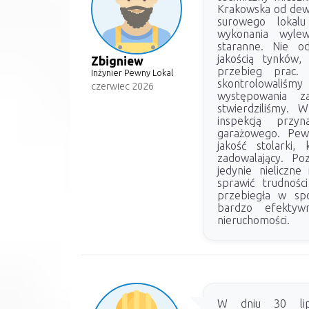
Krakowska od dewe
surowego lokalu
wykonania wylew
staranne. Nie o
jakością tynków
Zbigniew
przebieg prac. 
Inżynier Pewny Lokal
skontrolowaliśm
czerwiec 2026
występowania za
stwierdziliśmy. 
inspekcją przy
garażowego. Pewn
jakość stolarki,
zadowalający. Po
jedynie nieliczne
sprawić trudnośc
przebiegła w spo
bardzo efektywn
nieruchomości.
W dniu 30 lip