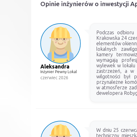
Opinie inżynierów o inwestycji
Podczas odbioru 
Krakowska 24 czer
elementów okienny
lokalnych zawilg
kamery termowiz
wymagają profes
wylewek w lokalu
Aleksandra
zastrzeżeń, a w 
Inżynier Pewny Lokal
wilgotności był 
czerwiec 2026
przynależne komórk
w atmosferze zado
dewelopera Robyg
W dniu 25 czerwc
techniczny mieszk