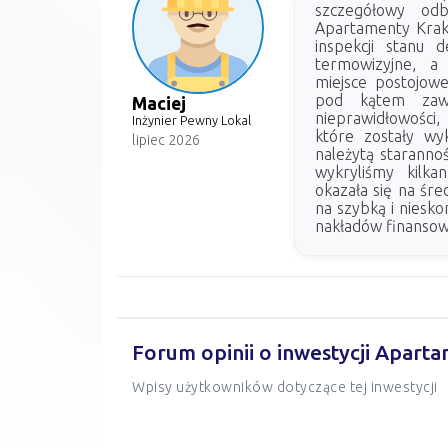
szczegółowy odb
Apartamenty Krak
inspekcji stanu 
termowizyjne, a 
miejsce postojow
pod kątem zawil
Maciej
nieprawidłowości
Inżynier Pewny Lokal
które zostały wy
lipiec 2026
należytą staranno
wykryliśmy kilka
okazała się na śre
na szybką i nies
nakładów finansow
Forum opinii o inwestycji Apar
Wpisy użytkowników dotyczące tej inwestycji