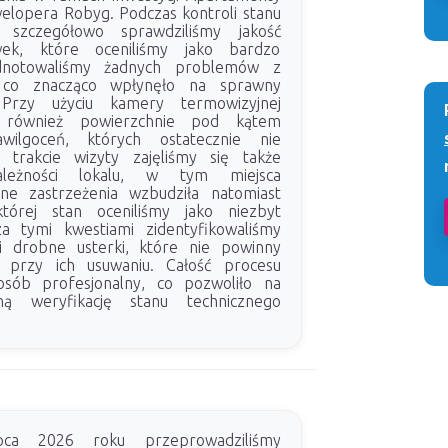
lopera Robyg. Podczas kontroli stanu
 szczegółowo sprawdziliśmy jakość
ek, które oceniliśmy jako bardzo
dnotowaliśmy żadnych problemów z
, co znacząco wpłynęło na sprawny
Przy użyciu kamery termowizyjnej
y również powierzchnie pod kątem
wilgoceń, których ostatecznie nie
W trakcie wizyty zajęliśmy się także
należności lokalu, w tym miejsca
e zastrzeżenia wzbudziła natomiast
 której stan oceniliśmy jako niezbyt
za tymi kwestiami zidentyfikowaliśmy
 i drobne usterki, które nie powinny
i przy ich usuwaniu. Całość procesu
sób profesjonalny, co pozwoliło na
ą weryfikację stanu technicznego
ca 2026 roku przeprowadziliśmy