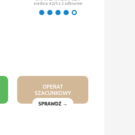
średnia 4.2/5 z 2 odbiorów
OPERAT
SZACUNKOWY
SPRAWDŹ →