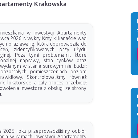
 Apartamenty Krakowska
mieszkania w inwestycji Apartamenty
wca 2026 r. wykryliśmy kilkanaście wad
ch oraz awarię, która doprowadziła do
oceń, zidentyfikowanych przy użyciu
yjnej. Poza tymi problemami, które
jonalnej naprawy, stan tynków oraz
 wydanym w stanie surowym nie budził
pozostałych pomieszczeniach poziom
prawidłowy. Skontrolowaliśmy również
i lokatorskie, a cały proces przebiegł
wolenia inwestora z obsługi ze strony
.
a 2026 roku przeprowadziliśmy odbiór
ania w ramach inwestycji Apartamenty