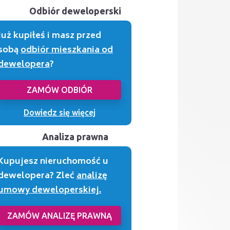
Odbiór deweloperski
Już kupiłeś i masz przed
sobą
odbiór mieszkania od
dewelopera
?
ZAMÓW ODBIÓR
Dowiedz się więcej
Analiza prawna
Kupujesz nieruchomość u
dewelopera? Zleć
analizę
umowy deweloperskiej.
ZAMÓW ANALIZĘ PRAWNĄ