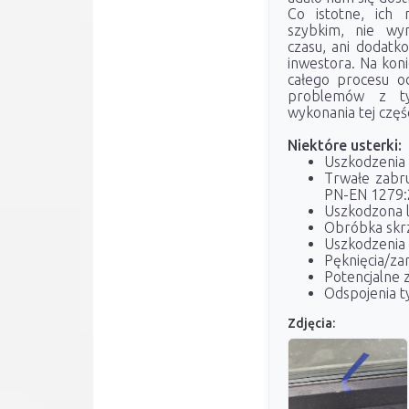
Co istotne, ich
szybkim, nie wy
czasu, ani dodatk
inwestora. Na koni
całego procesu od
problemów z ty
wykonania tej częś
Niektóre usterki:
Uszkodzenia 
Trwałe zabru
PN-EN 1279:
Uszkodzona l
Obróbka skrz
Uszkodzenia 
Pęknięcia/z
Potencjalne z
Odspojenia 
Zdjęcia: