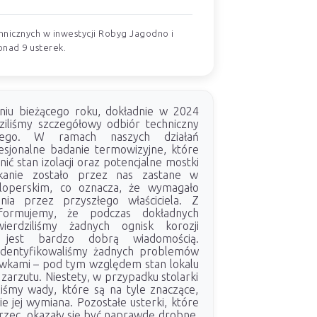
hnicznych w inwestycji Robyg Jagodno i
onad 9 usterek.
niu bieżącego roku, dokładnie w 2024
iliśmy szczegółowy odbiór techniczny
lnego. W ramach naszych działań
sjonalne badanie termowizyjne, które
ić stan izolacji oraz potencjalne mostki
zkanie zostało przez nas zastane w
loperskim, co oznacza, że wymagało
nia przez przyszłego właściciela. Z
nformujemy, że podczas dokładnych
ierdziliśmy żadnych ognisk korozji
o jest bardzo dobrą wiadomością.
identyfikowaliśmy żadnych problemów
wkami – pod tym względem stan lokalu
zarzutu. Niestety, w przypadku stolarki
liśmy wady, które są na tyle znaczące,
e jej wymiana. Pozostałe usterki, które
rzec, okazały się być naprawdę drobne.