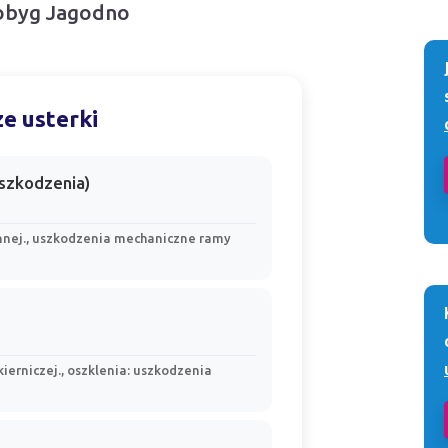
Robyg Jagodno
e usterki
uszkodzenia)
nej., uszkodzenia mechaniczne ramy
erniczej., oszklenia: uszkodzenia