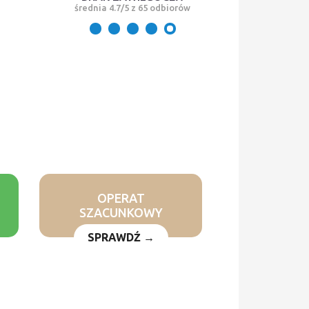
średnia 4.7/5 z 65 odbiorów
OPERAT
SZACUNKOWY
SPRAWDŹ →