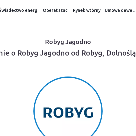
Świadectwo energ.
Operat szac.
Rynek wtórny
Umowa dewel.
Robyg Jagodno
nie o Robyg Jagodno od Robyg, Dolnoślą