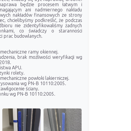
 naprawa będzie procesem łatwym i
magającym ani nadmiernego nakładu
owych nakładów finansowych ze strony
ec, chcielibyśmy podkreślić, że podczas
bioru nie zidentyfikowaliśmy żadnych
nkami, co świadczy o staranności
ci prac budowlanych.
mechaniczne ramy okiennej.
dzenia, brak możliwości weryfikacji wg
2018.
istwa APU.
ynki rolety.
mechaniczne powłoki lakierniczej.
arysowania wg PN-B 10110:2005.
awilgocenie ściany.
tynku wg PN-B 10110:2005.