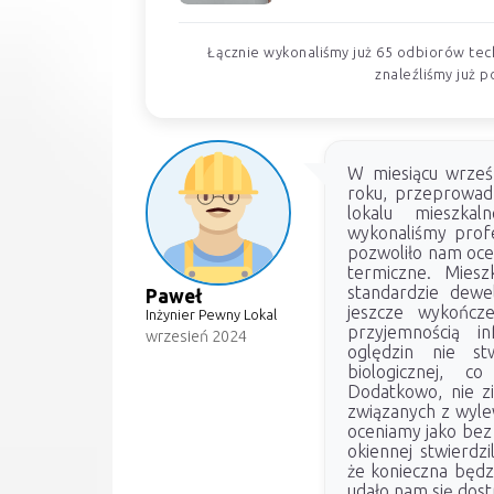
Łącznie wykonaliśmy już 65 odbiorów tec
znaleźliśmy już p
W miesiącu wrześ
roku, przeprowadz
lokalu mieszka
wykonaliśmy profe
pozwoliło nam ocen
termiczne. Mies
standardzie dewe
Paweł
jeszcze wykończe
Inżynier Pewny Lokal
przyjemnością i
wrzesień 2024
oględzin nie stw
biologicznej, c
Dodatkowo, nie z
związanych z wyle
oceniamy jako bez 
okiennej stwierdzi
że konieczna będzi
udało nam się dost