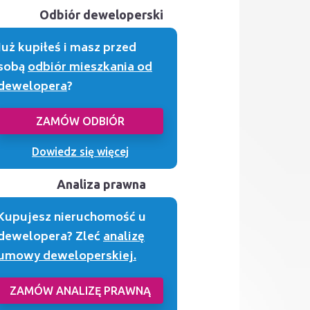
Odbiór deweloperski
Już kupiłeś i masz przed
sobą
odbiór mieszkania od
dewelopera
?
ZAMÓW ODBIÓR
Dowiedz się więcej
Analiza prawna
Kupujesz nieruchomość u
dewelopera? Zleć
analizę
umowy deweloperskiej.
ZAMÓW ANALIZĘ PRAWNĄ