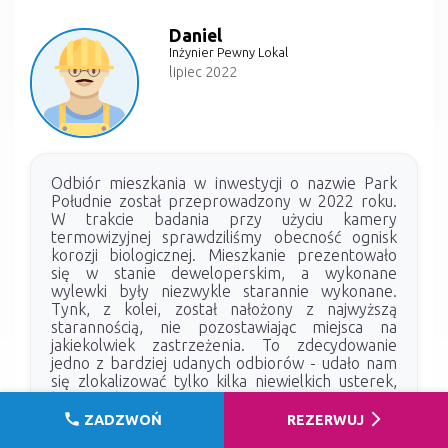
Daniel
Inżynier Pewny Lokal
lipiec 2022
Odbiór mieszkania w inwestycji o nazwie Park
Południe został przeprowadzony w 2022 roku.
W trakcie badania przy użyciu kamery
termowizyjnej sprawdziliśmy obecność ognisk
korozji biologicznej. Mieszkanie prezentowało
się w stanie deweloperskim, a wykonane
wylewki były niezwykle starannie wykonane.
Tynk, z kolei, został nałożony z najwyższą
starannością, nie pozostawiając miejsca na
jakiekolwiek zastrzeżenia. To zdecydowanie
jedno z bardziej udanych odbiorów - udało nam
się zlokalizować tylko kilka niewielkich usterek,
które okazały się być łatwe do naprawy.
Jednakże średni stan stolarki okiennej nie
call
arrow_forward_ios
ZADZWOŃ
REZERWUJ
pozostawiał dobrego wrażenia i negatywnie