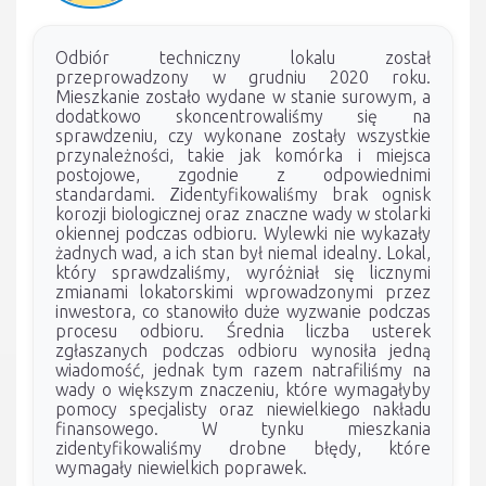
Odbiór techniczny lokalu został
przeprowadzony w grudniu 2020 roku.
Mieszkanie zostało wydane w stanie surowym, a
dodatkowo skoncentrowaliśmy się na
sprawdzeniu, czy wykonane zostały wszystkie
przynależności, takie jak komórka i miejsca
postojowe, zgodnie z odpowiednimi
standardami. Zidentyfikowaliśmy brak ognisk
korozji biologicznej oraz znaczne wady w stolarki
okiennej podczas odbioru. Wylewki nie wykazały
żadnych wad, a ich stan był niemal idealny. Lokal,
który sprawdzaliśmy, wyróżniał się licznymi
zmianami lokatorskimi wprowadzonymi przez
inwestora, co stanowiło duże wyzwanie podczas
procesu odbioru. Średnia liczba usterek
zgłaszanych podczas odbioru wynosiła jedną
wiadomość, jednak tym razem natrafiliśmy na
wady o większym znaczeniu, które wymagałyby
pomocy specjalisty oraz niewielkiego nakładu
finansowego. W tynku mieszkania
zidentyfikowaliśmy drobne błędy, które
wymagały niewielkich poprawek.