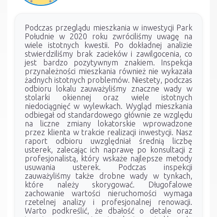
Podczas przeglądu mieszkania w inwestycji Park
Południe w 2020 roku zwróciliśmy uwagę na
wiele istotnych kwestii. Po dokładnej analizie
stwierdziliśmy brak zacieków i zawilgocenia, co
jest bardzo pozytywnym znakiem. Inspekcja
przynależności mieszkania również nie wykazała
żadnych istotnych problemów. Niestety, podczas
odbioru lokalu zauważyliśmy znaczne wady w
stolarki okiennej oraz wiele istotnych
niedociągnięć w wylewkach. Wygląd mieszkania
odbiegał od standardowego głównie ze względu
na liczne zmiany lokatorskie wprowadzone
przez klienta w trakcie realizacji inwestycji. Nasz
raport odbioru uwzględniał średnią liczbę
usterek, zalecając ich naprawę po konsultacji z
profesjonalistą, który wskaże najlepsze metody
usuwania usterek. Podczas inspekcji
zauważyliśmy także drobne wady w tynkach,
które należy skorygować. Długofalowe
zachowanie wartości nieruchomości wymaga
rzetelnej analizy i profesjonalnej renowacji.
Warto podkreślić, że dbałość o detale oraz