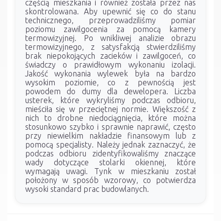
częścią mieszkania i również została przez nas
skontrolowana. Aby upewnić się co do stanu
technicznego, przeprowadziliśmy pomiar
poziomu zawilgocenia za pomocą kamery
termowizyjnej. Po wnikliwej analizie obrazu
termowizyjnego, z satysfakcją stwierdziliśmy
brak niepokojących zacieków i zawilgoceń, co
świadczy o prawidłowym wykonaniu izolacji.
Jakość wykonania wylewek była na bardzo
wysokim poziomie, co z pewnością jest
powodem do dumy dla dewelopera. Liczba
usterek, które wykryliśmy podczas odbioru,
mieściła się w przeciętnej normie. Większość z
nich to drobne niedociągnięcia, które można
stosunkowo szybko i sprawnie naprawić, często
przy niewielkim nakładzie finansowym lub z
pomocą specjalisty. Należy jednak zaznaczyć, że
podczas odbioru zidentyfikowaliśmy znaczące
wady dotyczące stolarki okiennej, które
wymagają uwagi. Tynk w mieszkaniu został
położony w sposób wzorowy, co potwierdza
wysoki standard prac budowlanych.