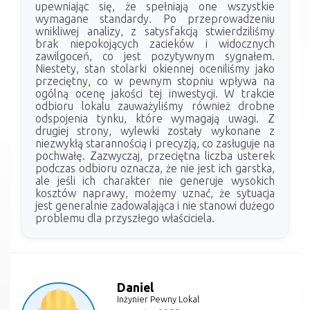
upewniając się, że spełniają one wszystkie
wymagane standardy. Po przeprowadzeniu
wnikliwej analizy, z satysfakcją stwierdziliśmy
brak niepokojących zacieków i widocznych
zawilgoceń, co jest pozytywnym sygnałem.
Niestety, stan stolarki okiennej oceniliśmy jako
przeciętny, co w pewnym stopniu wpływa na
ogólną ocenę jakości tej inwestycji. W trakcie
odbioru lokalu zauważyliśmy również drobne
odspojenia tynku, które wymagają uwagi. Z
drugiej strony, wylewki zostały wykonane z
niezwykłą starannością i precyzją, co zasługuje na
pochwałę. Zazwyczaj, przeciętna liczba usterek
podczas odbioru oznacza, że nie jest ich garstka,
ale jeśli ich charakter nie generuje wysokich
kosztów naprawy, możemy uznać, że sytuacja
jest generalnie zadowalająca i nie stanowi dużego
problemu dla przyszłego właściciela.
Daniel
Inżynier Pewny Lokal