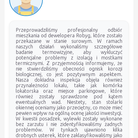
Przeprowadziliśmy profesjonalny odbiór
mieszkania od dewelopera Robyg, które zostało
przekazane w stanie surowym. W ramach
naszych działań wykonaliśmy szczegółowe
badanie termowizyjne, aby wykluczyć
potencjalne problemy z izolacją i mostkami
termicznymi. Z przyjemnością informujemy, że
nie stwierdziliśmy obecności ognisk korozji
biologicznej, co jest pozytywnym aspektem.
Nasza dokładna inspekcja objęła również
przynależności lokalu, takie jak komórka
lokatorska oraz miejsce parkingowe, które
również zostały sprawdzone pod kątem
ewentualnych wad. Niestety, stan stolarki
okiennej oceniamy jako przeciętny, co może mieć
pewien wpływ na ogólną ocenę jakości inwestycji.
W kwestii posadzek, wylewki zostały wykonane
bez zarzutu i nie zidentyfikowaliśmy żadnych
problemów. W tynkach ujawniono kilka
drobnych usterek, które zaklasyfikowaliśmy jako