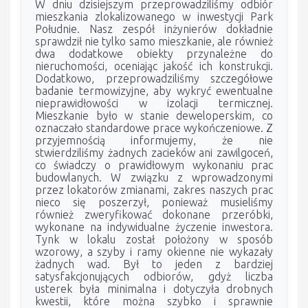
W dniu dzisiejszym przeprowadziliśmy odbiór
mieszkania zlokalizowanego w inwestycji Park
Południe. Nasz zespół inżynierów dokładnie
sprawdził nie tylko samo mieszkanie, ale również
dwa dodatkowe obiekty przynależne do
nieruchomości, oceniając jakość ich konstrukcji.
Dodatkowo, przeprowadziliśmy szczegółowe
badanie termowizyjne, aby wykryć ewentualne
nieprawidłowości w izolacji termicznej.
Mieszkanie było w stanie deweloperskim, co
oznaczało standardowe prace wykończeniowe. Z
przyjemnością informujemy, że nie
stwierdziliśmy żadnych zacieków ani zawilgoceń,
co świadczy o prawidłowym wykonaniu prac
budowlanych. W związku z wprowadzonymi
przez lokatorów zmianami, zakres naszych prac
nieco się poszerzył, ponieważ musieliśmy
również zweryfikować dokonane przeróbki,
wykonane na indywidualne życzenie inwestora.
Tynk w lokalu został położony w sposób
wzorowy, a szyby i ramy okienne nie wykazały
żadnych wad. Był to jeden z bardziej
satysfakcjonujących odbiorów, gdyż liczba
usterek była minimalna i dotyczyła drobnych
kwestii, które można szybko i sprawnie