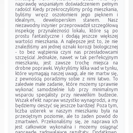
naprawdę wspaniałym doświadczeniem pełnym
radości! Kiedy przekroczyliśmy próg mieszkania,
byliśmy wręcz oszołomieni jego pięknem i
idealnym, deweloperskim stanem. Nasz
niezawodny inżynier przeprowadził szczegółową
inspekcję przynależności lokalu, które są po
prostu fantastyczne i dodają jeszcze większej
wartości mieszkania. A najlepsze jest to, że nie
znaleźliśmy ani jednej oznaki korozji biologicznej
- to bez wątpienia czyni nas przesładowcami
szczęścia! Jednakże, nawet w tak perfekcyjnym
mieszkaniu, jest zawsze trochę miejsca na
drobne poprawki. Wykryliśmy kilka wad w tynku,
które wymagają naszej uwagi, ale nie martw się,
z pewnością poradzimy sobie z nimi łatwo. To
zaledwie małe zadanie, które możemy sprawnie
wykonać samodzielnie lub przy minimalnym
wsparciu specjalisty przy niewielkim budżecie.
Wszak efekt napraw wszystko wynagrodzi, a my
będziemy cieszyć się jeszcze bardziej! Poza tym,
liczba usterek w naszym mieszkaniu była na
przeciętnym poziomie, ale to żaden powód do
zmartwień. Przekonaliśmy się, że naprawa ich
jest całkowicie wykonalna i możemy osiągnąć
naprawdę zadowalające rezultaty. Dodatkowo,