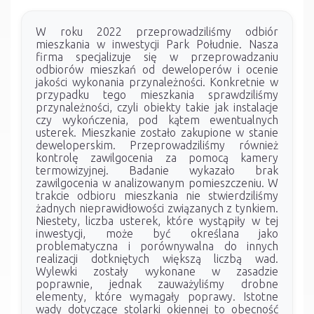
W roku 2022 przeprowadziliśmy odbiór
mieszkania w inwestycji Park Południe. Nasza
firma specjalizuje się w przeprowadzaniu
odbiorów mieszkań od deweloperów i ocenie
jakości wykonania przynależności. Konkretnie w
przypadku tego mieszkania sprawdziliśmy
przynależności, czyli obiekty takie jak instalacje
czy wykończenia, pod kątem ewentualnych
usterek. Mieszkanie zostało zakupione w stanie
deweloperskim. Przeprowadziliśmy również
kontrolę zawilgocenia za pomocą kamery
termowizyjnej. Badanie wykazało brak
zawilgocenia w analizowanym pomieszczeniu. W
trakcie odbioru mieszkania nie stwierdziliśmy
żadnych nieprawidłowości związanych z tynkiem.
Niestety, liczba usterek, które wystąpiły w tej
inwestycji, może być określana jako
problematyczna i porównywalna do innych
realizacji dotkniętych większą liczbą wad.
Wylewki zostały wykonane w zasadzie
poprawnie, jednak zauważyliśmy drobne
elementy, które wymagały poprawy. Istotne
wady dotyczące stolarki okiennej to obecność