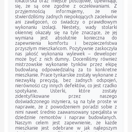
lokatorska oraz miejsce postojowe, upewniając
się, że są one zgodne z oczekiwaniami. Z
przyjemnością informujemy, że nie
stwierdziliśmy żadnych niepokojących zaciekwów
ani zawilgoceń, co świadczy o prawidłowym
wykonaniu izolacji. Niestety, wady stolarki
okiennej okazały się na tyle znaczące, że jej
wymiana jest absolutnie konieczna do
zapewnienia komfortu i bezpieczeństwa
przyszłym mieszkańcom. Pozytywnie zaskoczyła
nas jakość wykonania wylewek – deweloper
może być z nich dumny. Doceniliśmy również
mistrzowskie wykonanie tynków przez ekipę
budowlaną odpowiedzialną za to konkretne
mieszkanie. Prace tynkarskie zostały wykonane z
niezwykłą precyzją, bez żadnych odspojeń,
nierówności czy innych defektów, co jest rzadko
spotykane. Usterki, które zostały
zidentyfikowane przez naszego
doświadczonego inżyniera, są na tyle proste w
naprawie, że z powodzeniem poradzi sobie z
nimi nawet średnio zaawansowany specjalista w
dziedzinie remontów i napraw budowlanych.
Naszym celem jest zapewnienie, że każde
mieszkanie jest odebrane w jak najlepszym