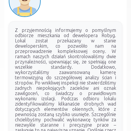
Z przyjemnością informujemy o pomyślnym
odbiorze mieszkania od dewelopera Robyg.
Lokal został przekazany w stanie
deweloperskim, co pozwoliło nam na
przeprowadzenie kompleksowej oceny. W
ramach naszych działań skontrolowaliśmy dwie
przynależności, upewniając się, że spełniają one
wszelkie standardy. Dodatkowo,
wykorzystaliśmy zaawansowaną kamerę
termowizyjną do szczegółowej analizy ścian i
stropów. Po wnikliwej inspekcji nie stwierdziliśmy
żadnych niepokojących zacieków ani oznak
zawilgoceń, co świadczy o prawidłowym
wykonaniu izolacji. Podczas odbioru lokalu
zidentyfikowaliśmy kilkanaście drobnych wad
dotyczących elementów okiennych, które z
pewnością zostaną szybko usunięte. Szczególnie
chcielibyśmy pochwalić wykonawcę tynków za
niezwykle staranne i precyzyjne prace –
zasługuje to na najwyższe uznanie. Ogólnie rzecz