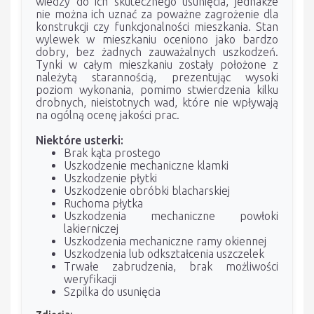
wiedzy do ich skutecznego usunięcia, jednakże
nie można ich uznać za poważne zagrożenie dla
konstrukcji czy funkcjonalności mieszkania. Stan
wylewek w mieszkaniu oceniono jako bardzo
dobry, bez żadnych zauważalnych uszkodzeń.
Tynki w całym mieszkaniu zostały położone z
należytą starannością, prezentując wysoki
poziom wykonania, pomimo stwierdzenia kilku
drobnych, nieistotnych wad, które nie wpływają
na ogólną ocenę jakości prac.
Niektóre usterki:
Brak kąta prostego
Uszkodzenie mechaniczne klamki
Uszkodzenie płytki
Uszkodzenie obróbki blacharskiej
Ruchoma płytka
Uszkodzenia mechaniczne powłoki
lakierniczej
Uszkodzenia mechaniczne ramy okiennej
Uszkodzenia lub odkształcenia uszczelek
Trwałe zabrudzenia, brak możliwości
weryfikacji
Szpilka do usunięcia