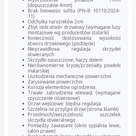
(dopuszczalne 4mm)
Brak liniowości sufitu (PN-B 10110:2024-
11)
Odchyłka narożników 2cm
Zbyt niski otwór drzwiowy (wymagane luzy
montażowe wg producentów stolarki)
Konieczność dostosowania wysokości
otworu drzwiowego (podcięcie)
Nieprawidłowa regulacja skrzydeł
otwieranych
Skrzydło opuszczone, haczy dołem
Nierównomierne krycie/prześwity powłoki
malarskiej
Uszkodzenia mechaniczne powierzchni
Zarysowanie powierzchni
Korozja elementów ogrodzenia
Trwałe zabrudzenia elewacji (wymagane
czyszczenie ciśnieniowe)
Drzwi wejściowe: błędna regulacja
Szczelina na przylgni drzwi (strona klamki)
Przedmuch/nieszczelność uszczelek
skrzydła otwieralnego
Pomiędzy zawiasami (okno sypialnia lewe,
salon prawe)