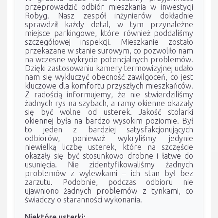
przeprowadzić odbiór mieszkania w inwestycji
Robyg. Nasz zespół inżynierów dokładnie
sprawdził każdy detal, w tym przynależne
miejsce parkingowe, które również poddaliśmy
szczegółowej inspekcji. Mieszkanie zostało
przekazane w stanie surowym, co pozwoliło nam
na wczesne wykrycie potencjalnych problemów.
Dzięki zastosowaniu kamery termowizyjnej udało
nam się wykluczyć obecność zawilgoceń, co jest
kluczowe dla komfortu przyszłych mieszkańców.
Z radością informujemy, że nie stwierdziliśmy
żadnych rys na szybach, a ramy okienne okazały
się być wolne od usterek. Jakość stolarki
okiennej była na bardzo wysokim poziomie. Był
to jeden z bardziej satysfakcjonujących
odbiorów, ponieważ wykryliśmy jedynie
niewielką liczbę usterek, które na szczęście
okazały się być stosunkowo drobne i łatwe do
usunięcia. Nie zidentyfikowaliśmy żadnych
problemów z wylewkami – ich stan był bez
zarzutu. Podobnie, podczas odbioru nie
ujawniono żadnych problemów z tynkami, co
świadczy o staranności wykonania.
Niektóre usterki: