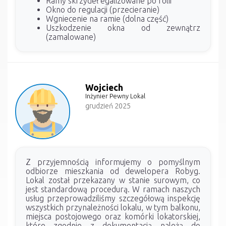
Ramy skrzydeł egalizowane po folii
Okno do regulacji (przecieranie)
Wgniecenie na ramie (dolna część)
Uszkodzenie okna od zewnątrz
(zamalowane)
Wojciech
Inżynier Pewny Lokal
grudzień 2025
Z przyjemnością informujemy o pomyślnym
odbiorze mieszkania od dewelopera Robyg.
Lokal został przekazany w stanie surowym, co
jest standardową procedurą. W ramach naszych
usług przeprowadziliśmy szczegółową inspekcję
wszystkich przynależności lokalu, w tym balkonu,
miejsca postojowego oraz komórki lokatorskiej,
które zgodnie z dokumentacją należą do