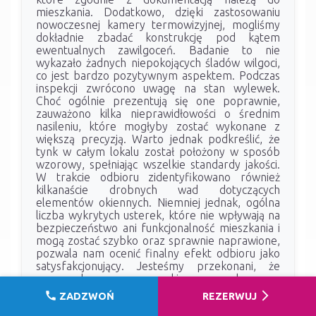
mieszkania. Dodatkowo, dzięki zastosowaniu
nowoczesnej kamery termowizyjnej, mogliśmy
dokładnie zbadać konstrukcję pod kątem
ewentualnych zawilgoceń. Badanie to nie
wykazało żadnych niepokojących śladów wilgoci,
co jest bardzo pozytywnym aspektem. Podczas
inspekcji zwrócono uwagę na stan wylewek.
Choć ogólnie prezentują się one poprawnie,
zauważono kilka nieprawidłowości o średnim
nasileniu, które mogłyby zostać wykonane z
większą precyzją. Warto jednak podkreślić, że
tynk w całym lokalu został położony w sposób
wzorowy, spełniając wszelkie standardy jakości.
W trakcie odbioru zidentyfikowano również
kilkanaście drobnych wad dotyczących
elementów okiennych. Niemniej jednak, ogólna
liczba wykrytych usterek, które nie wpływają na
bezpieczeństwo ani funkcjonalność mieszkania i
mogą zostać szybko oraz sprawnie naprawione,
pozwala nam ocenić finalny efekt odbioru jako
satysfakcjonujący. Jesteśmy przekonani, że
wprowadzone poprawki pozwolą na
komfortowe użytkowanie nowego lokum.
call
arrow_forward_ios
ZADZWOŃ
REZERWUJ