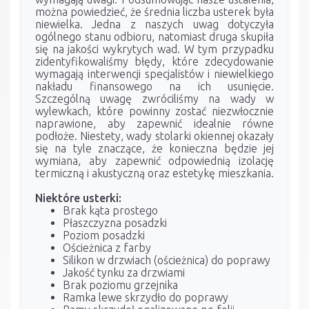
można powiedzieć, że średnia liczba usterek była
niewielka. Jedna z naszych uwag dotyczyła
ogólnego stanu odbioru, natomiast druga skupiła
się na jakości wykrytych wad. W tym przypadku
zidentyfikowaliśmy błędy, które zdecydowanie
wymagają interwencji specjalistów i niewielkiego
nakładu finansowego na ich usunięcie.
Szczególną uwagę zwróciliśmy na wady w
wylewkach, które powinny zostać niezwłocznie
naprawione, aby zapewnić idealnie równe
podłoże. Niestety, wady stolarki okiennej okazały
się na tyle znaczące, że konieczna będzie jej
wymiana, aby zapewnić odpowiednią izolację
termiczną i akustyczną oraz estetykę mieszkania.
Niektóre usterki:
Brak kąta prostego
Płaszczyzna posadzki
Poziom posadzki
Ościeżnica z farby
Silikon w drzwiach (ościeżnica) do poprawy
Jakość tynku za drzwiami
Brak poziomu grzejnika
Ramka lewe skrzydło do poprawy