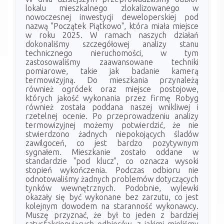
lokalu mieszkalnego zlokalizowanego w
nowoczesnej inwestycji deweloperskiej pod
nazwą "Początek Piątkowo", która miała miejsce
w roku 2025. W ramach naszych działań
dokonaliśmy szczegółowej analizy stanu
technicznego nieruchomości, w tym
zastosowaliśmy zaawansowane techniki
pomiarowe, takie jak badanie kamerą
termowizyjną. Do mieszkania przynależą
również ogródek oraz miejsce postojowe,
których jakość wykonania przez firmę Robyg
również została poddana naszej wnikliwej i
rzetelnej ocenie. Po przeprowadzeniu analizy
termowizyjnej możemy potwierdzić, że nie
stwierdzono żadnych niepokojących śladów
zawilgoceń, co jest bardzo pozytywnym
sygnałem. Mieszkanie zostało oddane w
standardzie "pod klucz", co oznacza wysoki
stopień wykończenia. Podczas odbioru nie
odnotowaliśmy żadnych problemów dotyczących
tynków wewnętrznych. Podobnie, wylewki
okazały się być wykonane bez zarzutu, co jest
kolejnym dowodem na staranność wykonawcy.
Muszę przyznać, że był to jeden z bardziej