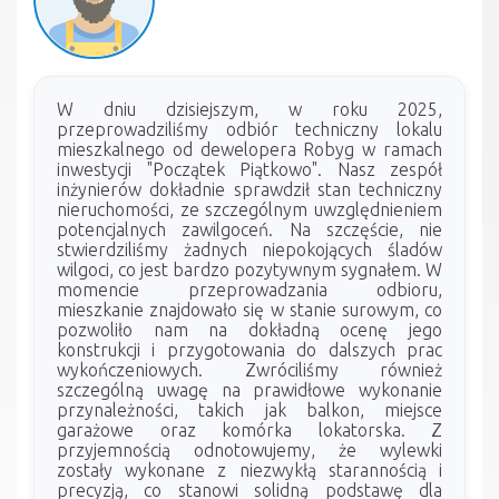
W dniu dzisiejszym, w roku 2025,
przeprowadziliśmy odbiór techniczny lokalu
mieszkalnego od dewelopera Robyg w ramach
inwestycji "Początek Piątkowo". Nasz zespół
inżynierów dokładnie sprawdził stan techniczny
nieruchomości, ze szczególnym uwzględnieniem
potencjalnych zawilgoceń. Na szczęście, nie
stwierdziliśmy żadnych niepokojących śladów
wilgoci, co jest bardzo pozytywnym sygnałem. W
momencie przeprowadzania odbioru,
mieszkanie znajdowało się w stanie surowym, co
pozwoliło nam na dokładną ocenę jego
konstrukcji i przygotowania do dalszych prac
wykończeniowych. Zwróciliśmy również
szczególną uwagę na prawidłowe wykonanie
przynależności, takich jak balkon, miejsce
garażowe oraz komórka lokatorska. Z
przyjemnością odnotowujemy, że wylewki
zostały wykonane z niezwykłą starannością i
precyzją, co stanowi solidną podstawę dla