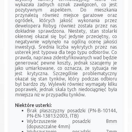
wykazała żadnych oznak zawilgoceń, co jest
pozytywnym aspektem. Do mieszkania
przynależą również miejsce garażowe oraz
ogródek, których jakość wykonania przez
dewelopera Robyg również została przez nas
dokładnie sprawdzona. Niestety, stan stolarki
okiennej okazał się być jedynie przeciętny, co
negatywnie wpłynęło na ogólną ocenę jakości
inwestycji. Średnia liczba wykrytych przez nas
usterek jest typowa dla tego typu odbiorów. Co
prawda, naprawa zidentyfikowanych wad będzie
generować pewne koszty, jednak szacujemy je
jako umiarkowane, co oznacza, że sytuacja nie
jest krytyczna. Szczególnie problematyczny
okazał się stan tynków, który podczas odbioru
był bardzo zły. Wylewki również wymagały kilku
poprawek, jednak skala tych niedociągnięć była
mniejsza niż w przypadku tynków.
Niektóre usterki:
Brak płaszczyzny posadzki (PN-B-10144,
PN-EN-13813:2003, ITB)
Wybrzuszenie posadzki 8mm
(dopuszczalne 4mm)
Wybrzuszenie posadzki 7mm