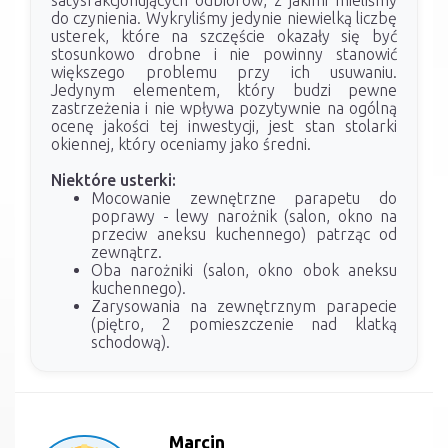
satysfakcjonujących odbiorów, z jakimi mieliśmy
do czynienia. Wykryliśmy jedynie niewielką liczbę
usterek, które na szczęście okazały się być
stosunkowo drobne i nie powinny stanowić
większego problemu przy ich usuwaniu.
Jedynym elementem, który budzi pewne
zastrzeżenia i nie wpływa pozytywnie na ogólną
ocenę jakości tej inwestycji, jest stan stolarki
okiennej, który oceniamy jako średni.
Niektóre usterki:
Mocowanie zewnętrzne parapetu do
poprawy - lewy narożnik (salon, okno na
przeciw aneksu kuchennego) patrząc od
zewnątrz.
Oba narożniki (salon, okno obok aneksu
kuchennego).
Zarysowania na zewnętrznym parapecie
(piętro, 2 pomieszczenie nad klatką
schodową).
Marcin