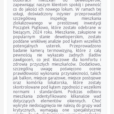
zapewniając naszym klientom spokój i pewność
co do jakości ich nowego lokum. W ramach tej
usługi, doświadczony inżynier przeprowadził
szczegółową inspekcję mieszkania
zlokalizowanego w prestiżowej inwestycji
Początek Piątkowo, które zostało odebrane w
bieżącym, 2024 roku. Mieszkanie, zakupione w
popularnym stanie deweloperskim, zostało
poddane wnikliwej analizie pod kątem wszelkich
potencjalnych usterek. Przeprowadzono
badanie kamerą termowizyjną, które z całą
pewnością nie wykazało żadnych śladów
zawilgoceń, co jest kluczowe dla komfortu i
zdrowia przyszłych mieszkańców. Dodatkowo,
szczególną uwagę poświęcono ocenie
prawidłowości wykonania przynależności, takich
jak balkon, miejsce garażowe, miejsce postojowe
oraz komórka lokatorska, które zostały
skontrolowane pod kątem zgodności z wszelkimi
normami i standardami. Podczas odbioru
mieszkania zidentyfikowano kilkanaście wad
dotyczących elementów okiennych. Choć
wykryte niedociągnięcia nie należą do grupy wad
krytycznych, wymagają one specjalistycznej