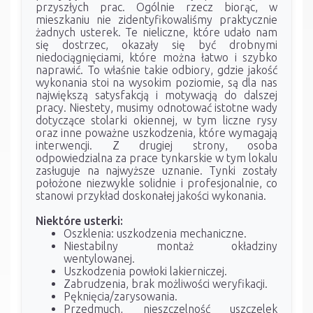
przyszłych prac. Ogólnie rzecz biorąc, w
mieszkaniu nie zidentyfikowaliśmy praktycznie
żadnych usterek. Te nieliczne, które udało nam
się dostrzec, okazały się być drobnymi
niedociągnięciami, które można łatwo i szybko
naprawić. To właśnie takie odbiory, gdzie jakość
wykonania stoi na wysokim poziomie, są dla nas
największą satysfakcją i motywacją do dalszej
pracy. Niestety, musimy odnotować istotne wady
dotyczące stolarki okiennej, w tym liczne rysy
oraz inne poważne uszkodzenia, które wymagają
interwencji. Z drugiej strony, osoba
odpowiedzialna za prace tynkarskie w tym lokalu
zasługuje na najwyższe uznanie. Tynki zostały
położone niezwykle solidnie i profesjonalnie, co
stanowi przykład doskonałej jakości wykonania.
Niektóre usterki:
Oszklenia: uszkodzenia mechaniczne.
Niestabilny montaż okładziny
wentylowanej.
Uszkodzenia powłoki lakierniczej.
Zabrudzenia, brak możliwości weryfikacji.
Pęknięcia/zarysowania.
Przedmuch, nieszczelność uszczelek