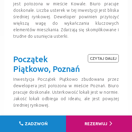
jest położona w mieście Kowale. Biuro pracuje
doskonale. Liczba usterek w tej inwestycji jest bliska
średniej rynkowej. Deweloper powinien przyłożyć
większą wagę do wykańczania kluczowych
elementów mieszkania. Zdarzają się skomplikowane i
trudne do usunięcia usterki.
Początek
CZYTAJ DALEJ
Piątkowo, Poznań
Inwestycja Początek Piątkowo zbudowana przez
dewelopera jest położona w mieście Poznań. Biuro
pracuje doskonale. Usterkowość lokali jest w normie.
Jakość lokali odbiega od ideału, ale jest powyżej
średniej rynkowej.
call
arrow_forward_ios
ZADZWOŃ
REZERWUJ
Apartamenty przy
CZYTAJ DALEJ