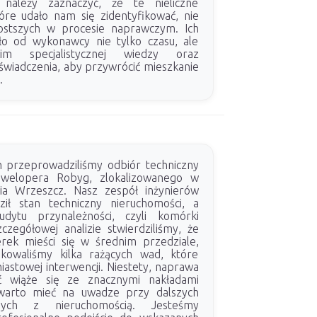
 należy zaznaczyć, że te nieliczne
tóre udało nam się zidentyfikować, nie
rostszych w procesie naprawczym. Ich
ło od wykonawcy nie tylko czasu, ale
im specjalistycznej wiedzy oraz
wiadczenia, aby przywrócić mieszkanie
.
m przeprowadziliśmy odbiór techniczny
ewelopera Robyg, zlokalizowanego w
nia Wrzeszcz. Nasz zespół inżynierów
ził stan techniczny nieruchomości, a
dytu przynależności, czyli komórki
zczegółowej analizie stwierdziliśmy, że
erek mieści się w średnim przedziale,
ikowaliśmy kilka rażących wad, które
astowej interwencji. Niestety, naprawa
ęć wiąże się ze znacznymi nakładami
warto mieć na uwadze przy dalszych
nych z nieruchomością. Jesteśmy