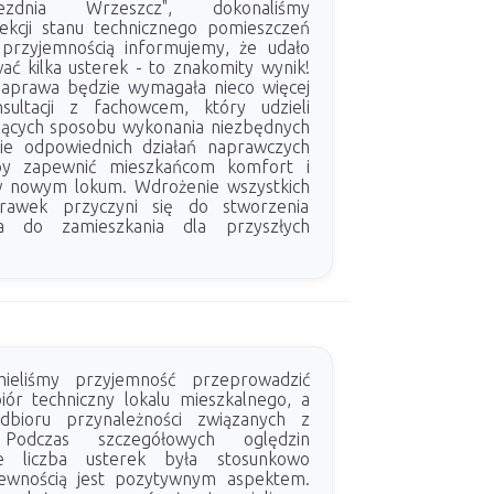
jezdnia Wrzeszcz", dokonaliśmy
ekcji stanu technicznego pomieszczeń
 przyjemnością informujemy, że udało
ać kilka usterek - to znakomity wynik!
naprawa będzie wymagała nieco więcej
sultacji z fachowcem, który udzieli
ących sposobu wykonania niezbędnych
ie odpowiednich działań naprawczych
aby zapewnić mieszkańcom komfort i
 nowym lokum. Wdrożenie wszystkich
rawek przyczyni się do stworzenia
ca do zamieszkania dla przyszłych
eliśmy przyjemność przeprowadzić
ór techniczny lokalu mieszkalnego, a
dbioru przynależności związanych z
. Podczas szczegółowych oględzin
 że liczba usterek była stosunkowo
pewnością jest pozytywnym aspektem.