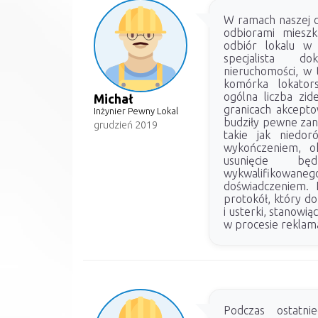
W ramach naszej dz
odbiorami miesz
odbiór lokalu w 
specjalista d
nieruchomości, w 
komórka lokator
ogólna liczba zid
Michał
granicach akceptow
Inżynier Pewny Lokal
budziły pewne zan
grudzień 2019
takie jak niedor
wykończeniem, o
usunięcie bę
wykwalifikow
doświadczeniem. 
protokół, który d
i usterki, stanowi
w procesie reklam
Podczas ostatn