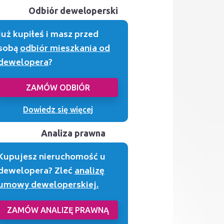
Odbiór deweloperski
Już kupiłeś i masz przed
sobą
odbiór mieszkania od
dewelopera
?
ZAMÓW ODBIÓR
Dowiedz się więcej
Analiza prawna
Kupujesz nieruchomość u
dewelopera? Zleć
analizę
umowy deweloperskiej.
ZAMÓW ANALIZĘ PRAWNĄ