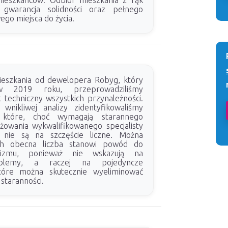
ieszkańców. Odbiór mieszkania z rąk
 gwarancja solidności oraz pełnego
go miejsca do życia.
ieszkania od dewelopera Robyg, który
w 2019 roku, przeprowadziliśmy
 techniczny wszystkich przynależności.
wnikliwej analizy zidentyfikowaliśmy
 które, choć wymagają starannego
ażowania wykwalifikowanego specjalisty
, nie są na szczęście liczne. Można
ich obecna liczba stanowi powód do
izmu, ponieważ nie wskazują na
blemy, a raczej na pojedyncze
 które można skutecznie wyeliminować
staranności.