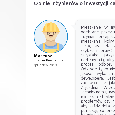
Opinie inżynierów o inwestycji Z
Mieszkanie w inw
odebrane przez 
inżynier przepro
mieszkania, który
liczbę usterek. 
szybko naprawić, 
satysfakcji prz
Mateusz
rzetelnym i godny
Inżynier Pewny Lokal
proces odbioru
grudzień 2019
Odkrycie tylko ni
jakość wykonani
dewelopera. Jes
zadowoleni z jak
Zajezdnia Wrze
technicznemu, nas
mieszkanie będzie
problemów czy ni
aby każdy detal 
perfekcji, co prz