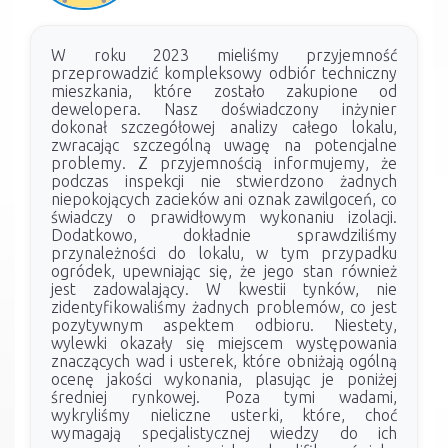
W roku 2023 mieliśmy przyjemność
przeprowadzić kompleksowy odbiór techniczny
mieszkania, które zostało zakupione od
dewelopera. Nasz doświadczony inżynier
dokonał szczegółowej analizy całego lokalu,
zwracając szczególną uwagę na potencjalne
problemy. Z przyjemnością informujemy, że
podczas inspekcji nie stwierdzono żadnych
niepokojących zacieków ani oznak zawilgoceń, co
świadczy o prawidłowym wykonaniu izolacji.
Dodatkowo, dokładnie sprawdziliśmy
przynależności do lokalu, w tym przypadku
ogródek, upewniając się, że jego stan również
jest zadowalający. W kwestii tynków, nie
zidentyfikowaliśmy żadnych problemów, co jest
pozytywnym aspektem odbioru. Niestety,
wylewki okazały się miejscem występowania
znaczących wad i usterek, które obniżają ogólną
ocenę jakości wykonania, plasując je poniżej
średniej rynkowej. Poza tymi wadami,
wykryliśmy nieliczne usterki, które, choć
wymagają specjalistycznej wiedzy do ich