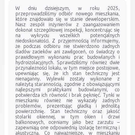
W dniu dzisiejszym, w roku 2025,
przeprowadziliśmy odbiór nowego mieszkania,
które znajdowało się w stanie deweloperskim.
Nasz zespół inżynierów z zaangażowaniem
dokonał szczegółowej inspekcji, koncentrując się
na wykryciu wszelkich potencjalnych
niedoskonałości. Z przyjemnością informujemy,
że podczas odbioru nie stwierdzono żadnych
śladów zacieków ani zawilgoceń, co świadczy o
prawidłowym wykonaniu prac budowlanych i
hydroizolacyjnych. Sprawdziliśmy również dwie
przynależności lokalu, w tym miejsce postojowe,
upewniając się, że ich stan techniczny jest
nienaganny. Wylewki zostały wykonane z
należytą starannością, zgodnie z obowiązującymi
najlepszymi praktykami budowlanymi, co
potwierdza ich równość i brak pęknięć. Tynki w
mieszkaniu również nie wykazały żadnych
problemów, prezentując gładką i jednolitą
powierzchnię. Stan techniczny oraz jakość
stolarki okiennej, w tym okien i drzwi
balkonowych, oceniamy jako bez zarzutu –
zapewniają one odpowiednią izolację termiczną i
akustyczną. Co najważniejsze, w mieszkaniu