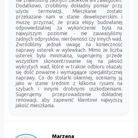
nie znaleźliśmy żadnych zacieków ani zawilgocen.
Dodatkowo, zrobiliśmy dokładny pomiar przy
użyciu termowizji. Mieszkanie zostało
przekazane nam w stanie deweloperskim i
muszę przyznać, że praca ekipy budowlanej
odpowiedzialnej za wykończenie była na
najwyższym poziomie - nie zauważyliśmy
żadnych odprysków, nierówności czy innych wad.
Zwróciliśmy jednak uwagę na konieczność
naprawy usterek w wylewkach. Mimo że liczba
usterek była minimalna, sugerujemy przede
wszystkim skoncentrowanie się na jakości
wykrytych wad, które w trakcie odbioru okazały
się dość poważne i wymagające specjalistycznej
naprawy. Co do stolarki okiennej, oceniamy ją
jako w stanie średnim z kilkoma rysami na
szybach i innymi drobnymi uszkodzeniami.
Sugerujemy przeprowadzenie dokładnej
renowacji, aby zapewnić klientowi najwyższą
jakość mieszkania.
Marzena