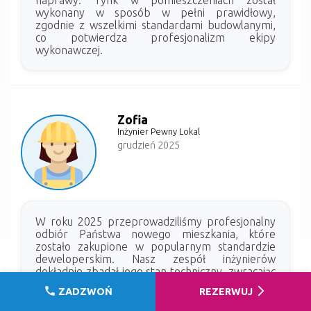
wykonany w sposób w pełni prawidłowy,
zgodnie z wszelkimi standardami budowlanymi,
co potwierdza profesjonalizm ekipy
wykonawczej.
Zofia
Inżynier Pewny Lokal
grudzień 2025
W roku 2025 przeprowadziliśmy profesjonalny
odbiór Państwa nowego mieszkania, które
zostało zakupione w popularnym standardzie
deweloperskim. Nasz zespół inżynierów
dokładnie zbadał jego stan techniczny, zwracając
szczególną uwagę na potencjalne problemy,
call
arrow_forward_ios
ZADZWOŃ
REZERWUJ
takie jak zawilgocenia. Na szczęście, dzięki
zastosowaniu nowoczesnej kamery