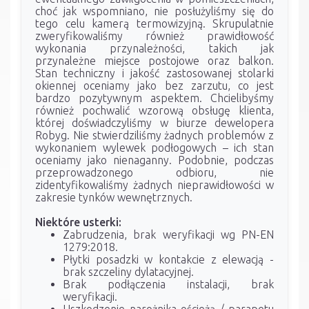
choć jak wspomniano, nie posłużyliśmy się do
tego celu kamerą termowizyjną. Skrupulatnie
zweryfikowaliśmy również prawidłowość
wykonania przynależności, takich jak
przynależne miejsce postojowe oraz balkon.
Stan techniczny i jakość zastosowanej stolarki
okiennej oceniamy jako bez zarzutu, co jest
bardzo pozytywnym aspektem. Chcielibyśmy
również pochwalić wzorową obsługę klienta,
której doświadczyliśmy w biurze dewelopera
Robyg. Nie stwierdziliśmy żadnych problemów z
wykonaniem wylewek podłogowych – ich stan
oceniamy jako nienaganny. Podobnie, podczas
przeprowadzonego odbioru, nie
zidentyfikowaliśmy żadnych nieprawidłowości w
zakresie tynków wewnętrznych.
Niektóre usterki:
Zabrudzenia, brak weryfikacji wg PN-EN
1279:2018.
Płytki posadzki w kontakcie z elewacją -
brak szczeliny dylatacyjnej.
Brak podłączenia instalacji, brak
weryfikacji.
Uszkodzenie narożnika ościeżą / parapetu