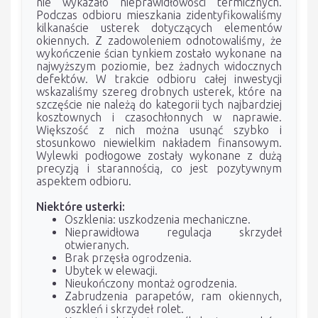
nie wykazało nieprawidłowości termicznych.
Podczas odbioru mieszkania zidentyfikowaliśmy
kilkanaście usterek dotyczących elementów
okiennych. Z zadowoleniem odnotowaliśmy, że
wykończenie ścian tynkiem zostało wykonane na
najwyższym poziomie, bez żadnych widocznych
defektów. W trakcie odbioru całej inwestycji
wskazaliśmy szereg drobnych usterek, które na
szczęście nie należą do kategorii tych najbardziej
kosztownych i czasochłonnych w naprawie.
Większość z nich można usunąć szybko i
stosunkowo niewielkim nakładem finansowym.
Wylewki podłogowe zostały wykonane z dużą
precyzją i starannością, co jest pozytywnym
aspektem odbioru.
Niektóre usterki:
Oszklenia: uszkodzenia mechaniczne.
Nieprawidłowa regulacja skrzydeł
otwieranych.
Brak przęsła ogrodzenia.
Ubytek w elewacji.
Nieukończony montaż ogrodzenia.
Zabrudzenia parapetów, ram okiennych,
oszkleń i skrzydeł rolet.