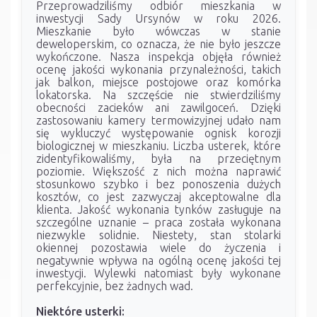
Przeprowadziliśmy odbiór mieszkania w
inwestycji Sady Ursynów w roku 2026.
Mieszkanie było wówczas w stanie
deweloperskim, co oznacza, że nie było jeszcze
wykończone. Nasza inspekcja objęła również
ocenę jakości wykonania przynależności, takich
jak balkon, miejsce postojowe oraz komórka
lokatorska. Na szczęście nie stwierdziliśmy
obecności zacieków ani zawilgoceń. Dzięki
zastosowaniu kamery termowizyjnej udało nam
się wykluczyć występowanie ognisk korozji
biologicznej w mieszkaniu. Liczba usterek, które
zidentyfikowaliśmy, była na przeciętnym
poziomie. Większość z nich można naprawić
stosunkowo szybko i bez ponoszenia dużych
kosztów, co jest zazwyczaj akceptowalne dla
klienta. Jakość wykonania tynków zasługuje na
szczególne uznanie – praca została wykonana
niezwykle solidnie. Niestety, stan stolarki
okiennej pozostawia wiele do życzenia i
negatywnie wpływa na ogólną ocenę jakości tej
inwestycji. Wylewki natomiast były wykonane
perfekcyjnie, bez żadnych wad.
Niektóre usterki: