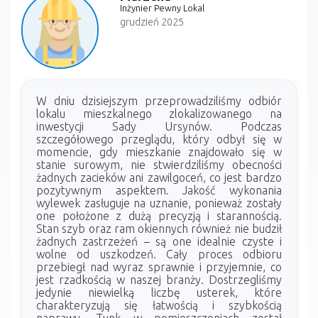
Inżynier Pewny Lokal
grudzień 2025
W dniu dzisiejszym przeprowadziliśmy odbiór
lokalu mieszkalnego zlokalizowanego na
inwestycji Sady Ursynów. Podczas
szczegółowego przeglądu, który odbył się w
momencie, gdy mieszkanie znajdowało się w
stanie surowym, nie stwierdziliśmy obecności
żadnych zacieków ani zawilgoceń, co jest bardzo
pozytywnym aspektem. Jakość wykonania
wylewek zasługuje na uznanie, ponieważ zostały
one położone z dużą precyzją i starannością.
Stan szyb oraz ram okiennych również nie budził
żadnych zastrzeżeń – są one idealnie czyste i
wolne od uszkodzeń. Cały proces odbioru
przebiegł nad wyraz sprawnie i przyjemnie, co
jest rzadkością w naszej branży. Dostrzegliśmy
jedynie niewielką liczbę usterek, które
charakteryzują się łatwością i szybkością
naprawy. Tynk w pomieszczeniach został