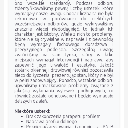
ono wszelkie standardy. Podczas odbioru
zidentyfikowaliśmy pewną liczbę usterek, które
wymagały naszej uwagi. Chociaż liczba ta nie była
rekordowa w porównaniu do niektórych
wcześniejszych odbiorów, gdzie wykrywaliśmy
znacznie więcej niedociągnięć, to jednak ich
charakter jest istotny. Wiele z nich to problemy,
które nie są trywialne w naprawie i z pewnością
będą wymagały fachowego doradztwa i
precyzyjnego podejścia. Szczególną uwagę
zwróciliśmy na stan tynku, który w kilku
miejscach wymagał interwencji i naprawy, aby
zapewnić jego trwałość i estetykę. Jakość
stolarki okiennej i drzwiowej również pozostawiła
nieco do życzenia, prezentując stan, który nie był
w pełni zadowalający. Ponadto, w trakcie odbioru
ujawniliśmy umiarkowane problemy związane z
jakością wykonania wylewek podłogowych, co
również zostało odnotowane i będzie wymagało
dalszych działań.
Niektóre usterki:
Brak zakończenia parapetu profilem
Naprawa profilu dolnego
Pęknięcia/zarysowania (zgodnie z PN-B