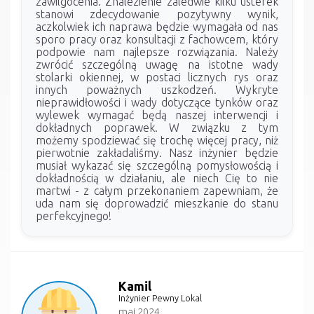
zawilgocenia. Znalezienie zaledwie kilku usterek
stanowi zdecydowanie pozytywny wynik,
aczkolwiek ich naprawa będzie wymagała od nas
sporo pracy oraz konsultacji z fachowcem, który
podpowie nam najlepsze rozwiązania. Należy
zwrócić szczególną uwagę na istotne wady
stolarki okiennej, w postaci licznych rys oraz
innych poważnych uszkodzeń. Wykryte
nieprawidłowości i wady dotyczące tynków oraz
wylewek wymagać będą naszej interwencji i
dokładnych poprawek. W związku z tym
możemy spodziewać się trochę więcej pracy, niż
pierwotnie zakładaliśmy. Nasz inżynier będzie
musiał wykazać się szczególną pomysłowością i
dokładnością w działaniu, ale niech Cię to nie
martwi - z całym przekonaniem zapewniam, że
uda nam się doprowadzić mieszkanie do stanu
perfekcyjnego!
Kamil
Inżynier Pewny Lokal
maj 2024