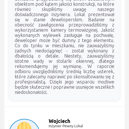
obiektom pod kątem jakości konstrukcji, na które
również skupiliśmy uwagę naszego
doświadczonego inżyniera. Lokal prezentował
się w stanie deweloperskim. Badanie na
obecność zawilgocenia przeprowadziliśmy z
wykorzystaniem kamery termowizyjnej. Jakość
wykonanych wylewek zasługuje na pochwałę,
deweloper może być dumny z tego elementu.
Co do tynku w mieszkaniu, nie zauważyliśmy
żadnych niedociągnięć - został wykonany z
dbałością o detale. Niestety, zauważyliśmy
istotne wady w stolarki okiennej, dlatego
rekomendujemy jej wymianę. W raporcie
odbioru uwzględniliśmy średnią liczbę usterek,
które zalecamy naprawić po skonsultowaniu się z
profesjonalistą. Dzięki jego wsparciu możliwe
będzie skuteczne i poprawne usunięcie wszelkich
niedoskonałości.
Wojciech
Inżynier Pewny Lokal