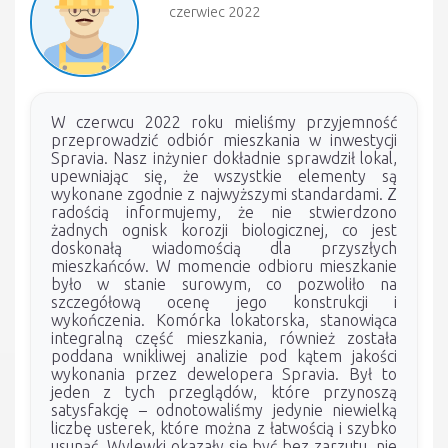
czerwiec 2022
W czerwcu 2022 roku mieliśmy przyjemność
przeprowadzić odbiór mieszkania w inwestycji
Spravia. Nasz inżynier dokładnie sprawdził lokal,
upewniając się, że wszystkie elementy są
wykonane zgodnie z najwyższymi standardami. Z
radością informujemy, że nie stwierdzono
żadnych ognisk korozji biologicznej, co jest
doskonałą wiadomością dla przyszłych
mieszkańców. W momencie odbioru mieszkanie
było w stanie surowym, co pozwoliło na
szczegółową ocenę jego konstrukcji i
wykończenia. Komórka lokatorska, stanowiąca
integralną część mieszkania, również została
poddana wnikliwej analizie pod kątem jakości
wykonania przez dewelopera Spravia. Był to
jeden z tych przeglądów, które przynoszą
satysfakcję – odnotowaliśmy jedynie niewielką
liczbę usterek, które można z łatwością i szybko
usunąć. Wylewki okazały się być bez zarzutu, nie