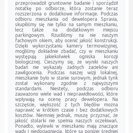
przeprowadził gruntowne badanie i sporządził
notatkę po odbiorze, która zostanie teraz
rozszerzona o dodatkowe informacje. Podczas
odbioru mieszkania od dewelopera Spravia,
skupiliśmy się nie tylko na samym mieszkaniu,
lecz także na dodatkowym miejscu
parkingowym. Rzuciliśmy na nie naszym
fachowym okiem, aby ocenić jakość konstrukcji.
Dzięki wykorzystaniu kamery termowizyjnej,
mogliśmy dokładnie zbadać, czy w mieszkaniu
występują jakiekolwiek ogniska korozji
biologicznej. Cieszymy się, że wyniki naszych
badań nie wykazały żadnych zacieków ani
zawilgocenia. Podczas naszej wizji lokalnej,
mieszkanie było w stanie surowym, jednak tynk
został wykonany zgodnie z najwyższymi
standardami. Niestety, podczas odbioru
zauważono wiele wad i nieprawidłowości, które
wpływają na ocenę pracy dewelopera. Na
szczęście, większość z tych błędów można
naprawić w krótkim czasie i bez dodatkowych
kosztów. Niemniej jednak, muszę przyznać, że
jakość stolarki nie spełnia naszych oczekiwań.
Ponadto, wylewki w mieszkaniu mają znaczące
wady i niedociągnięcia, które są poniżej średniej