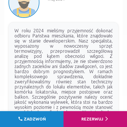
W roku 2024 mieliśmy przyjemność dokonać
odbioru Państwa mieszkania, które znajdowało
się w stanie deweloperskim. Nasz specjalista,
wyposażony w nowoczesny sprzęt
termowizyjny, przeprowadził szczegółową
analizę pod kątem obecności wilgoci. Z
przyjemnością informujemy, że nie stwierdzono
żadnych zacieków ani śladów zawilgoceń, co jest
bardzo dobrym prognostykiem. W ramach
kompleksowego sprawdzenia, dokładnie
zweryfikowaliśmy również stan techniczny
przynależnych do lokalu elementów, takich jak
komórka lokatorska, miejsce postojowe oraz
balkon. Szczególnie pozytywnie należy ocenić
jakość wykonania wylewek, która stoi na bardzo
wysokim poziomie i z pewnością może stanowić
powód do dumy dla dewelopera. Niestety, liczba
zidentyfikowanych wad i usterek w mieszkaniu
call
arrow_forward_ios
ZADZWOŃ
REZERWUJ
znacząco przekracza dopuszczalne normy. Stan