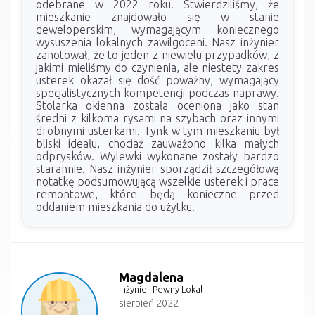
odebrane w 2022 roku. Stwierdziliśmy, że
mieszkanie znajdowało się w stanie
deweloperskim, wymagającym koniecznego
wysuszenia lokalnych zawilgoceni. Nasz inżynier
zanotował, że to jeden z niewielu przypadków, z
jakimi mieliśmy do czynienia, ale niestety zakres
usterek okazał się dość poważny, wymagający
specjalistycznych kompetencji podczas naprawy.
Stolarka okienna została oceniona jako stan
średni z kilkoma rysami na szybach oraz innymi
drobnymi usterkami. Tynk w tym mieszkaniu był
bliski ideału, chociaż zauważono kilka małych
odprysków. Wylewki wykonane zostały bardzo
starannie. Nasz inżynier sporządził szczegółową
notatkę podsumowującą wszelkie usterek i prace
remontowe, które będą konieczne przed
oddaniem mieszkania do użytku.
Magdalena
Inżynier Pewny Lokal
sierpień 2022