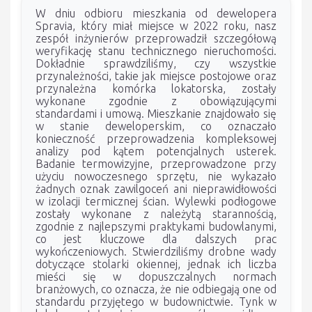
W dniu odbioru mieszkania od dewelopera
Spravia, który miał miejsce w 2022 roku, nasz
zespół inżynierów przeprowadził szczegółową
weryfikację stanu technicznego nieruchomości.
Dokładnie sprawdziliśmy, czy wszystkie
przynależności, takie jak miejsce postojowe oraz
przynależna komórka lokatorska, zostały
wykonane zgodnie z obowiązującymi
standardami i umową. Mieszkanie znajdowało się
w stanie deweloperskim, co oznaczało
konieczność przeprowadzenia kompleksowej
analizy pod kątem potencjalnych usterek.
Badanie termowizyjne, przeprowadzone przy
użyciu nowoczesnego sprzętu, nie wykazało
żadnych oznak zawilgoceń ani nieprawidłowości
w izolacji termicznej ścian. Wylewki podłogowe
zostały wykonane z należytą starannością,
zgodnie z najlepszymi praktykami budowlanymi,
co jest kluczowe dla dalszych prac
wykończeniowych. Stwierdziliśmy drobne wady
dotyczące stolarki okiennej, jednak ich liczba
mieści się w dopuszczalnych normach
branżowych, co oznacza, że nie odbiegają one od
standardu przyjętego w budownictwie. Tynk w