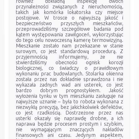
również dokładną inspekcję dwóch
przynależności związanych z nieruchomością,
takich jak komórka lokatorska czy miejsce
postojowe. W trosce o najwyższą jakość i
bezpieczeństwo przyszłych mieszkańców,
przeprowadziliśmy szczegółowe badania pod
kątem występowania zawilgoceń, wykorzystując
do tego celu nowoczesną kamerę termowizyjną.
Mieszkanie zostało nam przekazane w stanie
surowym, co jest standardową procedurą. Z
przyjemnością informujemy, że nie
stwierdziliśmy obecności ognisk korozji
biologicznej, co świadczy o prawidłowym
wykonaniu prac budowlanych. Stolarka okienna
została przez nas dokładnie sprawdzona i nie
wykazała żadnych wad ani usterek, co jest
bardzo dobrym prognostykiem. Jakość
wyłożenia tynku w tym mieszkaniu zasługuje na
najwyższe uznanie – była to robota wykonana z
niezwykłą precyzją, bez jakichkolwiek defektów,
co jest rzadkością. Dostrzeżone przez nas
usterki okazały się naprawdę drobne, a ich
naprawa będzie procesem prostym i szybkim,
nie wymagającym znaczących nakładów
finansowych ani czasu. Jedynym aspektem,