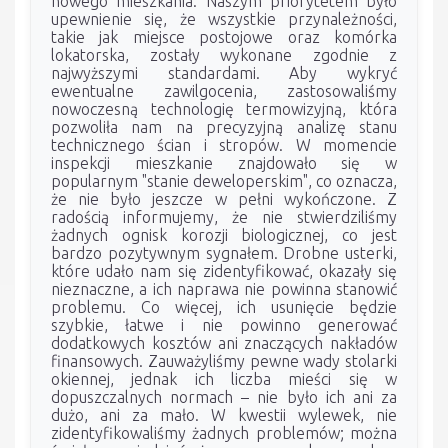
nowego mieszkania. Naszym priorytetem było
upewnienie się, że wszystkie przynależności,
takie jak miejsce postojowe oraz komórka
lokatorska, zostały wykonane zgodnie z
najwyższymi standardami. Aby wykryć
ewentualne zawilgocenia, zastosowaliśmy
nowoczesną technologię termowizyjną, która
pozwoliła nam na precyzyjną analizę stanu
technicznego ścian i stropów. W momencie
inspekcji mieszkanie znajdowało się w
popularnym "stanie deweloperskim", co oznacza,
że nie było jeszcze w pełni wykończone. Z
radością informujemy, że nie stwierdziliśmy
żadnych ognisk korozji biologicznej, co jest
bardzo pozytywnym sygnałem. Drobne usterki,
które udało nam się zidentyfikować, okazały się
nieznaczne, a ich naprawa nie powinna stanowić
problemu. Co więcej, ich usunięcie będzie
szybkie, łatwe i nie powinno generować
dodatkowych kosztów ani znaczących nakładów
finansowych. Zauważyliśmy pewne wady stolarki
okiennej, jednak ich liczba mieści się w
dopuszczalnych normach – nie było ich ani za
dużo, ani za mało. W kwestii wylewek, nie
zidentyfikowaliśmy żadnych problemów; można