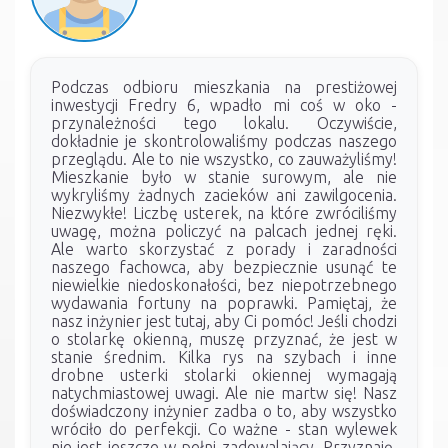
Podczas odbioru mieszkania na prestiżowej
inwestycji Fredry 6, wpadło mi coś w oko -
przynależności tego lokalu. Oczywiście,
dokładnie je skontrolowaliśmy podczas naszego
przeglądu. Ale to nie wszystko, co zauważyliśmy!
Mieszkanie było w stanie surowym, ale nie
wykryliśmy żadnych zacieków ani zawilgocenia.
Niezwykłe! Liczbę usterek, na które zwróciliśmy
uwagę, można policzyć na palcach jednej ręki.
Ale warto skorzystać z porady i zaradności
naszego fachowca, aby bezpiecznie usunąć te
niewielkie niedoskonałości, bez niepotrzebnego
wydawania fortuny na poprawki. Pamiętaj, że
nasz inżynier jest tutaj, aby Ci pomóc! Jeśli chodzi
o stolarkę okienną, muszę przyznać, że jest w
stanie średnim. Kilka rys na szybach i inne
drobne usterki stolarki okiennej wymagają
natychmiastowej uwagi. Ale nie martw się! Nasz
doświadczony inżynier zadba o to, aby wszystko
wróciło do perfekcji. Co ważne - stan wylewek
nie jest jeszcze w pełni zadowalający. Przyznaję,