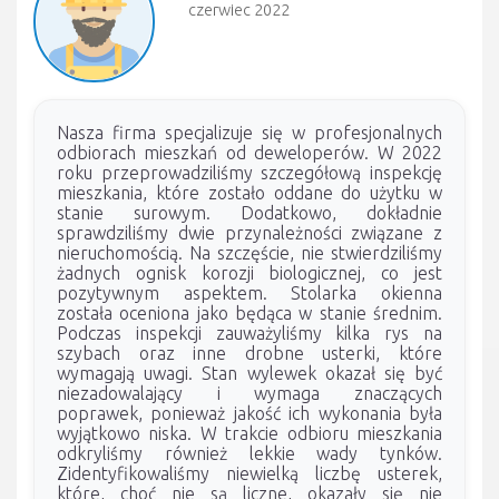
czerwiec 2022
Nasza firma specjalizuje się w profesjonalnych
odbiorach mieszkań od deweloperów. W 2022
roku przeprowadziliśmy szczegółową inspekcję
mieszkania, które zostało oddane do użytku w
stanie surowym. Dodatkowo, dokładnie
sprawdziliśmy dwie przynależności związane z
nieruchomością. Na szczęście, nie stwierdziliśmy
żadnych ognisk korozji biologicznej, co jest
pozytywnym aspektem. Stolarka okienna
została oceniona jako będąca w stanie średnim.
Podczas inspekcji zauważyliśmy kilka rys na
szybach oraz inne drobne usterki, które
wymagają uwagi. Stan wylewek okazał się być
niezadowalający i wymaga znaczących
poprawek, ponieważ jakość ich wykonania była
wyjątkowo niska. W trakcie odbioru mieszkania
odkryliśmy również lekkie wady tynków.
Zidentyfikowaliśmy niewielką liczbę usterek,
które, choć nie są liczne, okazały się nie