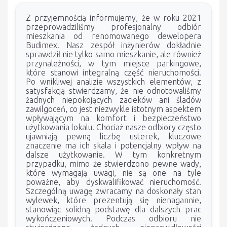
Z przyjemnością informujemy, że w roku 2021
przeprowadziliśmy profesjonalny odbiór
mieszkania od renomowanego dewelopera
Budimex. Nasz zespół inżynierów dokładnie
sprawdził nie tylko samo mieszkanie, ale również
przynależności, w tym miejsce parkingowe,
które stanowi integralną część nieruchomości.
Po wnikliwej analizie wszystkich elementów, z
satysfakcją stwierdzamy, że nie odnotowaliśmy
żadnych niepokojących zacieków ani śladów
zawilgoceń, co jest niezwykle istotnym aspektem
wpływającym na komfort i bezpieczeństwo
użytkowania lokalu. Chociaż nasze odbiory często
ujawniają pewną liczbę usterek, kluczowe
znaczenie ma ich skala i potencjalny wpływ na
dalsze użytkowanie. W tym konkretnym
przypadku, mimo że stwierdzono pewne wady,
które wymagają uwagi, nie są one na tyle
poważne, aby dyskwalifikować nieruchomość.
Szczególną uwagę zwracamy na doskonały stan
wylewek, które prezentują się nienagannie,
stanowiąc solidną podstawę dla dalszych prac
wykończeniowych. Podczas odbioru nie