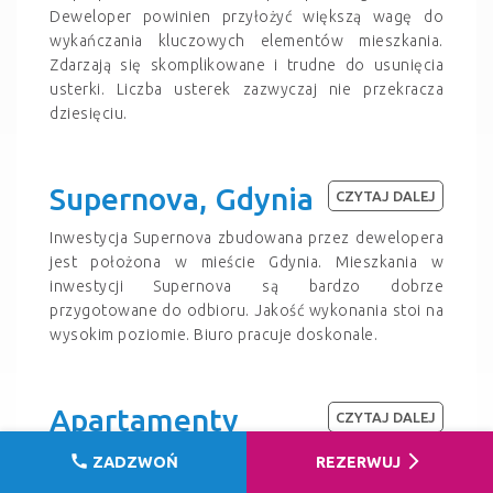
Deweloper powinien przyłożyć większą wagę do
wykańczania kluczowych elementów mieszkania.
Zdarzają się skomplikowane i trudne do usunięcia
usterki. Liczba usterek zazwyczaj nie przekracza
dziesięciu.
Supernova, Gdynia
CZYTAJ DALEJ
Inwestycja Supernova zbudowana przez dewelopera
jest położona w mieście Gdynia. Mieszkania w
inwestycji Supernova są bardzo dobrze
przygotowane do odbioru. Jakość wykonania stoi na
wysokim poziomie. Biuro pracuje doskonale.
Apartamenty
CZYTAJ DALEJ
Murano, Warszawa
call
arrow_forward_ios
ZADZWOŃ
REZERWUJ