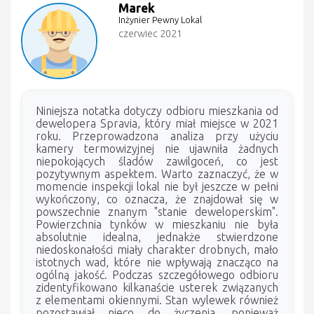
Marek
Inżynier Pewny Lokal
czerwiec 2021
Niniejsza notatka dotyczy odbioru mieszkania od
dewelopera Spravia, który miał miejsce w 2021
roku. Przeprowadzona analiza przy użyciu
kamery termowizyjnej nie ujawniła żadnych
niepokojących śladów zawilgoceń, co jest
pozytywnym aspektem. Warto zaznaczyć, że w
momencie inspekcji lokal nie był jeszcze w pełni
wykończony, co oznacza, że znajdował się w
powszechnie znanym "stanie deweloperskim".
Powierzchnia tynków w mieszkaniu nie była
absolutnie idealna, jednakże stwierdzone
niedoskonałości miały charakter drobnych, mało
istotnych wad, które nie wpływają znacząco na
ogólną jakość. Podczas szczegółowego odbioru
zidentyfikowano kilkanaście usterek związanych
z elementami okiennymi. Stan wylewek również
pozostawiał nieco do życzenia, ponieważ