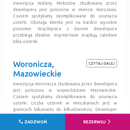
Inwestycja Wiślany Mokotów zbudowana przez
dewelopera jest położona w mieście Warszawa.
Czasem spotykamy skomplikowane do usunięcia
usterki. Obsługa klienta jest na bardzo wysokim
poziomie. Współpraca z biurem dewelopera
przebiega idealnie. Inżynierowie znajdują zaledwie
kilka usterek.
Woronicza,
CZYTAJ DALEJ
Mazowieckie
Inwestycja Woronicza zbudowana przez dewelopera
jest położona w województwie Mazowieckie.
Czasem spotykamy skomplikowane do usunięcia
usterki. Liczba usterek w mieszkaniach jest w
granicach kilkunastu do kilkudziesieciu. Deweloper
powinien zadbać o lepszą komunikację z klientami i
call
arrow_forward_ios
ZADZWOŃ
REZERWUJ
poprawić obsługę.