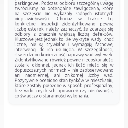
parkingowe. Podczas odbioru szczególną uwagę
zwróciliśmy na potencjalne zawilgocenia, które
na szczęście nie wykazały żadnych istotnych
nieprawidłowości. Chociaż w trakcie tej
konkretnej inspekcji zidentyfikowano pewną
liczbę usterek, należy zaznaczyć, że zdarzają się
odbiory z znacznie większą liczbą defektów.
Kluczowe jest jednak to, że wykryte wady, choć
liczne, nie są trywialne i wymagają fachowej
interwencji do ich usunięcia. W szczególności,
stwierdzono konieczność naprawy wad wylewek.
Zidentyfikowano również pewne niedoskonałości
stolarki okiennej, jednak ich ilość mieści się w
dopuszczalnych normach – nie zaobserwowano
ani nadmiernej, ani znikomej liczby wad.
Pozytywnie oceniono stan tynków w mieszkaniu,
które zostały położone w sposób profesjonalny,
bez widocznych schropowaceń czy nierówności,
co świadczy o staranności wykonania.