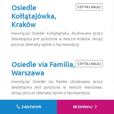
Osiedle
CZYTAJ DALEJ
Kołłątajówka,
Kraków
Inwestycja Osiedle Kołłątajówka zbudowana przez
dewelopera jest położona w mieście Kraków. Wciąz
jeszcze zbieramy opinie o tej inwestycji.
Osiedle via Familia,
CZYTAJ DALEJ
Warszawa
Inwestycja Osiedle via Familia zbudowana przez
dewelopera jest położona w mieście Warszawa.
Wciąz jeszcze zbieramy opinie o tej inwestycji.
call
arrow_forward_ios
ZADZWOŃ
REZERWUJ
Osiedle Pry100ra,
CZYTAJ DALEJ