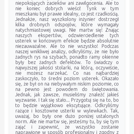
niepokojących zacieków ani zawilgocenia. Ale to
nie koniec dobrych wieści! Tynk w tym
mieszkaniu był prawie idealny, co jest rzadkością.
Jednakże, nasz wyszkolony inżynier dostrzegł
kilka drobnych odspojów, które wymagały
natychmiastowej uwagi. Nie martw się! Znając
naszych ekspertów, odzwierciedlenie tych
usterek w końcowym efekcie będzie absolutnie
niezauważalne. Ale to nie wszystko! Podczas
naszej wnikliwej analizy, odkryliśmy, że nie było
żadnych rys na szybach, ponadto ramy okienne
były bez żadnych defektów. To świadczy o
najwyższej jakości stolarki, na którą, oczywiście,
nie możesz narzekać. Co nas najbardziej
zaskoczyło, to średni poziom usterek. Okazało
się, że był on na niebywałym niskim poziomie, co
na pewno jest powodem do świętowania.
Jednak, jak zawsze, musieliśmy znaleźć jakieś
wyzwanie. I tak się stało... Przygotuj się na to, bo
to będzie wyjątkowo ekscytujące. Odkryliśmy
rażące i kosztowne usterki w wylewkach. Tak,
uważaj, bo były one dużo poniżej ustalonych
norm. Ale nie martw się, jesteśmy tu, by się tym
zająć i zapewnić, że wszystko zostanie
naprawione w sposób profesjonalny i zgodny z