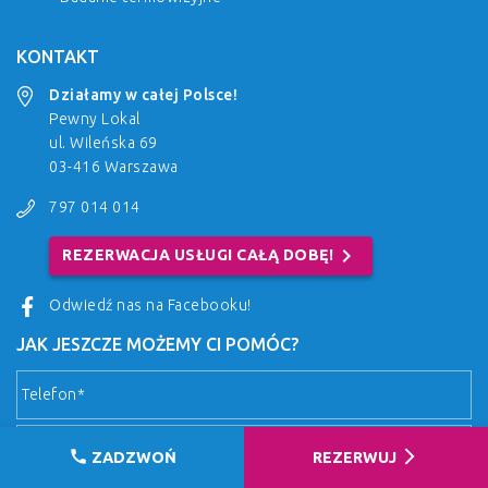
KONTAKT
Działamy w całej Polsce!
Pewny Lokal
ul. Wileńska 69
03-416 Warszawa
797 014 014
chevron_right
REZERWACJA USŁUGI CAŁĄ DOBĘ!
Odwiedź nas na Facebooku!
JAK JESZCZE MOŻEMY CI POMÓC?
call
arrow_forward_ios
ZADZWOŃ
REZERWUJ