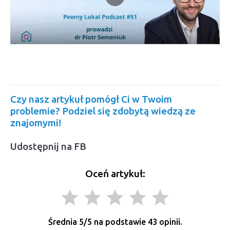
Czy nasz artykuł pomógł Ci w Twoim
problemie? Podziel się zdobytą wiedzą ze
znajomymi!
Udostępnij na FB
Oceń artykuł:
grade
grade
grade
grade
grade
Średnia
5
/5 na podstawie
43
opinii.