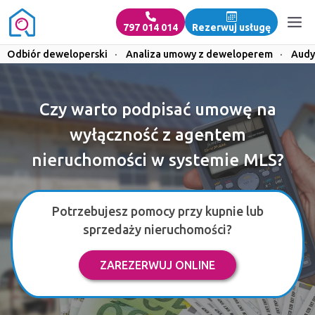
797 014 014
Rezerwuj usługę
Odbiór deweloperski
·
Analiza umowy z deweloperem
·
Audy
Czy warto podpisać umowę na
wyłączność z agentem
nieruchomości w systemie MLS?
Potrzebujesz pomocy przy kupnie lub
sprzedaży nieruchomości?
ZAREZERWUJ ONLINE