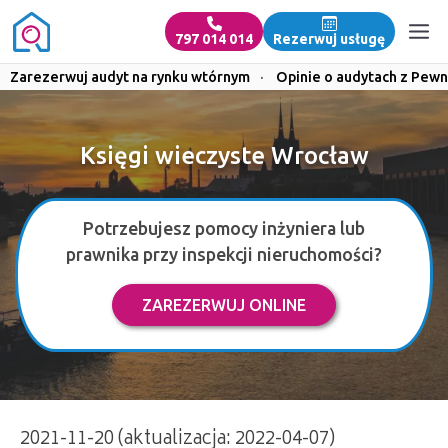
797 014 014
Rezerwuj usługę
Zarezerwuj audyt na rynku wtórnym
·
Opinie o audytach z Pewn
Księgi wieczyste Wrocław
Potrzebujesz pomocy inżyniera lub
prawnika przy inspekcji nieruchomości?
ZAREZERWUJ ONLINE
2021-11-20 (aktualizacja: 2022-04-07)
Księgi wieczyste Wrocław | 797 014 014