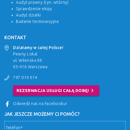
Audyt prawny (ryn. wtórny)
Sprawdzenie ekipy
Audyt działki
Badanie termowizyjne
KONTAKT
Działamy w całej Polsce!
Pewny Lokal
ul. Wileńska 69
03-416 Warszawa
797 014 014
chevron_right
REZERWACJA USŁUGI CAŁĄ DOBĘ!
Odwiedź nas na Facebooku!
JAK JESZCZE MOŻEMY CI POMÓC?