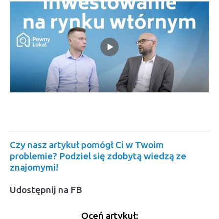
Czy nasz artykuł pomógł Ci w Twoim
problemie? Podziel się zdobytą wiedzą ze
znajomymi!
Udostępnij na FB
Oceń artykuł: