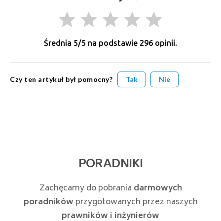
grade
grade
grade
grade
grade
Średnia
5
/5 na podstawie
296
opinii.
Czy ten artykuł był pomocny?
Tak
Nie
PORADNIKI
Zachęcamy do pobrania
darmowych
poradników
przygotowanych przez naszych
prawników i inżynierów