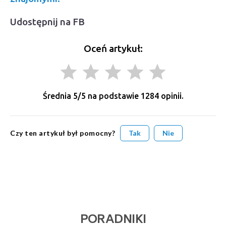
Udostępnij na FB
Oceń artykuł:
grade
grade
grade
grade
grade
Średnia
5
/5 na podstawie
1284
opinii.
Czy ten artykuł był pomocny?
Tak
Nie
PORADNIKI