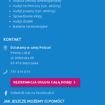
Analiza umowy deweloperskiej
Audyt techniczny (ryn. wtórny)
Audyt prawny (ryn. wtórny)
Sprawdzenie ekipy
Audyt działki
Badanie termowizyjne
KONTAKT
Działamy w całej Polsce!
Pewny Lokal
ul. Wileńska 69
03-416 Warszawa
797 014 014
chevron_right
REZERWACJA USŁUGI CAŁĄ DOBĘ!
Odwiedź nas na Facebooku!
JAK JESZCZE MOŻEMY CI POMÓC?