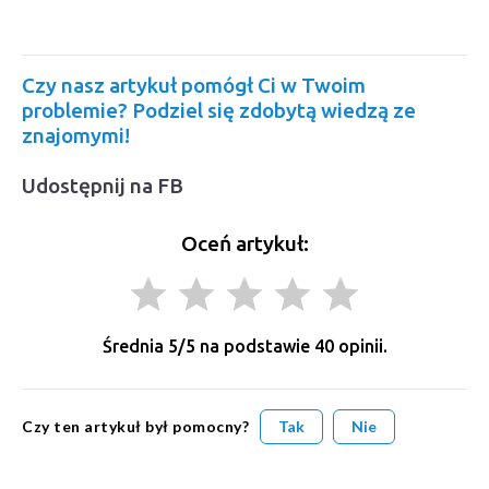
Czy nasz artykuł pomógł Ci w Twoim
problemie? Podziel się zdobytą wiedzą ze
znajomymi!
Udostępnij na FB
Oceń artykuł:
grade
grade
grade
grade
grade
Średnia
5
/5 na podstawie
40
opinii.
Czy ten artykuł był pomocny?
Tak
Nie