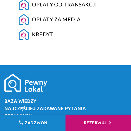
OPŁATY OD TRANSAKCJI
OPŁATY ZA MEDIA
KREDYT
BAZA WIEDZY
NAJCZĘŚCIEJ ZADAWANE PYTANIA
REGULAMIN
call
arrow_forward_ios
ZADZWOŃ
REZERWUJ
O FIRMIE
REKRUTACJA