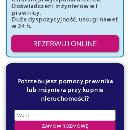
Gwarancja wyłapania usterek.
Doświadczeni inżynierowie i
prawnicy.
Duża dyspozycyjność, usługi nawet
w 24 h.
REZERWUJ ONLINE
Potrzebujesz pomocy prawnika
lub inżyniera przy kupnie
nieruchomości?
ZAMÓW ROZMOWĘ