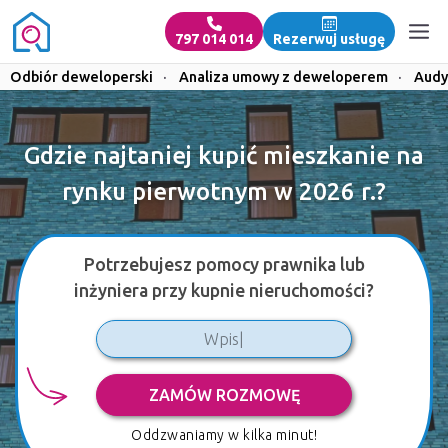
797 014 014
Rezerwuj usługę
Odbiór deweloperski
·
Analiza umowy z deweloperem
·
Audy
Gdzie najtaniej kupić mieszkanie na
rynku pierwotnym w 2026 r.?
Potrzebujesz pomocy prawnika lub
inżyniera przy kupnie nieruchomości?
ZAMÓW ROZMOWĘ
Oddzwaniamy w kilka minut!