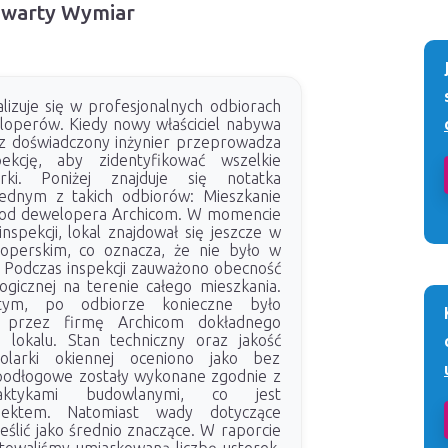
Czwarty Wymiar
lizuje się w profesjonalnych odbiorach
operów. Kiedy nowy właściciel nabywa
z doświadczony inżynier przeprowadza
ekcję, aby zidentyfikować wszelkie
erki. Poniżej znajduje się notatka
ednym z takich odbiorów: Mieszkanie
 od dewelopera Archicom. W momencie
spekcji, lokal znajdował się jeszcze w
loperskim, co oznacza, że nie było w
 Podczas inspekcji zauważono obecność
logicznej na terenie całego mieszkania.
ym, po odbiorze konieczne było
 przez firmę Archicom dokładnego
 lokalu. Stan techniczny oraz jakość
olarki okiennej oceniono jako bez
podłogowe zostały wykonane zgodnie z
raktykami budowlanymi, co jest
ektem. Natomiast wady dotyczące
ślić jako średnio znaczące. W raporcie