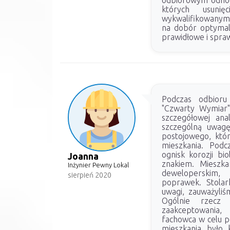
odbiorowym odnot
których usuni
wykwalifikowanym
na dobór optymal
prawidłowe i spra
Podczas odbioru
"Czwarty Wymiar"
szczegółowej ana
szczególną uwagę
postojowego, któr
mieszkania. Podc
ognisk korozji bi
Joanna
znakiem. Mieszka
Inżynier Pewny Lokal
deweloperskim,
sierpień 2020
poprawek. Stolar
uwagi, zauważyliś
Ogólnie rzecz 
zaakceptowania,
fachowca w celu p
mieszkania było k