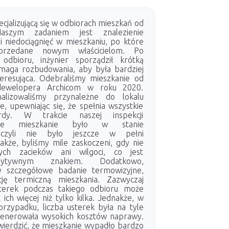
cjalizującą się w odbiorach mieszkań od
aszym zadaniem jest znalezienie
i niedociągnięć w mieszkaniu, po które
przedane nowym właścicielom. Po
odbioru, inżynier sporządził krótką
maga rozbudowania, aby była bardziej
teresująca. Odebraliśmy mieszkanie od
ewelopera Archicom w roku 2020.
alizowaliśmy przynależne do lokalu
, upewniając się, że spełnia wszystkie
ardy. W trakcie naszej inspekcji
 że mieszkanie było w stanie
 czyli nie było jeszcze w pełni
kże, byliśmy mile zaskoczeni, gdy nie
nych zacieków ani wilgoci, co jest
zytywnym znakiem. Dodatkowo,
y szczegółowe badanie termowizyjne,
cję termiczną mieszkania. Zazwyczaj
sterek podczas takiego odbioru może
 ich więcej niż tylko kilka. Jednakże, w
zypadku, liczba usterek była na tyle
 generowała wysokich kosztów naprawy.
erdzić, że mieszkanie wypadło bardzo