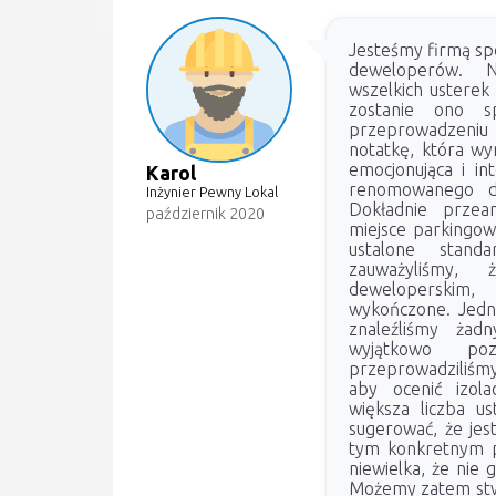
Jesteśmy firmą spe
deweloperów. N
wszelkich usterek 
zostanie ono s
przeprowadzeniu 
notatkę, która wy
emocjonująca i in
Karol
renomowanego d
Inżynier Pewny Lokal
Dokładnie przean
październik 2020
miejsce parkingowe
ustalone stand
zauważyliśmy,
deweloperskim,
wykończone. Jedna
znaleźliśmy żad
wyjątkowo po
przeprowadziliśm
aby ocenić izola
większa liczba u
sugerować, że jest
tym konkretnym pr
niewielka, że nie
Możemy zatem stwi