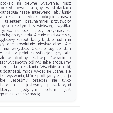
apotkało na pewne wyzwania. Nasz
r odkrył pewne ustępy w stolarkach
otrzebują naszej interwencji, aby lśniły
ta mieszkania. Jednak spokojnie, z naszą
 i talentem, przynajmniej przyzwoity
łby sobie z tym bez większego wysiłku.
tynki... no cóż, należy przyznać, że
rochę do życzenia. Ale nie martwcie się,
jątkowy zespół, który będzie nad nimi
ły one absolutnie nieskazitelne. Ale
e nie wszystko. Okazało się, że stan
 jest w pełni satysfakcjonujący. Ale
 zaledwie drobny detal w porównaniu do
zachwycających odkryć, jakie zrobiliśmy
rzeglądu mieszkania. Wszelkie usterki,
 dostrzegł, mogą wydać się liczne, ale
lko wyzwania, które podbijamy z gracją
bie. Jesteśmy przecież nie tylko
achowcami - jesteśmy prawdziwymi
, których jedynym celem jest
ego mieszkania w magię.