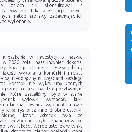
owaliśmy umiarkowaną liczbę usterek,
ęcie zaleca się skonsultować z
 fachowcem. Taka konsultacja pozwoli
nych metod naprawy, zapewniając ich
wne wykonanie.
 mieszkania w inwestycji o nazwie
 w 2020 roku, nasz inżynier dokonał
lizy każdego elementu. Poświęciliśmy
 jakości wykonania komórki i miejsca
e są nieodłącznymi częściami każdego
zas kontroli nie wykryliśmy żadnych
ologicznej, co jest bardzo pozytywnym
nie, które zastaliśmy, było w stanie
 jednak wylewki wymagały kilku
ka okienna również wymagała naszej
my kilka rys oraz inne drobne usterki.
biorąc, liczba usterek była do
 ale niezbędne było zaangażowanie
oprawy jakości. Wśród usterek w tynku
ilka drobnych niedoskonałości, które