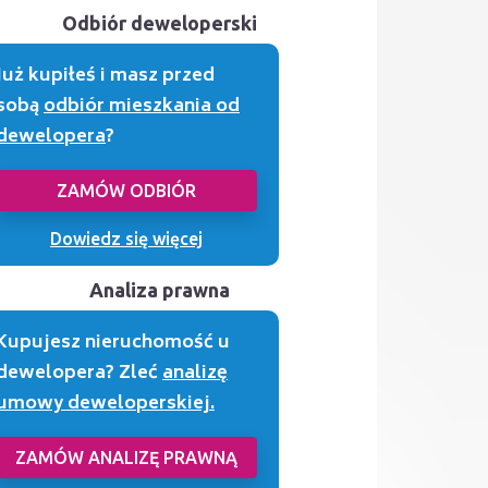
Odbiór deweloperski
Już kupiłeś i masz przed
sobą
odbiór mieszkania od
dewelopera
?
ZAMÓW ODBIÓR
Dowiedz się więcej
Analiza prawna
Kupujesz nieruchomość u
dewelopera? Zleć
analizę
umowy deweloperskiej.
ZAMÓW ANALIZĘ PRAWNĄ