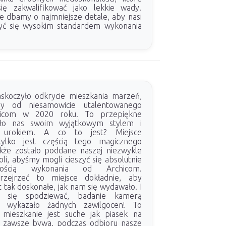
ię zakwalifikować jako lekkie wady.
e dbamy o najmniejsze detale, aby nasi
szyć się wysokim standardem wykonania
skoczyło odkrycie mieszkania marzeń,
my od niesamowicie utalentowanego
hicom w 2020 roku. To przepiękne
ało nas swoim wyjątkowym stylem i
m urokiem. A co to jest? Miejsce
tylko jest częścią tego magicznego
akże zostało poddane naszej niezwykle
oli, abyśmy mogli cieszyć się absolutnie
akością wykonania od Archicom.
rzejrzeć to miejsce dokładnie, aby
st tak doskonałe, jak nam się wydawało. I
 się spodziewać, badanie kamerą
e wykazało żadnych zawilgocen! To
 mieszkanie jest suche jak piasek na
to zawsze bywa, podczas odbioru nasze