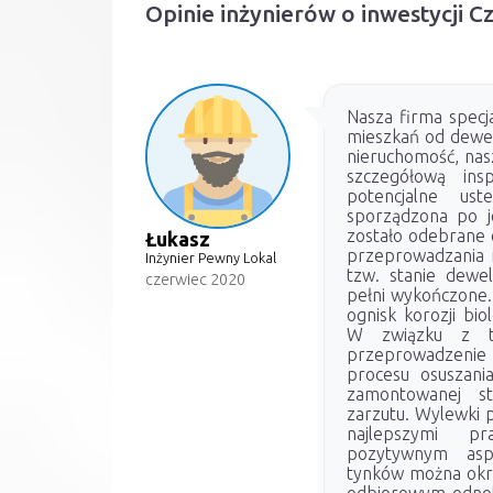
Opinie inżynierów o inwestycji 
Nasza firma specja
mieszkań od dewel
nieruchomość, nas
szczegółową insp
potencjalne ust
sporządzona po j
zostało odebrane
Łukasz
przeprowadzania in
Inżynier Pewny Lokal
tzw. stanie dewe
czerwiec 2020
pełni wykończone.
ognisk korozji bio
W związku z t
przeprowadzenie
procesu osuszania
zamontowanej st
zarzutu. Wylewki 
najlepszymi p
pozytywnym asp
tynków można okre