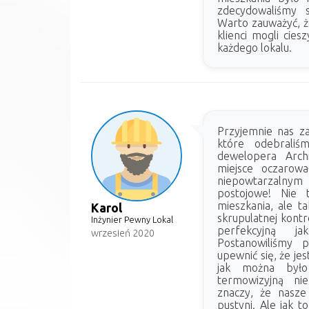
zdecydowaliśmy s
Warto zauważyć, ż
klienci mogli cie
każdego lokalu.
Przyjemnie nas za
które odebraliś
dewelopera Arc
miejsce oczarow
niepowtarzalny
postojowe! Nie 
mieszkania, ale t
Karol
skrupulatnej kontr
Inżynier Pewny Lokal
perfekcyjną j
wrzesień 2020
Postanowiliśmy p
upewnić się, że je
jak można było
termowizyjną ni
znaczy, że nasze
pustyni. Ale jak 