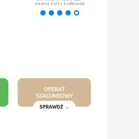
średnia 4.2/5 z 4 odbiorów
OPERAT
SZACUNKOWY
SPRAWDŹ →