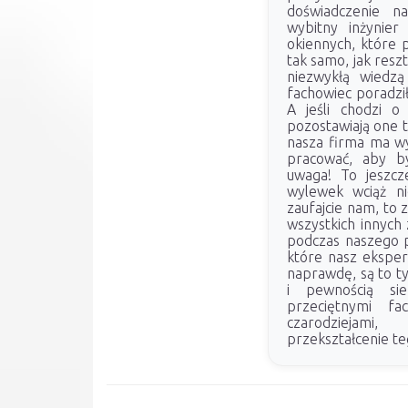
doświadczenie n
wybitny inżynie
okiennych, które p
tak samo, jak resz
niezwykłą wiedzą
fachowiec poradzi
A jeśli chodzi o 
pozostawiają one t
nasza firma ma wy
pracować, aby by
uwaga! To jeszcz
wylewek wciąż nie
zaufajcie nam, to
wszystkich innych 
podczas naszego p
które nasz ekspert
naprawdę, są to ty
i pewnością sie
przeciętnymi f
czarodziejami
przekształcenie t