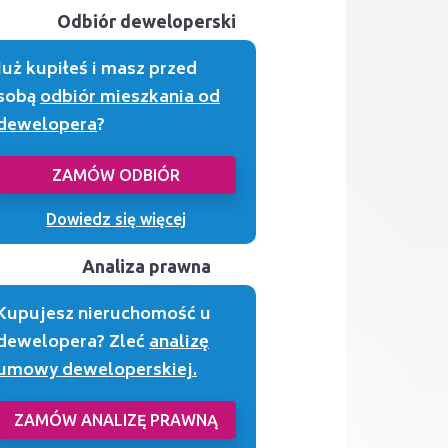
Odbiór deweloperski
Już kupiłeś i masz przed
sobą
odbiór mieszkania od
dewelopera
?
ZAMÓW ODBIÓR
Dowiedz się więcej
Analiza prawna
Kupujesz nieruchomość u
dewelopera? Zleć
analizę
umowy deweloperskiej.
ZAMÓW ANALIZĘ PRAWNĄ