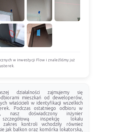
znych w inwestycji Flow i znaleźliśmy już
usterek.
ej działalności zajmujemy się
odbiorami mieszkań od deweloperów,
ych właścicieli w identyfikacji wszelkich
terek. Podczas ostatniego odbioru w
ow, nasz doświadczony inżynier
 szczegółową inspekcję lokalu
 zakres kontroli wchodziły również
kie jak balkon oraz komórka lokatorska,