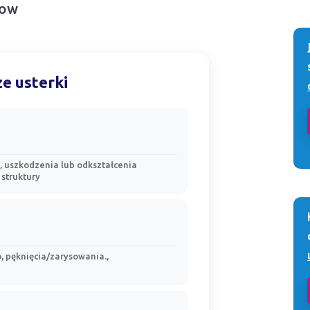
low
e usterki
, uszkodzenia lub odkształcenia
struktury
, pęknięcia/zarysowania.,