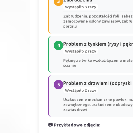
3
Wystąpiło 3 razy
Zabrudzenia, pozostałości folii zabez
zamocowane osłony zawiasów, zabrud
portalu
Problem z tynkiem (rysy i pękn
4
Wystąpiło 2 razy
Pęknięcie tynku wzdłuż łączenia mater
ścianie
Problem z drzwiami (odpryski 
5
Wystąpiło 2 razy
Uszkodzenie mechaniczne powłoki ma
zewnętrznego, uszkodzenie obudowy s
zawias drzwi
📷 Przykładowe zdjęcia: