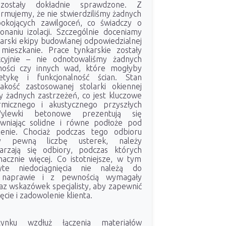
zostały dokładnie sprawdzone. Z
rmujemy, że nie stwierdziliśmy żadnych
pokojących zawilgoceń, co świadczy o
aniu izolacji. Szczególnie doceniamy
arski ekipy budowlanej odpowiedzialnej
mieszkanie. Prace tynkarskie zostały
cyjnie – nie odnotowaliśmy żadnych
ności czy innych wad, które mogłyby
tykę i funkcjonalność ścian. Stan
akość zastosowanej stolarki okiennej
y żadnych zastrzeżeń, co jest kluczowe
micznego i akustycznego przyszłych
ylewki betonowe prezentują się
ewniając solidne i równe podłoże pod
enie. Chociaż podczas tego odbioru
śmy pewną liczbę usterek, należy
arzają się odbiory, podczas których
cznie więcej. Co istotniejsze, w tym
te niedociągnięcia nie należą do
 naprawie i z pewnością wymagały
az wskazówek specjalisty, aby zapewnić
ęcie i zadowolenie klienta.
tynku wzdłuż łączenia materiałów