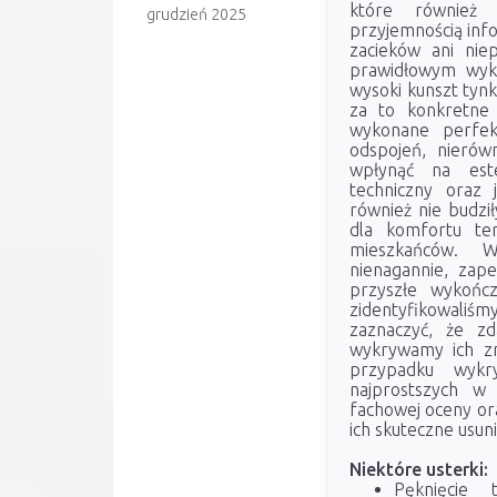
które również 
grudzień 2025
przyjemnością info
zacieków ani nie
prawidłowym wykon
wysoki kunszt tynk
za to konkretne 
wykonane perfek
odspojeń, nierów
wpłynąć na este
techniczny oraz j
również nie budził
dla komfortu ter
mieszkańców. W
nienagannie, zap
przyszłe wykończ
zidentyfikowali
zaznaczyć, że zd
wykrywamy ich zna
przypadku wykry
najprostszych w
fachowej oceny or
ich skuteczne usuni
Niektóre usterki:
Pęknięcie 