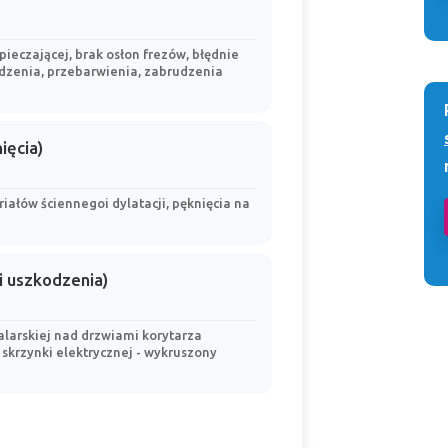
pieczającej, brak osłon frezów, błędnie
zenia, przebarwienia, zabrudzenia
ięcia)
iałów ściennegoi dylatacji, pęknięcia na
i uszkodzenia)
larskiej nad drzwiami korytarza
krzynki elektrycznej - wykruszony