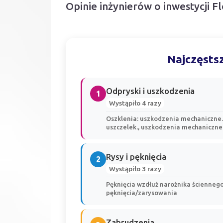
Opinie inżynierów o inwestycji F
Najczęstsz
Odpryski i uszkodzenia
1
Wystąpiło 4 razy
Oszklenia: uszkodzenia mechaniczne.
uszczelek., uszkodzenia mechaniczne 
Rysy i pęknięcia
2
Wystąpiło 3 razy
Pęknięcia wzdłuż narożnika ściennego
pęknięcia/zarysowania
Zabrudzenia