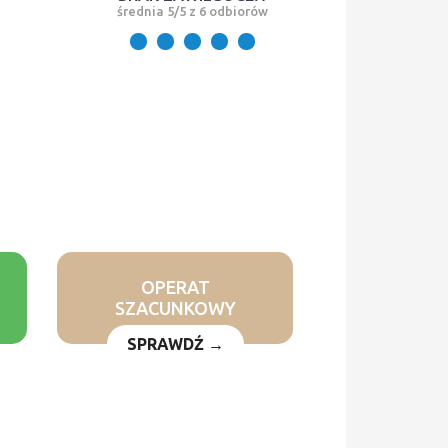
średnia 5/5 z 6 odbiorów
OPERAT
SZACUNKOWY
SPRAWDŹ →