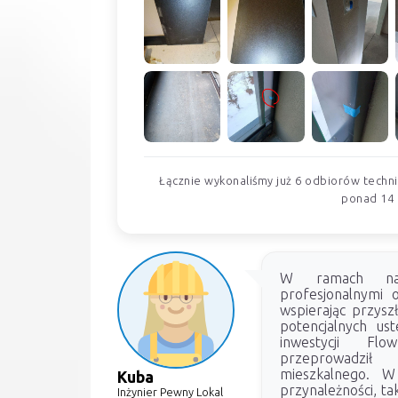
Łącznie wykonaliśmy już 6 odbiorów technic
ponad 14 
W ramach nasz
profesjonalnymi 
wspierając przyszł
potencjalnych us
inwestycji Fl
przeprowadził
mieszkalnego. W
Kuba
przynależności, ta
Inżynier Pewny Lokal