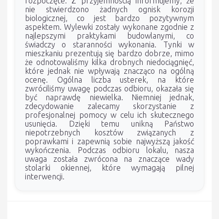
rozpoczęte. Z przyjemnością informujemy, że
nie stwierdzono żadnych ognisk korozji
biologicznej, co jest bardzo pozytywnym
aspektem. Wylewki zostały wykonane zgodnie z
najlepszymi praktykami budowlanymi, co
świadczy o staranności wykonania. Tynki w
mieszkaniu prezentują się bardzo dobrze, mimo
że odnotowaliśmy kilka drobnych niedociągnięć,
które jednak nie wpływają znacząco na ogólną
ocenę. Ogólna liczba usterek, na które
zwróciliśmy uwagę podczas odbioru, okazała się
być naprawdę niewielka. Niemniej jednak,
zdecydowanie zalecamy skorzystanie z
profesjonalnej pomocy w celu ich skutecznego
usunięcia. Dzięki temu unikną Państwo
niepotrzebnych kosztów związanych z
poprawkami i zapewnią sobie najwyższą jakość
wykończenia. Podczas odbioru lokalu, nasza
uwaga została zwrócona na znaczące wady
stolarki okiennej, które wymagają pilnej
interwencji.