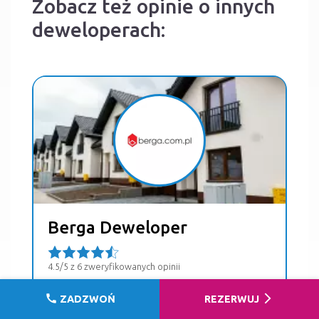
Zobacz też opinie o innych
deweloperach:
Berga Deweloper
4.5/5 z 6 zweryfikowanych opinii
call
arrow_forward_ios
ZADZWOŃ
REZERWUJ
DOWIEDZ SIĘ WIĘCEJ