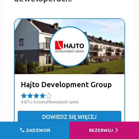
Hajto Development Group
4.0/5 z 6 zweryfikowanych opinii
DOWIEDZ SIĘ WIĘCEJ
call
arrow_forward_ios
ZADZWOŃ
REZERWUJ