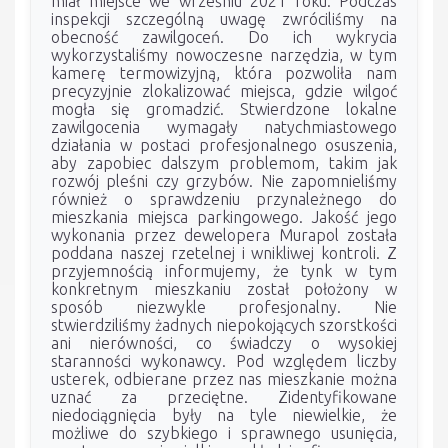
miał miejsce we wrześniu 2021 roku. Podczas
inspekcji szczególną uwagę zwróciliśmy na
obecność zawilgoceń. Do ich wykrycia
wykorzystaliśmy nowoczesne narzędzia, w tym
kamerę termowizyjną, która pozwoliła nam
precyzyjnie zlokalizować miejsca, gdzie wilgoć
mogła się gromadzić. Stwierdzone lokalne
zawilgocenia wymagały natychmiastowego
działania w postaci profesjonalnego osuszenia,
aby zapobiec dalszym problemom, takim jak
rozwój pleśni czy grzybów. Nie zapomnieliśmy
również o sprawdzeniu przynależnego do
mieszkania miejsca parkingowego. Jakość jego
wykonania przez dewelopera Murapol została
poddana naszej rzetelnej i wnikliwej kontroli. Z
przyjemnością informujemy, że tynk w tym
konkretnym mieszkaniu został położony w
sposób niezwykle profesjonalny. Nie
stwierdziliśmy żadnych niepokojących szorstkości
ani nierówności, co świadczy o wysokiej
staranności wykonawcy. Pod względem liczby
usterek, odbierane przez nas mieszkanie można
uznać za przeciętne. Zidentyfikowane
niedociągnięcia były na tyle niewielkie, że
możliwe do szybkiego i sprawnego usunięcia,