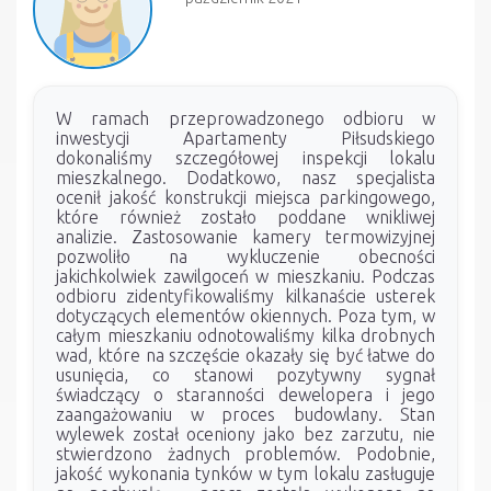
W ramach przeprowadzonego odbioru w
inwestycji Apartamenty Piłsudskiego
dokonaliśmy szczegółowej inspekcji lokalu
mieszkalnego. Dodatkowo, nasz specjalista
ocenił jakość konstrukcji miejsca parkingowego,
które również zostało poddane wnikliwej
analizie. Zastosowanie kamery termowizyjnej
pozwoliło na wykluczenie obecności
jakichkolwiek zawilgoceń w mieszkaniu. Podczas
odbioru zidentyfikowaliśmy kilkanaście usterek
dotyczących elementów okiennych. Poza tym, w
całym mieszkaniu odnotowaliśmy kilka drobnych
wad, które na szczęście okazały się być łatwe do
usunięcia, co stanowi pozytywny sygnał
świadczący o staranności dewelopera i jego
zaangażowaniu w proces budowlany. Stan
wylewek został oceniony jako bez zarzutu, nie
stwierdzono żadnych problemów. Podobnie,
jakość wykonania tynków w tym lokalu zasługuje