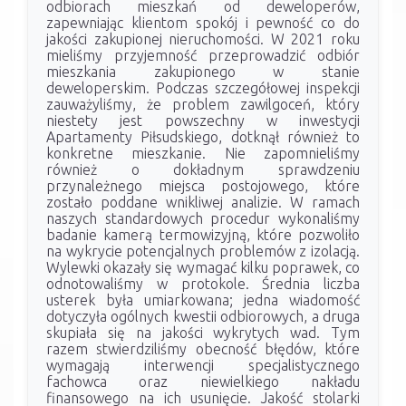
odbiorach mieszkań od deweloperów,
zapewniając klientom spokój i pewność co do
jakości zakupionej nieruchomości. W 2021 roku
mieliśmy przyjemność przeprowadzić odbiór
mieszkania zakupionego w stanie
deweloperskim. Podczas szczegółowej inspekcji
zauważyliśmy, że problem zawilgoceń, który
niestety jest powszechny w inwestycji
Apartamenty Piłsudskiego, dotknął również to
konkretne mieszkanie. Nie zapomnieliśmy
również o dokładnym sprawdzeniu
przynależnego miejsca postojowego, które
zostało poddane wnikliwej analizie. W ramach
naszych standardowych procedur wykonaliśmy
badanie kamerą termowizyjną, które pozwoliło
na wykrycie potencjalnych problemów z izolacją.
Wylewki okazały się wymagać kilku poprawek, co
odnotowaliśmy w protokole. Średnia liczba
usterek była umiarkowana; jedna wiadomość
dotyczyła ogólnych kwestii odbiorowych, a druga
skupiała się na jakości wykrytych wad. Tym
razem stwierdziliśmy obecność błędów, które
wymagają interwencji specjalistycznego
fachowca oraz niewielkiego nakładu
finansowego na ich usunięcie. Jakość stolarki