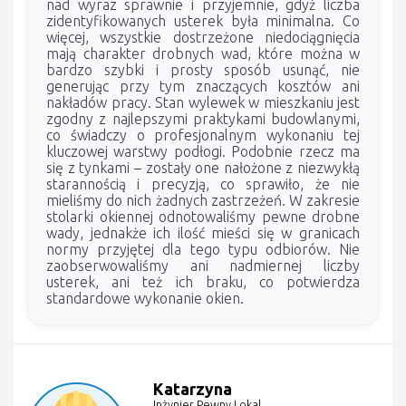
nad wyraz sprawnie i przyjemnie, gdyż liczba
zidentyfikowanych usterek była minimalna. Co
więcej, wszystkie dostrzeżone niedociągnięcia
mają charakter drobnych wad, które można w
bardzo szybki i prosty sposób usunąć, nie
generując przy tym znaczących kosztów ani
nakładów pracy. Stan wylewek w mieszkaniu jest
zgodny z najlepszymi praktykami budowlanymi,
co świadczy o profesjonalnym wykonaniu tej
kluczowej warstwy podłogi. Podobnie rzecz ma
się z tynkami – zostały one nałożone z niezwykłą
starannością i precyzją, co sprawiło, że nie
mieliśmy do nich żadnych zastrzeżeń. W zakresie
stolarki okiennej odnotowaliśmy pewne drobne
wady, jednakże ich ilość mieści się w granicach
normy przyjętej dla tego typu odbiorów. Nie
zaobserwowaliśmy ani nadmiernej liczby
usterek, ani też ich braku, co potwierdza
standardowe wykonanie okien.
Katarzyna
Inżynier Pewny Lokal