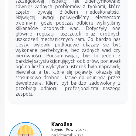
szczegółowej inspekcji nie zidentyfikowano
również żadnych problemów z tynkami, które
często bywają źródłem niedoskonałości.
Najwięcej uwagi poświęciliśmy elementom
okiennym, gdzie podczas odbioru wykryliśmy
kilkanaście drobnych wad. Dotyczyły one
głównie regulacji, uszczelek oraz drobnych
uszkodzeń mechanicznych ram. Co bardzo nas
cieszy, wylewki podłogowe okazały się być
wykonane perfekcyjnie, bez żadnych wad czy
nierówności. Podsumowując, był to jeden z
bardziej satysfakcjonujących odbiorów, ponieważ
ogólna liczba wykrytych usterek była naprawdę
niewielka, a te, które się pojawiły, okazały się
stosunkowo drobne i łatwe do usunięcia przez
dewelopera. Klient był bardzo zadowolony z
przebiegu odbioru i profesjonalizmu naszego
zespołu.
Karolina
Inżynier Pewny Lokal
październik 2021