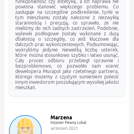
funkcjonalność czy estetykę, a ich naprawa nie
powinna stanowić większego problemu. Co
zasługuje na szczególne podkreślenie, tynki w
tym mieszkaniu zostały nałożone z niezwykłą
starannością i precyzją, co sprawiło, że nie
mieliśmy do nich żadnych zastrzeżeń. Podobnie,
wylewki podłogowe zostały wykonane z dużą
dbałością o szczegóły, co jest kluczowe dla
dalszych prac wykończeniowych. Podsumowując,
wykryliśmy jedynie niewielką liczbę usterek,
które można stosunkowo szybko i łatwo usunąć.
Cały proces odbioru przebiegł sprawnie i
bezproblemowo, co pozwoliło nam ocenić
dewelopera Murapol jako rzetelnego partnera,
którego możemy z czystym sumieniem polecić
innym inwestorom poszukującym wysokiej jakości
mieszkań.
Marzena
Inżynier Pewny Lokal
wrzesień 2021