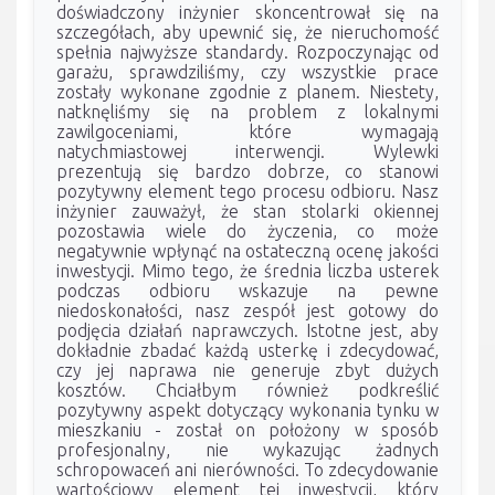
doświadczony inżynier skoncentrował się na
szczegółach, aby upewnić się, że nieruchomość
spełnia najwyższe standardy. Rozpoczynając od
garażu, sprawdziliśmy, czy wszystkie prace
zostały wykonane zgodnie z planem. Niestety,
natknęliśmy się na problem z lokalnymi
zawilgoceniami, które wymagają
natychmiastowej interwencji. Wylewki
prezentują się bardzo dobrze, co stanowi
pozytywny element tego procesu odbioru. Nasz
inżynier zauważył, że stan stolarki okiennej
pozostawia wiele do życzenia, co może
negatywnie wpłynąć na ostateczną ocenę jakości
inwestycji. Mimo tego, że średnia liczba usterek
podczas odbioru wskazuje na pewne
niedoskonałości, nasz zespół jest gotowy do
podjęcia działań naprawczych. Istotne jest, aby
dokładnie zbadać każdą usterkę i zdecydować,
czy jej naprawa nie generuje zbyt dużych
kosztów. Chciałbym również podkreślić
pozytywny aspekt dotyczący wykonania tynku w
mieszkaniu - został on położony w sposób
profesjonalny, nie wykazując żadnych
schropowaceń ani nierówności. To zdecydowanie
wartościowy element tej inwestycji, który