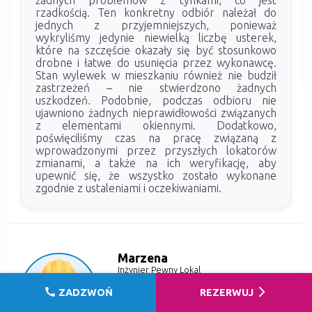
rzadkością. Ten konkretny odbiór należał do
jednych z przyjemniejszych, ponieważ
wykryliśmy jedynie niewielką liczbę usterek,
które na szczęście okazały się być stosunkowo
drobne i łatwe do usunięcia przez wykonawcę.
Stan wylewek w mieszkaniu również nie budził
zastrzeżeń – nie stwierdzono żadnych
uszkodzeń. Podobnie, podczas odbioru nie
ujawniono żadnych nieprawidłowości związanych
z elementami okiennymi. Dodatkowo,
poświęciliśmy czas na pracę związaną z
wprowadzonymi przez przyszłych lokatorów
zmianami, a także na ich weryfikację, aby
upewnić się, że wszystko zostało wykonane
zgodnie z ustaleniami i oczekiwaniami.
Marzena
Inżynier Pewny Lokal
listopad 2021
call
arrow_forward_ios
ZADZWOŃ
REZERWUJ