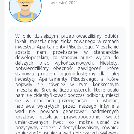
wrzesień 2021
W dniu dzisiejszym przeprowadziliśmy odbiór
lokalu mieszkalnego zlokalizowanego w ramach
inwestycji Apartamenty Piłsudskiego. Mieszkanie
zostało nam przekazane w standardzie
deweloperskim, co stanowi punkt wyjścia do
dalszych prac wykończeniowych. Niestety,
potwierdziliśmy obecność zawilgoceń, które
stanowią problem ogólnodostępny dla całej
inwestycji Apartamenty Piłsudskiego, a które
pojawiły się również w tym konkretnym
mieszkaniu. Średnia liczba usterek, które udało
nam się zidentyfikować podczas odbioru, mieści
się w granicach przeciętności. Co istotne,
naprawa wykrytych przez naszego inżyniera
wad nie powinna generować nadmiernych
kosztów, oscylując prawdopodobnie wokół
umiarkowanych kwot, co można uznać za
pozytywny aspekt. Zidentyfikowaliśmy również
konieczność usunięcia wad dotyczących wylewek