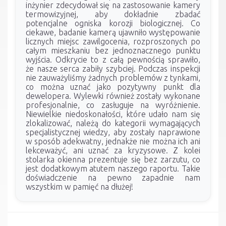
inżynier zdecydował się na zastosowanie kamery
termowizyjnej, aby dokładnie zbadać
potencjalne ogniska korozji biologicznej. Co
ciekawe, badanie kamerą ujawniło występowanie
licznych miejsc zawilgocenia, rozproszonych po
całym mieszkaniu bez jednoznacznego punktu
wyjścia. Odkrycie to z całą pewnością sprawiło,
że nasze serca zabiły szybciej. Podczas inspekcji
nie zauważyliśmy żadnych problemów z tynkami,
co można uznać jako pozytywny punkt dla
dewelopera. Wylewki również zostały wykonane
profesjonalnie, co zasługuje na wyróżnienie.
Niewielkie niedoskonałości, które udało nam się
zlokalizować, należą do kategorii wymagających
specjalistycznej wiedzy, aby zostały naprawione
w sposób adekwatny, jednakże nie można ich ani
lekceważyć, ani uznać za kryzysowe. Z kolei
stolarka okienna prezentuje się bez zarzutu, co
jest dodatkowym atutem naszego raportu. Takie
doświadczenie na pewno zapadnie nam
wszystkim w pamięć na dłużej!