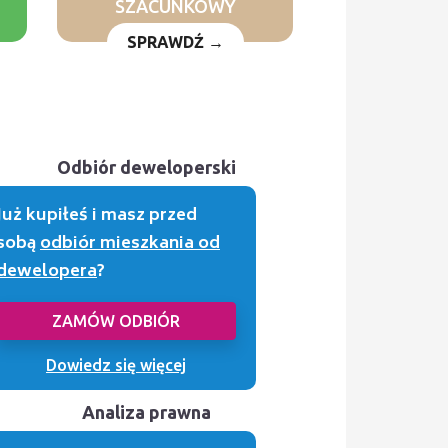
SZACUNKOWY
SPRAWDŹ →
Odbiór deweloperski
Już kupiłeś i masz przed
sobą
odbiór mieszkania od
dewelopera
?
ZAMÓW ODBIÓR
Dowiedz się więcej
Analiza prawna