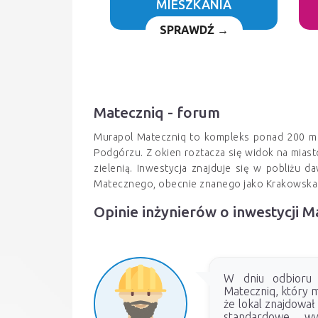
MIESZKANIA
SPRAWDŹ →
Mateczniq - forum
Murapol Mateczniq to kompleks ponad 200 mi
Podgórzu. Z okien roztacza się widok na mias
zielenią. Inwestycja znajduje się w pobliż
Matecznego, obecnie znanego jako Krakowska P
Opinie inżynierów o inwestycji M
W dniu odbioru m
Mateczniq, który m
że lokal znajdował
standardowe wy