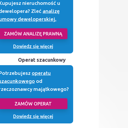
Kupujesz nieruchomość u
dewelopera? Zleć
analizę
umowy deweloperskiej.
ZAMÓW ANALIZĘ PRAWNĄ
Dowiedz się więcej
Operat szacunkowy
Potrzebujesz
operatu
szacunkowego
od
rzeczoznawcy majątkowego?
ZAMÓW OPERAT
Dowiedz się więcej