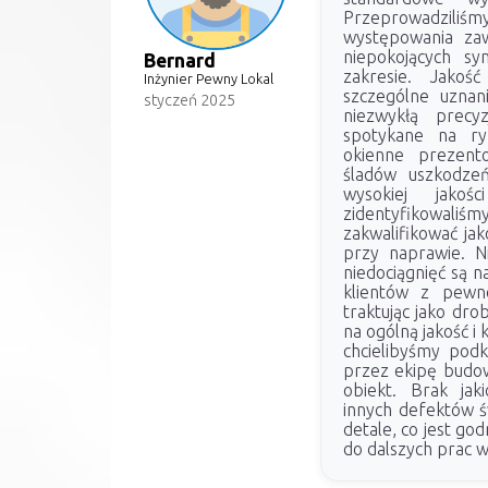
Przeprowadziliś
występowania zaw
niepokojących s
Bernard
zakresie. Jakoś
Inżynier Pewny Lokal
szczególne uznan
styczeń 2025
niezwykłą precy
spotykane na r
okienne prezent
śladów uszkodzeń
wysokiej jakoś
zidentyfikowaliśmy
zakwalifikować ja
przy naprawie. Ni
niedociągnięć są n
klientów z pewno
traktując jako dro
na ogólną jakość i
chcielibyśmy podk
przez ekipę budow
obiekt. Brak jak
innych defektów św
detale, co jest go
do dalszych prac 