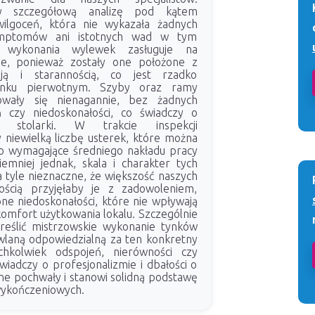
my szczegółową analizę pod kątem
ilgoceń, która nie wykazała żadnych
ymptomów ani istotnych wad w tym
ć wykonania wylewek zasługuje na
ie, ponieważ zostały one położone z
zją i starannością, co jest rzadko
ynku pierwotnym. Szyby oraz ramy
owały się nienagannie, bez żadnych
 czy niedoskonałości, co świadczy o
ci stolarki. W trakcie inspekcji
 niewielką liczbę usterek, które można
ko wymagające średniego nakładu pracy
emniej jednak, skala i charakter tych
a tyle nieznaczne, że większość naszych
ścią przyjęłaby je z zadowoleniem,
bne niedoskonałości, które nie wpływają
 komfort użytkowania lokalu. Szczególnie
reślić mistrzowskie wykonanie tynków
laną odpowiedzialną za ten konkretny
ichkolwiek odspojeń, nierówności czy
iadczy o profesjonalizmie i dbałości o
dne pochwały i stanowi solidną podstawę
wykończeniowych.