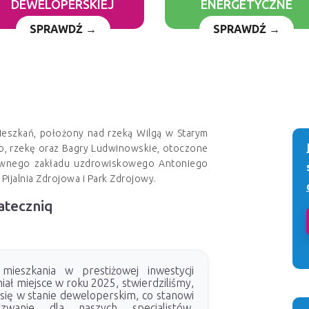
DEWELOPERSKIEJ
ENERGETYCZNE
SPRAWDŹ →
SPRAWDŹ →
eszkań, położony nad rzeką Wilgą w Starym
to, rzekę oraz Bagry Ludwinowskie, otoczone
u dawnego zakładu uzdrowiskowego Antoniego
ijalnia Zdrojowa i Park Zdrojowy.
ateczniq
ieszkania w prestiżowej inwestycji
iał miejsce w roku 2025, stwierdziliśmy,
 się w stanie deweloperskim, co stanowi
zwanie dla naszych specjalistów.