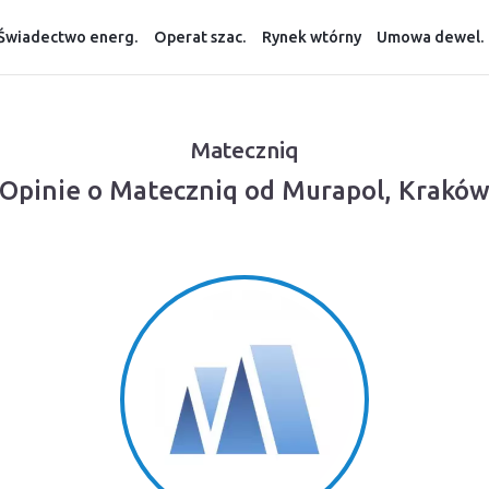
Świadectwo energ.
Operat szac.
Rynek wtórny
Umowa dewel.
Mateczniq
Opinie o Mateczniq od Murapol, Krakó