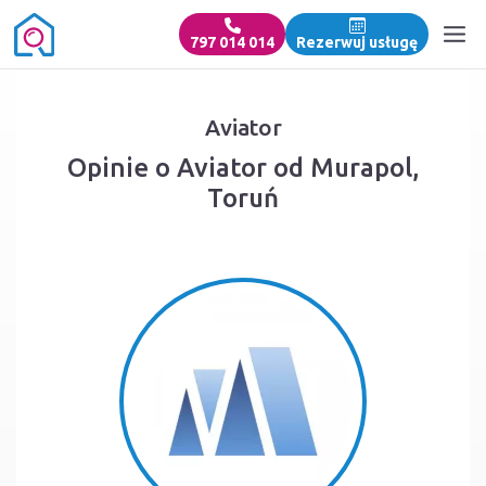
797 014 014
Rezerwuj usługę
Aviator
Opinie o Aviator od Murapol,
Toruń