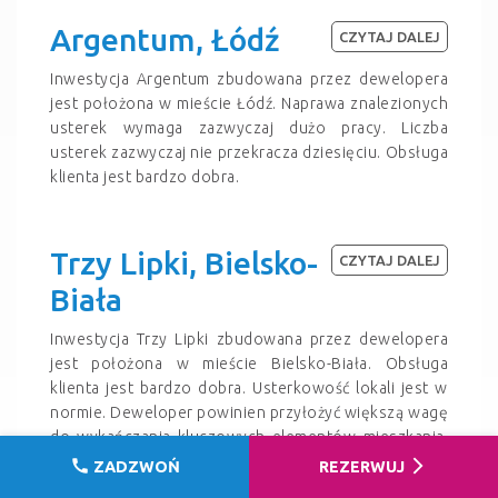
Argentum, Łódź
CZYTAJ DALEJ
Inwestycja Argentum zbudowana przez dewelopera
jest położona w mieście Łódź. Naprawa znalezionych
usterek wymaga zazwyczaj dużo pracy. Liczba
usterek zazwyczaj nie przekracza dziesięciu. Obsługa
klienta jest bardzo dobra.
Trzy Lipki, Bielsko-
CZYTAJ DALEJ
Biała
Inwestycja Trzy Lipki zbudowana przez dewelopera
jest położona w mieście Bielsko-Biała. Obsługa
klienta jest bardzo dobra. Usterkowość lokali jest w
normie. Deweloper powinien przyłożyć większą wagę
do wykańczania kluczowych elementów mieszkania.
Zdarzają się skomplikowane i trudne do usunięcia
call
arrow_forward_ios
ZADZWOŃ
REZERWUJ
usterki.