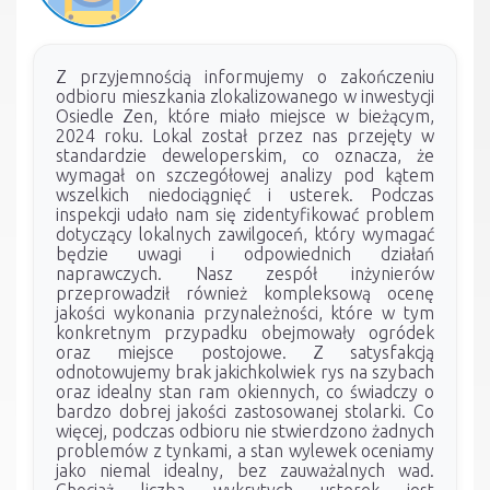
Z przyjemnością informujemy o zakończeniu
odbioru mieszkania zlokalizowanego w inwestycji
Osiedle Zen, które miało miejsce w bieżącym,
2024 roku. Lokal został przez nas przejęty w
standardzie deweloperskim, co oznacza, że
wymagał on szczegółowej analizy pod kątem
wszelkich niedociągnięć i usterek. Podczas
inspekcji udało nam się zidentyfikować problem
dotyczący lokalnych zawilgoceń, który wymagać
będzie uwagi i odpowiednich działań
naprawczych. Nasz zespół inżynierów
przeprowadził również kompleksową ocenę
jakości wykonania przynależności, które w tym
konkretnym przypadku obejmowały ogródek
oraz miejsce postojowe. Z satysfakcją
odnotowujemy brak jakichkolwiek rys na szybach
oraz idealny stan ram okiennych, co świadczy o
bardzo dobrej jakości zastosowanej stolarki. Co
więcej, podczas odbioru nie stwierdzono żadnych
problemów z tynkami, a stan wylewek oceniamy
jako niemal idealny, bez zauważalnych wad.
Chociaż liczba wykrytych usterek jest