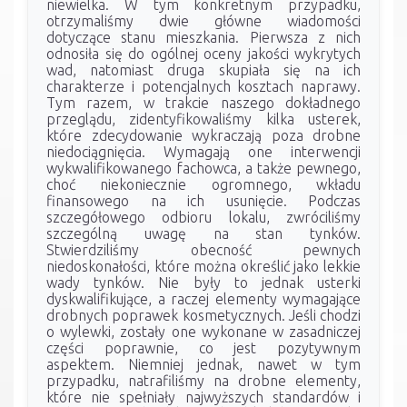
niewielka. W tym konkretnym przypadku,
otrzymaliśmy dwie główne wiadomości
dotyczące stanu mieszkania. Pierwsza z nich
odnosiła się do ogólnej oceny jakości wykrytych
wad, natomiast druga skupiała się na ich
charakterze i potencjalnych kosztach naprawy.
Tym razem, w trakcie naszego dokładnego
przeglądu, zidentyfikowaliśmy kilka usterek,
które zdecydowanie wykraczają poza drobne
niedociągnięcia. Wymagają one interwencji
wykwalifikowanego fachowca, a także pewnego,
choć niekoniecznie ogromnego, wkładu
finansowego na ich usunięcie. Podczas
szczegółowego odbioru lokalu, zwróciliśmy
szczególną uwagę na stan tynków.
Stwierdziliśmy obecność pewnych
niedoskonałości, które można określić jako lekkie
wady tynków. Nie były to jednak usterki
dyskwalifikujące, a raczej elementy wymagające
drobnych poprawek kosmetycznych. Jeśli chodzi
o wylewki, zostały one wykonane w zasadniczej
części poprawnie, co jest pozytywnym
aspektem. Niemniej jednak, nawet w tym
przypadku, natrafiliśmy na drobne elementy,
które nie spełniały najwyższych standardów i