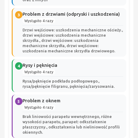
Problem z drzwiami (odpryski i uszkodzenia)
3
Wystąpiło 4 razy
Drzwi wejściowe: uszkodzenia mechaniczne ościeży.,
drzwi wejściowe: uszkodzenia mechaniczne
skrzydła., drzwi wejściowe: uszkodzenia
mechaniczne skrzydła, drzwi wejściowe:
uszkodzenia mechaniczne skrzydła drzwiowego.
Rysy i pęknięcia
4
Wystąpiło 4 razy
Rysa/pęknięcie podkładu podłogowego.,
rysa/pęknięcie filigranu, pęknięcia/zarysowania.
Problem z oknem
5
Wystąpiło 4 razy
Brak liniowości parapetu wewnętrznego, różne
wysokości parapetu, parapet: odkształcenie
płaszczyzny., odkształcenia lub nieliniowość profili
okiennych.