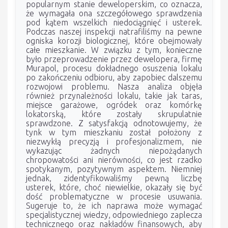
popularnym stanie deweloperskim, co oznacza,
że wymagała ona szczegółowego sprawdzenia
pod kątem wszelkich niedociągnięć i usterek.
Podczas naszej inspekcji natrafiliśmy na pewne
ogniska korozji biologicznej, które obejmowały
całe mieszkanie. W związku z tym, konieczne
było przeprowadzenie przez dewelopera, firmę
Murapol, procesu dokładnego osuszenia lokalu
po zakończeniu odbioru, aby zapobiec dalszemu
rozwojowi problemu. Nasza analiza objęła
również przynależności lokalu, takie jak taras,
miejsce garażowe, ogródek oraz komórkę
lokatorską, które zostały skrupulatnie
sprawdzone. Z satysfakcją odnotowujemy, że
tynk w tym mieszkaniu został położony z
niezwykłą precyzją i profesjonalizmem, nie
wykazując żadnych niepożądanych
chropowatości ani nierówności, co jest rzadko
spotykanym, pozytywnym aspektem. Niemniej
jednak, zidentyfikowaliśmy pewną liczbę
usterek, które, choć niewielkie, okazały się być
dość problematyczne w procesie usuwania.
Sugeruje to, że ich naprawa może wymagać
specjalistycznej wiedzy, odpowiedniego zaplecza
technicznego oraz nakładów finansowych, aby