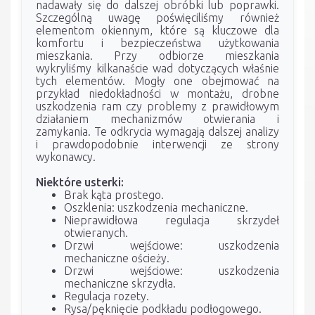
nadawały się do dalszej obróbki lub poprawki.
Szczególną uwagę poświęciliśmy również
elementom okiennym, które są kluczowe dla
komfortu i bezpieczeństwa użytkowania
mieszkania. Przy odbiorze mieszkania
wykryliśmy kilkanaście wad dotyczących właśnie
tych elementów. Mogły one obejmować na
przykład niedokładności w montażu, drobne
uszkodzenia ram czy problemy z prawidłowym
działaniem mechanizmów otwierania i
zamykania. Te odkrycia wymagają dalszej analizy
i prawdopodobnie interwencji ze strony
wykonawcy.
Niektóre usterki:
Brak kąta prostego.
Oszklenia: uszkodzenia mechaniczne.
Nieprawidłowa regulacja skrzydeł
otwieranych.
Drzwi wejściowe: uszkodzenia
mechaniczne ościeży.
Drzwi wejściowe: uszkodzenia
mechaniczne skrzydła.
Regulacja rozety.
Rysa/pęknięcie podkładu podłogowego.