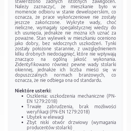
stwierdzono żadnych istotnych zawilgoceń.
Należy zaznaczyć, że mieszkanie było w
momencie odbioru w stanie deweloperskim, co
oznacza, że prace wykończeniowe nie zostały
jeszcze zakończone. Wykryte wady, choć
nieliczne, wymagały specjalistycznej wiedzy do
ich usunięcia, jednakże nie można ich uznać za
poważne. Stan wylewek w mieszkaniu oceniono
jako dobry, bez widocznych uszkodzeń. Tynki
zostały położone starannie, z uwzględnieniem
kilku drobnych niedociągnięć, które nie wpływają
znacząco na ogólną jakość wykonania.
Zidentyfikowano również pewne wady stolarki
okiennej, jednakże ich liczba mieści się w
dopuszczalnych normach branżowych, co
oznacza, że nie odbiega ona od standardu.
Niektóre usterki:
Oszklenia: uszkodzenia mechaniczne (PN-
EN 1279:2018)
Trwałe zabrudzenia, brak możliwości
weryfikacji (PN-EN 1279:2018)
Ubytek w elewacji
Zbyt niski otwór drzwiowy (wymagania
producentów stolarki)