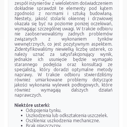
zespół inżynierów z wieloletnim doświadczeniem
dokładnie sprawdził te elementy pod kątem
zgodności z normami i sztuką budowlaną.
Niestety, jakość stolarki okiennej i drzwiowej
okazała się być na poziomie poniżej oczekiwań,
wymagając szczególnej uwagi. W trakcie odbioru
nie zaobserwowaliśmy żadnych problemów
związanych z wykonaniem tynków
wewnętrznych, co jest pozytywnym aspektem.
Zidentyfikowaliśmy niewielką liczbę usterek, co
należy uznać za satysfakcjonujący wynik,
jednakże ich usunięcie będzie wymagało
starannego podejścia oraz konsultacji ze
specjalistą, który doradzi optymalne metody
naprawy. W trakcie odbioru stwierdziliśmy
również umiarkowane problemy dotyczące
jakości wykonania wylewek podłogowych, które
również wymagają dalszych działań
naprawczych.
Niektóre usterki:
Odspojenia tynku.
Uszkodzenia lub odkształcenia uszczelek.
Oszklenia: uszkodzenia mechaniczne.
Brak płaszczyzny.