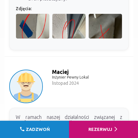
Zdjęcia:
Maciej
Inżynier Pewny Lokal
listopad 2024
W ramach naszej działalności związanej z
profesjonalnymi odbiorami mieszkań,
przeprowadziliśmy inspekcję lokalu w inwestycji
call
arrow_forward_ios
ZADZWOŃ
REZERWUJ
Osiedle Zen, która miała miejsce w bieżącym