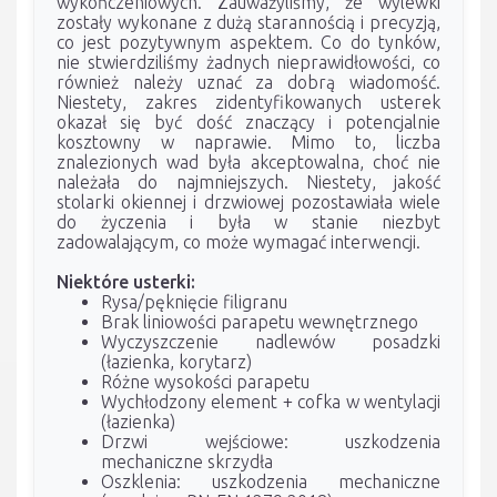
wykończeniowych. Zauważyliśmy, że wylewki
zostały wykonane z dużą starannością i precyzją,
co jest pozytywnym aspektem. Co do tynków,
nie stwierdziliśmy żadnych nieprawidłowości, co
również należy uznać za dobrą wiadomość.
Niestety, zakres zidentyfikowanych usterek
okazał się być dość znaczący i potencjalnie
kosztowny w naprawie. Mimo to, liczba
znalezionych wad była akceptowalna, choć nie
należała do najmniejszych. Niestety, jakość
stolarki okiennej i drzwiowej pozostawiała wiele
do życzenia i była w stanie niezbyt
zadowalającym, co może wymagać interwencji.
Niektóre usterki:
Rysa/pęknięcie filigranu
Brak liniowości parapetu wewnętrznego
Wyczyszczenie nadlewów posadzki
(łazienka, korytarz)
Różne wysokości parapetu
Wychłodzony element + cofka w wentylacji
(łazienka)
Drzwi wejściowe: uszkodzenia
mechaniczne skrzydła
Oszklenia: uszkodzenia mechaniczne