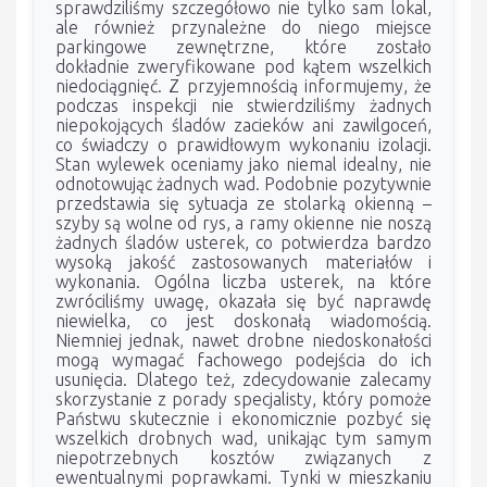
sprawdziliśmy szczegółowo nie tylko sam lokal,
ale również przynależne do niego miejsce
parkingowe zewnętrzne, które zostało
dokładnie zweryfikowane pod kątem wszelkich
niedociągnięć. Z przyjemnością informujemy, że
podczas inspekcji nie stwierdziliśmy żadnych
niepokojących śladów zacieków ani zawilgoceń,
co świadczy o prawidłowym wykonaniu izolacji.
Stan wylewek oceniamy jako niemal idealny, nie
odnotowując żadnych wad. Podobnie pozytywnie
przedstawia się sytuacja ze stolarką okienną –
szyby są wolne od rys, a ramy okienne nie noszą
żadnych śladów usterek, co potwierdza bardzo
wysoką jakość zastosowanych materiałów i
wykonania. Ogólna liczba usterek, na które
zwróciliśmy uwagę, okazała się być naprawdę
niewielka, co jest doskonałą wiadomością.
Niemniej jednak, nawet drobne niedoskonałości
mogą wymagać fachowego podejścia do ich
usunięcia. Dlatego też, zdecydowanie zalecamy
skorzystanie z porady specjalisty, który pomoże
Państwu skutecznie i ekonomicznie pozbyć się
wszelkich drobnych wad, unikając tym samym
niepotrzebnych kosztów związanych z
ewentualnymi poprawkami. Tynki w mieszkaniu