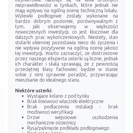
nieprawidłowości w tynkach, które jednak nie
mają wpływu na ogólną ocenę techniczną lokalu.
Wylewki podłogowe zostały wykonane na
bardzo dobrym poziomie, porównywalnym z
tym, jaki obserwujemy w większości
nowoczesnych inwestycji, co jest kluczowe dla
dalszych prac wykończeniowych. Niestety, stan
stolarki okiennej pozostawia nieco do życzenia i
nie wpływa pozytywnie na ogólną ocenę jakości
tej inwestycji. Warto zaznaczyć, że dostrzeżone
przez naszego eksperta usterki są liczne, jednak
ich charakter i skala sprawiają, że z pewnością
przeciętnej klasy fachowiec będzie w stanie
sobie z nimi sprawnie poradzić, przywracając
mieszkanie do idealnego stanu.
Niektóre usterki:
Wystajace kolano z pod tynku
Brak liniowosci wlaczniki elektryczne
Brak podlaczenia instalacji - brak
mozliwosci weryfikacji
Drzwi wejsciowe: uszkodzenia
mechaniczne ościeżnicy
Rysa/pęknięcie podkładu podłogowego