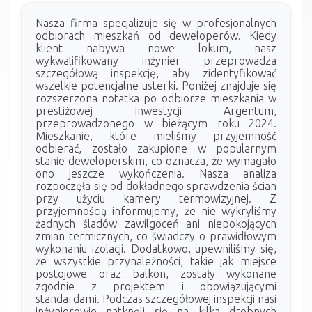
Nasza firma specjalizuje się w profesjonalnych
odbiorach mieszkań od deweloperów. Kiedy
klient nabywa nowe lokum, nasz
wykwalifikowany inżynier przeprowadza
szczegółową inspekcję, aby zidentyfikować
wszelkie potencjalne usterki. Poniżej znajduje się
rozszerzona notatka po odbiorze mieszkania w
prestiżowej inwestycji Argentum,
przeprowadzonego w bieżącym roku 2024.
Mieszkanie, które mieliśmy przyjemność
odbierać, zostało zakupione w popularnym
stanie deweloperskim, co oznacza, że wymagało
ono jeszcze wykończenia. Nasza analiza
rozpoczęła się od dokładnego sprawdzenia ścian
przy użyciu kamery termowizyjnej. Z
przyjemnością informujemy, że nie wykryliśmy
żadnych śladów zawilgoceń ani niepokojących
zmian termicznych, co świadczy o prawidłowym
wykonaniu izolacji. Dodatkowo, upewniliśmy się,
że wszystkie przynależności, takie jak miejsce
postojowe oraz balkon, zostały wykonane
zgodnie z projektem i obowiązującymi
standardami. Podczas szczegółowej inspekcji nasi
inżynierowie natknęli się na kilka drobnych