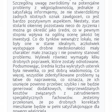
Szczególną uwagę zwróciliśmy na potencjalne
problemy z wilgociądownością, jednakże z
satysfakcją informujemy, że nie stwierdziliśmy
żadnych istotnych oznak zawilgoceń, co jest
bardzo pozytywnym aspektem. Niestety, stan
stolarki okiennej pozostawia nieco do życzenia i
można go określić jako średni, co w pewnym
stopniu wpływa na ogólną ocenę jakości tej
inwestycji. Co do tynków wewnątrz lokalu, nie
były one w stanie idealnym, aczkolwiek
występujące drobne niedoskonałości miały
charakter mało znaczący i nie powinny stanowić
problemu. Wylewki również wymagały kilku
drobnych poprawek, które zostały odnotowane.
Podsumowując, średnia liczba wykrytych usterek
była niewielka, co jest dobrą wiadomością. Co
więcej, wszystkie zidentyfikowane problemy są
łatwe do naprawienia, co oznacza, że ich
usunięcie powinno przebiec szybko i nie będzie
generować dodatkowych, nieprzewidzianych
kosztów związanych z zatrudnieniem
specjalistycznych fachowców. Jesteśmy
przekonani, że po drobnych korektach
mieszkanie będzie w pełni satysfakcjonujące dla
nowego właściciela.