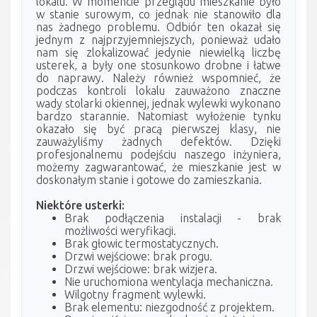
lokalu. W momencie przeglądu mieszkanie było
w stanie surowym, co jednak nie stanowiło dla
nas żadnego problemu. Odbiór ten okazał się
jednym z najprzyjemniejszych, ponieważ udało
nam się zlokalizować jedynie niewielką liczbę
usterek, a były one stosunkowo drobne i łatwe
do naprawy. Należy również wspomnieć, że
podczas kontroli lokalu zauważono znaczne
wady stolarki okiennej, jednak wylewki wykonano
bardzo starannie. Natomiast wyłożenie tynku
okazało się być pracą pierwszej klasy, nie
zauważyliśmy żadnych defektów. Dzięki
profesjonalnemu podejściu naszego inżyniera,
możemy zagwarantować, że mieszkanie jest w
doskonałym stanie i gotowe do zamieszkania.
Niektóre usterki:
Brak podłączenia instalacji - brak
możliwości weryfikacji.
Brak głowic termostatycznych.
Drzwi wejściowe: brak progu.
Drzwi wejściowe: brak wizjera.
Nie uruchomiona wentylacja mechaniczna.
Wilgotny fragment wylewki.
Brak elementu: niezgodność z projektem.