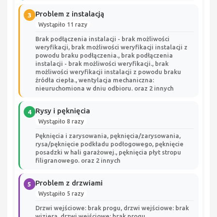
Problem z instalacją
3
Wystąpiło 11 razy
Brak podłączenia instalacji - brak możliwości
weryfikacji, brak możliwości weryfikacji instalacji z
powodu braku podłączenia., brak podłączenia
instalacji - brak możliwości weryfikacji., brak
możliwości weryfikacji instalacji z powodu braku
źródła ciepła., wentylacja mechaniczna:
nieuruchomiona w dniu odbioru. oraz 2 innych
Rysy i pęknięcia
4
Wystąpiło 8 razy
Pęknięcia i zarysowania, pęknięcia/zarysowania,
rysa/pęknięcie podkładu podłogowego, pęknięcie
posadzki w hali garażowej., pęknięcia płyt stropu
filigranowego. oraz 2 innych
Problem z drzwiami
5
Wystąpiło 5 razy
Drzwi wejściowe: brak progu, drzwi wejściowe: brak
wizjera, drzwi wejściowe: brak progu.