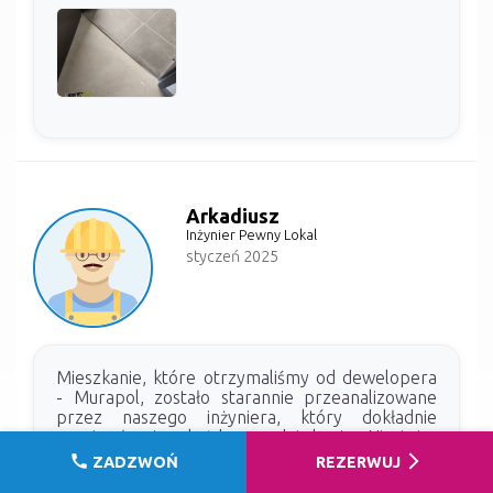
Arkadiusz
Inżynier Pewny Lokal
styczeń 2025
Mieszkanie, które otrzymaliśmy od dewelopera
- Murapol, zostało starannie przeanalizowane
przez naszego inżyniera, który dokładnie
przyjrzał się każdemu detelowi. Niestety,
zauważyliśmy, że nie przeprowadzono badania
call
arrow_forward_ios
ZADZWOŃ
REZERWUJ
kamerą termowizyjną, co mogłoby ułatwić nam