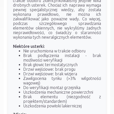
trakcie odbioru zidentyfikowaliśmy jedynie kilka
drobnych usterek. Chociaż ich naprawa wymaga
pewnej specjalistycznej wiedzy, aby została
wykonana prawidłowo, nie można ich
zakwalifikować jako poważne wady. Co więcej,
podczas szczegółowego sprawdzania
elementów okiennych, nie wykryliśmy żadnych
nieprawidłowości, co świadczy o staranności
wykonania tych newralgicznych elementów.
Niektóre usterki:
Nie uruchomiona w trakcie odbioru
Brak podłączenia instalacji - brak
możliwości weryfikacji
Brak głowic termostatycznych
Drzwi wejściowe: brak progu
Drzwi wejściowe: brak wizjera
Zawilgocenia tynku (>3% wilgotności
wagowej)
Do weryfikacji montaż grzejnika
Uszkodzenia mechaniczne powierzchni
Brak elementu (niezgodność z
projektem/standardem)
Uszkodzenia powłoki lakierniczej