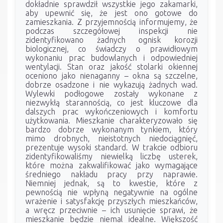
dokładnie sprawdził wszystkie jego zakamarki,
aby upewnić się, że jest ono gotowe do
zamieszkania. Z przyjemnością informujemy, że
podczas szczegółowej inspekcji nie
zidentyfikowano żadnych ognisk korozji
biologicznej, co świadczy o prawidłowym
wykonaniu prac budowlanych i odpowiedniej
wentylacji. Stan oraz jakość stolarki okiennej
oceniono jako nienaganny – okna są szczelne,
dobrze osadzone i nie wykazują żadnych wad.
Wylewki podłogowe zostały wykonane z
niezwykłą starannością, co jest kluczowe dla
dalszych prac wykończeniowych i komfortu
użytkowania. Mieszkanie charakteryzowało się
bardzo dobrze wykonanym tynkiem, który
mimo drobnych, nieistotnych niedociągnięć,
prezentuje wysoki standard. W trakcie odbioru
zidentyfikowaliśmy niewielką liczbę usterek,
które można zakwalifikować jako wymagające
średniego nakładu pracy przy naprawie.
Niemniej jednak, są to kwestie, które z
pewnością nie wpłyną negatywnie na ogólne
wrażenie i satysfakcję przyszłych mieszkańców,
a wręcz przeciwnie – ich usunięcie sprawi, że
mieszkanie będzie niemal idealne. Większość