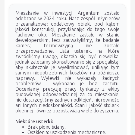
Mieszkanie w inwestycji Argentum zostało
odebrane w 2024 roku. Nasz zespół inżynierów
przeanalizował dodatkowy obiekt pod kątem
jakości konstrukcji, przykładając do tego swoje
fachowe oko. Mieszkanie zastało w stanie
deweloperskim, lecz zauważyliśmy, że badanie
kamerą termowizyjną nie zostało
przeprowadzone. Lista usterek, na które
zwróciliśmy uwagę, okazała się być niewielka,
jednak zalecamy skonsultowanie się z specjalistą,
aby skutecznie je wyeliminować, unikając tym
samym niepotrzebnych kosztów na późniejsze
naprawy. Wylewki nie wykazały żadnych
problemów - wykonano je bez zarzutu.
Doceniamy precyzję pracy tynkarzy z ekipy
budowlanej odpowiedzialnej za to mieszkanie;
nie dostrzegliśmy żadnych odklejeń, nierówności
ani innych niedoskonałości. Stan i jakość stolarki
okiennej również pozostawiają wiele do życzenia.
Niektóre usterki:
Brak pionu ściany.
Oszklenia: uszkodzenia mechaniczne.