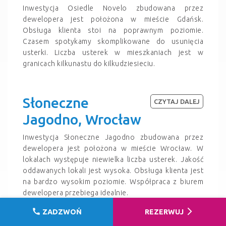
Inwestycja Osiedle Novelo zbudowana przez
dewelopera jest położona w mieście Gdańsk.
Obsługa klienta stoi na poprawnym poziomie.
Czasem spotykamy skomplikowane do usunięcia
usterki. Liczba usterek w mieszkaniach jest w
granicach kilkunastu do kilkudziesieciu.
Słoneczne
CZYTAJ DALEJ
Jagodno, Wrocław
Inwestycja Słoneczne Jagodno zbudowana przez
dewelopera jest położona w mieście Wrocław. W
lokalach występuje niewielka liczba usterek. Jakość
oddawanych lokali jest wysoka. Obsługa klienta jest
na bardzo wysokim poziomie. Współpraca z biurem
dewelopera przebiega idealnie.
call
arrow_forward_ios
ZADZWOŃ
REZERWUJ