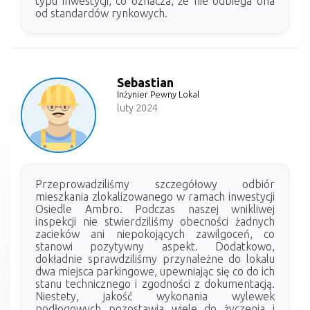
typu inwestycji, co oznacza, że nie odbiega ona
od standardów rynkowych.
Sebastian
Inżynier Pewny Lokal
luty 2024
Przeprowadziliśmy szczegółowy odbiór
mieszkania zlokalizowanego w ramach inwestycji
Osiedle Ambro. Podczas naszej wnikliwej
inspekcji nie stwierdziliśmy obecności żadnych
zacieków ani niepokojących zawilgoceń, co
stanowi pozytywny aspekt. Dodatkowo,
dokładnie sprawdziliśmy przynależne do lokalu
dwa miejsca parkingowe, upewniając się co do ich
stanu technicznego i zgodności z dokumentacją.
Niestety, jakość wykonania wylewek
podłogowych pozostawia wiele do życzenia i