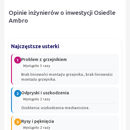
Opinie inżynierów o inwestycji Osiedle
Ambro
Najczęstsze usterki
Problem z grzejnikiem
1
Wystąpiło 3 razy
Brak liniowořci montaŷu grzejnika., brak liniowości
montażu grzejnika.
Odpryski i uszkodzenia
2
Wystąpiło 2 razy
Oszklenia: uszkodzenia mechaniczne.
Rysy i pęknięcia
3
Wystąpiło 2 razy