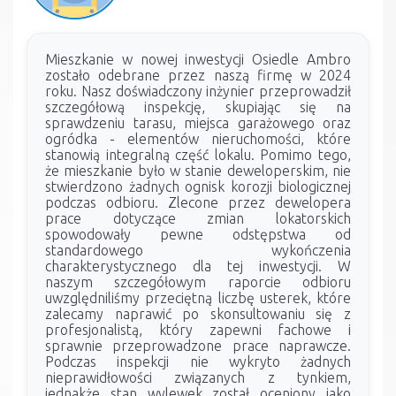
Mieszkanie w nowej inwestycji Osiedle Ambro
zostało odebrane przez naszą firmę w 2024
roku. Nasz doświadczony inżynier przeprowadził
szczegółową inspekcję, skupiając się na
sprawdzeniu tarasu, miejsca garażowego oraz
ogródka - elementów nieruchomości, które
stanowią integralną część lokalu. Pomimo tego,
że mieszkanie było w stanie deweloperskim, nie
stwierdzono żadnych ognisk korozji biologicznej
podczas odbioru. Zlecone przez dewelopera
prace dotyczące zmian lokatorskich
spowodowały pewne odstępstwa od
standardowego wykończenia
charakterystycznego dla tej inwestycji. W
naszym szczegółowym raporcie odbioru
uwzględniliśmy przeciętną liczbę usterek, które
zalecamy naprawić po skonsultowaniu się z
profesjonalistą, który zapewni fachowe i
sprawnie przeprowadzone prace naprawcze.
Podczas inspekcji nie wykryto żadnych
nieprawidłowości związanych z tynkiem,
jednakże stan wylewek został oceniony jako