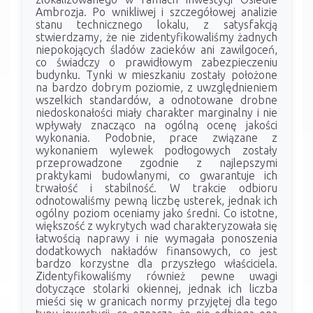
Ambrozja. Po wnikliwej i szczegółowej analizie
stanu technicznego lokalu, z satysfakcją
stwierdzamy, że nie zidentyfikowaliśmy żadnych
niepokojących śladów zacieków ani zawilgoceń,
co świadczy o prawidłowym zabezpieczeniu
budynku. Tynki w mieszkaniu zostały położone
na bardzo dobrym poziomie, z uwzględnieniem
wszelkich standardów, a odnotowane drobne
niedoskonałości miały charakter marginalny i nie
wpływały znacząco na ogólną ocenę jakości
wykonania. Podobnie, prace związane z
wykonaniem wylewek podłogowych zostały
przeprowadzone zgodnie z najlepszymi
praktykami budowlanymi, co gwarantuje ich
trwałość i stabilność. W trakcie odbioru
odnotowaliśmy pewną liczbę usterek, jednak ich
ogólny poziom oceniamy jako średni. Co istotne,
większość z wykrytych wad charakteryzowała się
łatwością naprawy i nie wymagała ponoszenia
dodatkowych nakładów finansowych, co jest
bardzo korzystne dla przyszłego właściciela.
Zidentyfikowaliśmy również pewne uwagi
dotyczące stolarki okiennej, jednak ich liczba
mieści się w granicach normy przyjętej dla tego