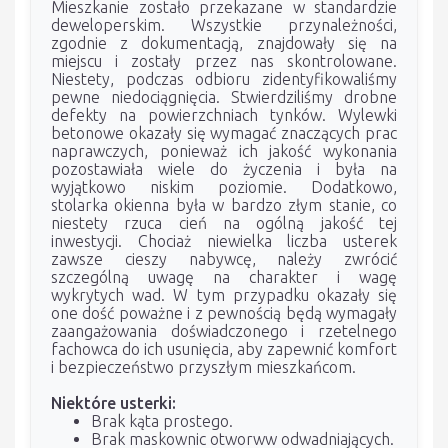
Mieszkanie zostało przekazane w standardzie
deweloperskim. Wszystkie przynależności,
zgodnie z dokumentacją, znajdowały się na
miejscu i zostały przez nas skontrolowane.
Niestety, podczas odbioru zidentyfikowaliśmy
pewne niedociągnięcia. Stwierdziliśmy drobne
defekty na powierzchniach tynków. Wylewki
betonowe okazały się wymagać znaczących prac
naprawczych, ponieważ ich jakość wykonania
pozostawiała wiele do życzenia i była na
wyjątkowo niskim poziomie. Dodatkowo,
stolarka okienna była w bardzo złym stanie, co
niestety rzuca cień na ogólną jakość tej
inwestycji. Chociaż niewielka liczba usterek
zawsze cieszy nabywcę, należy zwrócić
szczególną uwagę na charakter i wagę
wykrytych wad. W tym przypadku okazały się
one dość poważne i z pewnością będą wymagały
zaangażowania doświadczonego i rzetelnego
fachowca do ich usunięcia, aby zapewnić komfort
i bezpieczeństwo przyszłym mieszkańcom.
Niektóre usterki:
Brak kąta prostego.
Brak maskownic otworww odwadniających.