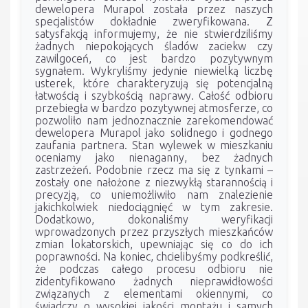
dewelopera Murapol została przez naszych
specjalistów dokładnie zweryfikowana. Z
satysfakcją informujemy, że nie stwierdziliśmy
żadnych niepokojących śladów zaciekw czy
zawilgoceń, co jest bardzo pozytywnym
sygnałem. Wykryliśmy jedynie niewielką liczbę
usterek, które charakteryzują się potencjalną
łatwością i szybkością naprawy. Całość odbioru
przebiegła w bardzo pozytywnej atmosferze, co
pozwoliło nam jednoznacznie zarekomendować
dewelopera Murapol jako solidnego i godnego
zaufania partnera. Stan wylewek w mieszkaniu
oceniamy jako nienaganny, bez żadnych
zastrzeżeń. Podobnie rzecz ma się z tynkami –
zostały one nałożone z niezwykłą starannością i
precyzją, co uniemożliwiło nam znalezienie
jakichkolwiek niedociągnięć w tym zakresie.
Dodatkowo, dokonaliśmy weryfikacji
wprowadzonych przez przyszłych mieszkańców
zmian lokatorskich, upewniając się co do ich
poprawności. Na koniec, chcielibyśmy podkreślić,
że podczas całego procesu odbioru nie
zidentyfikowano żadnych nieprawidłowości
związanych z elementami okiennymi, co
świadczy o wysokiej jakości montażu i samych