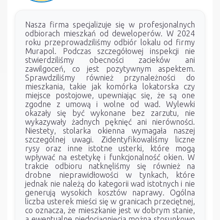
Nasza firma specjalizuje się w profesjonalnych
odbiorach mieszkań od deweloperów. W 2024
roku przeprowadziliśmy odbiór lokalu od firmy
Murapol. Podczas szczegółowej inspekcji nie
stwierdziliśmy obecności zacieków ani
zawilgoceń, co jest pozytywnym aspektem.
Sprawdziliśmy również przynależności do
mieszkania, takie jak komórka lokatorska czy
miejsce postojowe, upewniając się, że są one
zgodne z umową i wolne od wad. Wylewki
okazały się być wykonane bez zarzutu, nie
wykazywały żadnych pęknięć ani nierówności.
Niestety, stolarka okienna wymagała naszej
szczególnej uwagi. Zidentyfikowaliśmy liczne
rysy oraz inne istotne usterki, które mogą
wpływać na estetykę i funkcjonalność okien. W
trakcie odbioru natknęliśmy się również na
drobne nieprawidłowości w tynkach, które
jednak nie należą do kategorii wad istotnych i nie
generują wysokich kosztów naprawy. Ogólna
liczba usterek mieści się w granicach przeciętnej,
co oznacza, że mieszkanie jest w dobrym stanie,
a ewentualne niedociągnięcia można stosunkowo