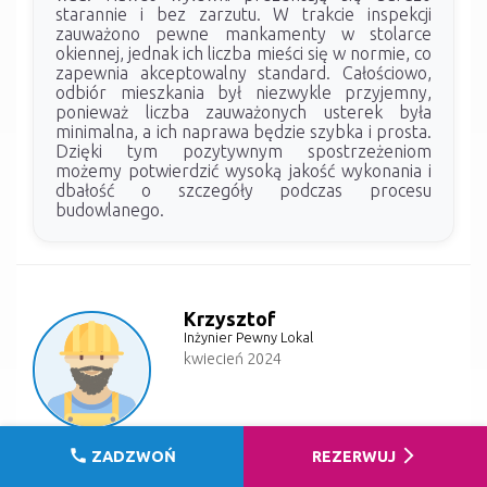
starannie i bez zarzutu. W trakcie inspekcji
zauważono pewne mankamenty w stolarce
okiennej, jednak ich liczba mieści się w normie, co
zapewnia akceptowalny standard. Całościowo,
odbiór mieszkania był niezwykle przyjemny,
ponieważ liczba zauważonych usterek była
minimalna, a ich naprawa będzie szybka i prosta.
Dzięki tym pozytywnym spostrzeżeniom
możemy potwierdzić wysoką jakość wykonania i
dbałość o szczegóły podczas procesu
budowlanego.
Krzysztof
Inżynier Pewny Lokal
kwiecień 2024
call
arrow_forward_ios
ZADZWOŃ
REZERWUJ
W ramach usługi odbioru lokalu mieszkalnego,