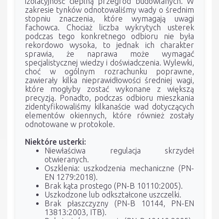
izolacyjność cieplną przegród budowlanych. W
zakresie tynków odnotowaliśmy wady o średnim
stopniu znaczenia, które wymagają uwagi
fachowca. Chociaż liczba wykrytych usterek
podczas tego konkretnego odbioru nie była
rekordowo wysoka, to jednak ich charakter
sprawia, że naprawa może wymagać
specjalistycznej wiedzy i doświadczenia. Wylewki,
choć w ogólnym rozrachunku poprawne,
zawierały kilka nieprawidłowości średniej wagi,
które mogłyby zostać wykonane z większą
precyzją. Ponadto, podczas odbioru mieszkania
zidentyfikowaliśmy kilkanaście wad dotyczących
elementów okiennych, które również zostały
odnotowane w protokole.
Niektóre usterki:
Niewłaściwa regulacja skrzydeł
otwieranych.
Oszklenia: uszkodzenia mechaniczne (PN-
EN 1279:2018).
Brak kąta prostego (PN-B 10110:2005).
Uszkodzone lub odkształcone uszczelki.
Brak płaszczyzny (PN-B 10144, PN-EN
13813:2003, ITB).