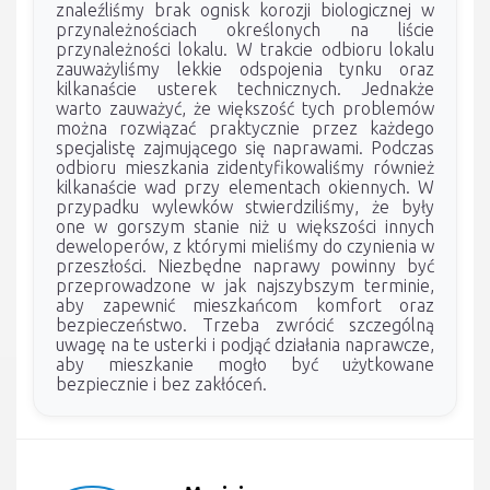
znaleźliśmy brak ognisk korozji biologicznej w
przynależnościach określonych na liście
przynależności lokalu. W trakcie odbioru lokalu
zauważyliśmy lekkie odspojenia tynku oraz
kilkanaście usterek technicznych. Jednakże
warto zauważyć, że większość tych problemów
można rozwiązać praktycznie przez każdego
specjalistę zajmującego się naprawami. Podczas
odbioru mieszkania zidentyfikowaliśmy również
kilkanaście wad przy elementach okiennych. W
przypadku wylewków stwierdziliśmy, że były
one w gorszym stanie niż u większości innych
deweloperów, z którymi mieliśmy do czynienia w
przeszłości. Niezbędne naprawy powinny być
przeprowadzone w jak najszybszym terminie,
aby zapewnić mieszkańcom komfort oraz
bezpieczeństwo. Trzeba zwrócić szczególną
uwagę na te usterki i podjąć działania naprawcze,
aby mieszkanie mogło być użytkowane
bezpiecznie i bez zakłóceń.