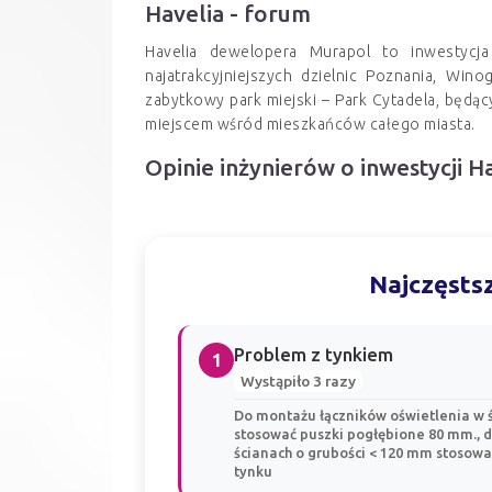
Havelia - forum
Havelia dewelopera Murapol to inwestycj
najatrakcyjniejszych dzielnic Poznania, Wino
zabytkowy park miejski – Park Cytadela, będąc
miejscem wśród mieszkańców całego miasta.
Opinie inżynierów o inwestycji H
Najczęstsz
Problem z tynkiem
1
Wystąpiło 3 razy
Do montażu łączników oświetlenia w 
stosować puszki pogłębione 80 mm., 
ścianach o grubości < 120 mm stosować
tynku