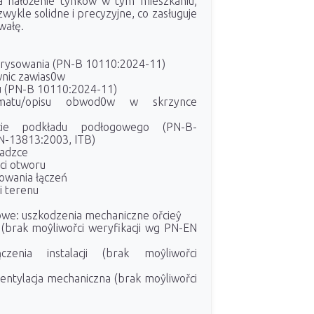
a nałożenie tynków w tym mieszkaniu;
zwykle solidne i precyzyjne, co zasługuje
wałę.
zarysowania (PN-B 10110:2024-11)
nic zawias0w
u (PN-B 10110:2024-11)
matu/opisu obwod0w w skrzynce
ęcie podkładu podłogowego (PN-B-
N-13813:2003, ITB)
sadzce
řci otworu
owania łączeń
i terenu
owe: uszkodzenia mechaniczne ořcieŷ
(brak moŷliwořci weryfikacji wg PN-EN
czenia instalacji (brak moŷliwořci
ntylacja mechaniczna (brak moŷliwořci