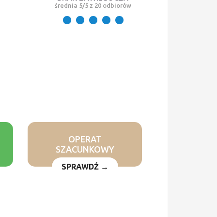
średnia 5/5 z 20 odbiorów
OPERAT
SZACUNKOWY
SPRAWDŹ →