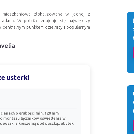
a mieszkaniowa zlokalizowana w jednej z
gradach. W pobliżu znajduje się największy
y centralnym punktem dzielnicy i popularnym
avelia
e usterki
ścianach o grubości min. 120 mm
do montażu łączników oświetlenia w
 puszki z kieszenią pod puszką., ubytek