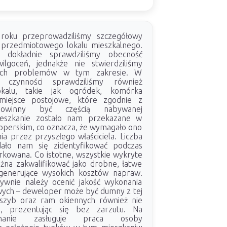
roku przeprowadziliśmy szczegółowy
 przedmiotowego lokalu mieszkalnego.
i dokładnie sprawdziliśmy obecność
ilgoceń, jednakże nie stwierdziliśmy
cych problemów w tym zakresie. W
 czynności sprawdziliśmy również
lokalu, takie jak ogródek, komórka
miejsce postojowe, które zgodnie z
powinny być częścią nabywanej
ieszkanie zostało nam przekazane w
operskim, co oznacza, że wymagało ono
a przez przyszłego właściciela. Liczba
dało nam się zidentyfikować podczas
rkowana. Co istotne, wszystkie wykryte
ożna zakwalifikować jako drobne, łatwe
egenerujące wysokich kosztów napraw.
ywnie należy ocenić jakość wykonania
ych – deweloper może być dumny z tej
 szyb oraz ram okiennych również nie
ń, prezentując się bez zarzutu. Na
znanie zasługuje praca osoby