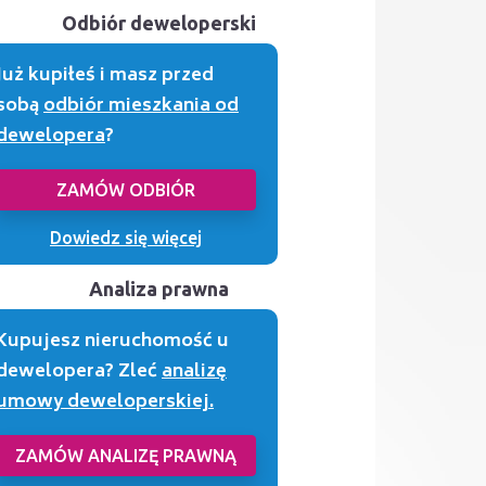
Odbiór deweloperski
Już kupiłeś i masz przed
sobą
odbiór mieszkania od
dewelopera
?
ZAMÓW ODBIÓR
Dowiedz się więcej
Analiza prawna
Kupujesz nieruchomość u
dewelopera? Zleć
analizę
umowy deweloperskiej.
ZAMÓW ANALIZĘ PRAWNĄ