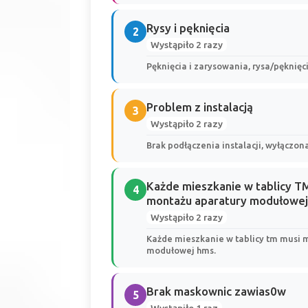
Rysy i pęknięcia
2
Wystąpiło 2 razy
Pęknięcia i zarysowania, rysa/pękni
Problem z instalacją
3
Wystąpiło 2 razy
Brak podłączenia instalacji, wyłączo
Każde mieszkanie w tablicy TM
4
montażu aparatury modułowej
Wystąpiło 2 razy
Każde mieszkanie w tablicy tm musi 
modułowej hms.
Brak maskownic zawias0w
5