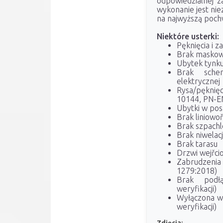
odpowiedzialnej z
wykonanie jest nie
na najwyższą poch
Niektóre usterki:
Pęknięcia i 
Brak maskow
Ubytek tynk
Brak sche
elektrycznej
Rysa/pękni
10144, PN-E
Ubytki w po
Brak liniowo
Brak szpachl
Brak niwelacj
Brak tarasu
Drzwi wejřci
Zabrudzenia 
1279:2018)
Brak podłą
weryfikacji)
Wyłączona we
weryfikacji)