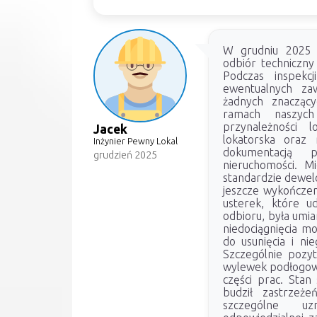
W grudniu 2025 
odbiór techniczny
Podczas inspekcj
ewentualnych zaw
żadnych znaczą
ramach naszych
przynależności 
Jacek
lokatorska oraz 
Inżynier Pewny Lokal
dokumentacją 
grudzień 2025
nieruchomości. M
standardzie dewel
jeszcze wykończeni
usterek, które u
odbioru, była umia
niedociągnięcia m
do usunięcia i ni
Szczególnie pozyt
wylewek podłogow
części prac. Stan
budził zastrzeże
szczególne u