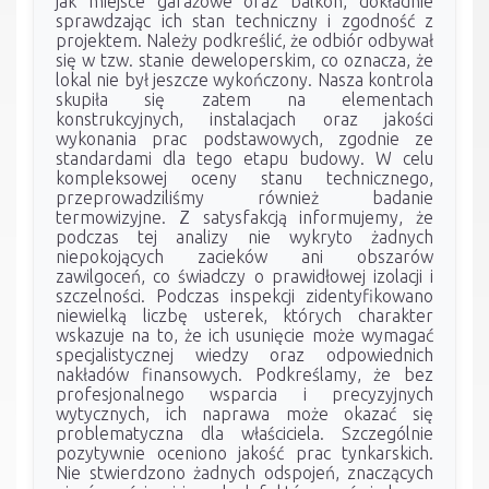
jak miejsce garażowe oraz balkon, dokładnie
sprawdzając ich stan techniczny i zgodność z
projektem. Należy podkreślić, że odbiór odbywał
się w tzw. stanie deweloperskim, co oznacza, że
lokal nie był jeszcze wykończony. Nasza kontrola
skupiła się zatem na elementach
konstrukcyjnych, instalacjach oraz jakości
wykonania prac podstawowych, zgodnie ze
standardami dla tego etapu budowy. W celu
kompleksowej oceny stanu technicznego,
przeprowadziliśmy również badanie
termowizyjne. Z satysfakcją informujemy, że
podczas tej analizy nie wykryto żadnych
niepokojących zacieków ani obszarów
zawilgoceń, co świadczy o prawidłowej izolacji i
szczelności. Podczas inspekcji zidentyfikowano
niewielką liczbę usterek, których charakter
wskazuje na to, że ich usunięcie może wymagać
specjalistycznej wiedzy oraz odpowiednich
nakładów finansowych. Podkreślamy, że bez
profesjonalnego wsparcia i precyzyjnych
wytycznych, ich naprawa może okazać się
problematyczna dla właściciela. Szczególnie
pozytywnie oceniono jakość prac tynkarskich.
Nie stwierdzono żadnych odspojeń, znaczących