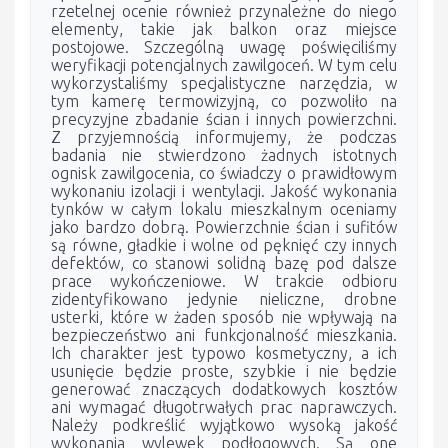
rzetelnej ocenie również przynależne do niego
elementy, takie jak balkon oraz miejsce
postojowe. Szczególną uwagę poświęciliśmy
weryfikacji potencjalnych zawilgoceń. W tym celu
wykorzystaliśmy specjalistyczne narzędzia, w
tym kamerę termowizyjną, co pozwoliło na
precyzyjne zbadanie ścian i innych powierzchni.
Z przyjemnością informujemy, że podczas
badania nie stwierdzono żadnych istotnych
ognisk zawilgocenia, co świadczy o prawidłowym
wykonaniu izolacji i wentylacji. Jakość wykonania
tynków w całym lokalu mieszkalnym oceniamy
jako bardzo dobrą. Powierzchnie ścian i sufitów
są równe, gładkie i wolne od pęknięć czy innych
defektów, co stanowi solidną bazę pod dalsze
prace wykończeniowe. W trakcie odbioru
zidentyfikowano jedynie nieliczne, drobne
usterki, które w żaden sposób nie wpływają na
bezpieczeństwo ani funkcjonalność mieszkania.
Ich charakter jest typowo kosmetyczny, a ich
usunięcie będzie proste, szybkie i nie będzie
generować znaczących dodatkowych kosztów
ani wymagać długotrwałych prac naprawczych.
Należy podkreślić wyjątkowo wysoką jakość
wykonania wylewek podłogowych. Są one