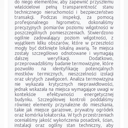
do niego elementów, aby zapewnić przyszłemu
właścicielowi pełną transparentność stanu
technicznego nieruchomości i bezpieczeństwo
transakcji. Podczas inspekcji, za pomocą
profesjonalnego higrometru, dokonaliśmy
precyzyjnych pomiarów poziomu wilgotności w
poszczególnych pomieszczeniach. Stwierdzono
ogólnie zadowalający poziom wilgotności, z
wyjątkiem kilku obszarów, które w przeszłości
mogły być dotknięte lokalną awarią. Te miejsca
zostały szczegółowo odnotowane i wymagają
dalszej weryfikacji. Dodatkowo,
przeprowadziliśmy badanie termowizyjne, które
pozwoliło na identyfikację potencjalnych
mostków termicznych, nieszczelności izolacji
oraz ukrytych zawilgoceń. Analiza termowizyjna
nie wykazała krytycznych nieprawidłowości,
jednak wskazała na miejsca wymagające uwagi w
kontekście efektywności energetycznej
budynku. Szczegółowej kontroli poddaliśmy
również elementy przynależne do mieszkania,
takie jak miejsce garażowe, prywatny ogródek
oraz komórka lokatorska. W tych przestrzeniach
ocenialiśmy jakość wykończenia posadzek, ścian,
instalacji oraz ogólny stan techniczny, aby