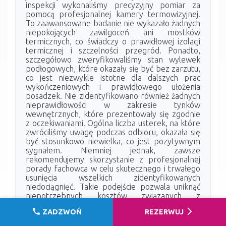
inspekcji wykonaliśmy precyzyjny pomiar za
pomocą profesjonalnej kamery termowizyjnej.
To zaawansowane badanie nie wykazało żadnych
niepokojących zawilgoceń ani mostków
termicznych, co świadczy o prawidłowej izolacji
termicznej i szczelności przegród. Ponadto,
szczegółowo zweryfikowaliśmy stan wylewek
podłogowych, które okazały się być bez zarzutu,
co jest niezwykle istotne dla dalszych prac
wykończeniowych i prawidłowego ułożenia
posadzek. Nie zidentyfikowano również żadnych
nieprawidłowości w zakresie tynków
wewnętrznych, które prezentowały się zgodnie
z oczekiwaniami. Ogólna liczba usterek, na które
zwróciliśmy uwagę podczas odbioru, okazała się
być stosunkowo niewielka, co jest pozytywnym
sygnałem. Niemniej jednak, zawsze
rekomendujemy skorzystanie z profesjonalnej
porady fachowca w celu skutecznego i trwałego
usunięcia wszelkich zidentyfikowanych
niedociągnięć. Takie podejście pozwala uniknąć
niepotrzebnych kosztów związanych z
samodzielnymi, często nieskutecznymi
call
arrow_forward_ios
ZADZWOŃ
REZERWUJ
poprawkami. Jedynym elementem, który
negatywnie wpłynął na ogólną ocenę jakości