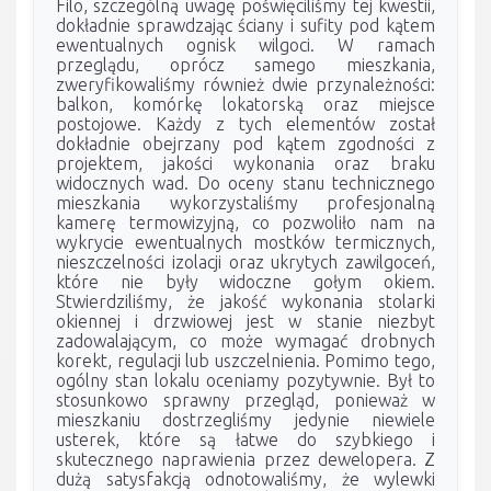
Filo, szczególną uwagę poświęciliśmy tej kwestii,
dokładnie sprawdzając ściany i sufity pod kątem
ewentualnych ognisk wilgoci. W ramach
przeglądu, oprócz samego mieszkania,
zweryfikowaliśmy również dwie przynależności:
balkon, komórkę lokatorską oraz miejsce
postojowe. Każdy z tych elementów został
dokładnie obejrzany pod kątem zgodności z
projektem, jakości wykonania oraz braku
widocznych wad. Do oceny stanu technicznego
mieszkania wykorzystaliśmy profesjonalną
kamerę termowizyjną, co pozwoliło nam na
wykrycie ewentualnych mostków termicznych,
nieszczelności izolacji oraz ukrytych zawilgoceń,
które nie były widoczne gołym okiem.
Stwierdziliśmy, że jakość wykonania stolarki
okiennej i drzwiowej jest w stanie niezbyt
zadowalającym, co może wymagać drobnych
korekt, regulacji lub uszczelnienia. Pomimo tego,
ogólny stan lokalu oceniamy pozytywnie. Był to
stosunkowo sprawny przegląd, ponieważ w
mieszkaniu dostrzegliśmy jedynie niewiele
usterek, które są łatwe do szybkiego i
skutecznego naprawienia przez dewelopera. Z
dużą satysfakcją odnotowaliśmy, że wylewki