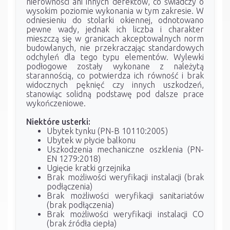
nierówności ani innych defektów, co świadczy o
wysokim poziomie wykonania w tym zakresie. W
odniesieniu do stolarki okiennej, odnotowano
pewne wady, jednak ich liczba i charakter
mieszczą się w granicach akceptowalnych norm
budowlanych, nie przekraczając standardowych
odchyleń dla tego typu elementów. Wylewki
podłogowe zostały wykonane z należytą
starannością, co potwierdza ich równość i brak
widocznych pęknięć czy innych uszkodzeń,
stanowiąc solidną podstawę pod dalsze prace
wykończeniowe.
Niektóre usterki:
Ubytek tynku (PN-B 10110:2005)
Ubytek w płycie balkonu
Uszkodzenia mechaniczne oszklenia (PN-
EN 1279:2018)
Ugięcie kratki grzejnika
Brak możliwości weryfikacji instalacji (brak
podłączenia)
Brak możliwości weryfikacji sanitariatów
(brak podłączenia)
Brak możliwości weryfikacji instalacji CO
(brak źródła ciepła)