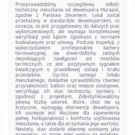
Przeprowadziliśmy szczegółowy odbiór
techniczny mieszkania od dewelopera Murapol,
zgodnie z Państwa zleceniem. Lokal został
przekazany w standardzie deweloperskim, co
oznacza, że jest przygotowany do dalszych prac
wykończeniowych, ale wymaga kompleksowej
weryfikacji pod kątem zgodności z normami
budowlanymi oraz umową. Podczas inspekcji, z
wykorzystaniem profesjonalnej kamery
termowizyjnej, nie stwierdziliśmy żadnych
niepokojących zawilgoceń ani mostków
termicznych, co jest pozytywnym sygnałem
świadczącym o prawidłowej izolacji i braku
przecieków. Oprócz samego lokalu
mieszkalnego, dokładnie sprawdziliśmy również
przynależności: balkon oraz miejsce postojowe,
weryfikując ich stan techniczny, wymiary i
zgodność z projektem. Zidentyfikowaliśmy
pewną liczbę usterek, które, choć nie są
krytyczne, wymagają interwencji dewelopera.
Ich usunięcie jest kluczowe dla zapewnienia
pełnej funkcjonalności i komfortu użytkowania
mieszkania, a także dla utrzymania jego wartości.
Niestety, stan stolarki okiennej oceniamy jako
przeciętny, co może mieć wpływ na estetykę,