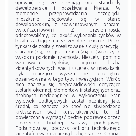
upewnić się, że spełniają one standardy
deweloperskie i oczekiwania klienta. W
momencie przeprowadzania przeglądu,
mieszkanie znajdowało się w stanie
deweloperskim, z zaawansowanymi pracami
wykończeniowymi. Z przyjemnością
odnotowaliśmy, że jakość wykonania tynków w
lokalu zasługuje na szczególne uznanie. Prace
tynkarskie zostały zrealizowane z dużą precyzją i
starannością, co jest rzadkością i świadczy o
wysokim poziomie rzemiosła. Niestety, pomimo
wzorowych tynków, ogólna liczba
zidentyfikowanych wad i usterek w mieszkaniu
była znacząco wyższa niż przeciętnie
obserwowana w tego typu inwestycjach. Wśród
nich znalazły się nieprawidłowości dotyczące
stolarki okiennej, elementów instalacyjnych oraz
drobnych niedociągnięć w wykończeniu. Stan
wylewek podłogowych został oceniony jako
średni, co oznacza, że choć nie stwierdzono
krytycznych wad konstrukcyjnych, to ich
powierzchnia wymagać będzie poprawek przed
położeniem finalnej warstwy podłogowej.
Podsumowując, podczas odbioru technicznego
zidentyfikowano znaczną liczbę usterek. Chociaż