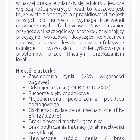
w naszej praktyce zdarzały się odbiory z jeszcze
większą ilością wykrytych wad, to kluczowe jest
to, że wiele z obecnych nieprawidłowości nie jest
prostych do usunięcia i wymaga interwencji
doświadczonych fachowców. Nasz inżynier
przygotował szczegółowy protokół, zawierający
precyzyjne wskazówki dotyczące koniecznych
napraw, co pozwoli deweloperowi na efektywne
usunięcie wszystkich zidentyfikowanych
problemów przed finalnym przekazaniem
lokalu.
Niektóre usterki:
Zawilgocenia tynku (>3% wilgotności
wagowej)
Odspojenia tynku (PN-B 10110:2005)
Ruchome płyty chodnikowe
Niejednorodna powierzchnia podkładu
podłogowego
Oszklenia: uszkodzenia mechaniczne (PN-
EN 1279:2018)
Brak liniowości montażu grzejnika
Brak podłączenia instalacji (brak możliwości
weryfikacji)
Niewłączone źródło ciepła / brak