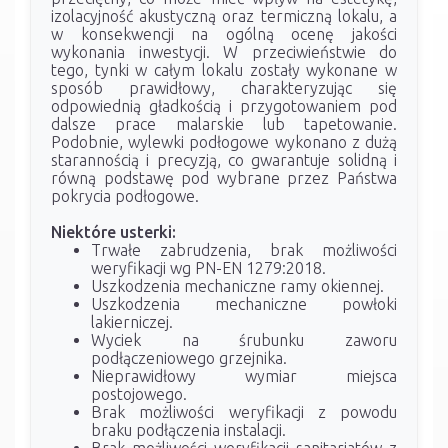
izolacyjność akustyczną oraz termiczną lokalu, a
w konsekwencji na ogólną ocenę jakości
wykonania inwestycji. W przeciwieństwie do
tego, tynki w całym lokalu zostały wykonane w
sposób prawidłowy, charakteryzując się
odpowiednią gładkością i przygotowaniem pod
dalsze prace malarskie lub tapetowanie.
Podobnie, wylewki podłogowe wykonano z dużą
starannością i precyzją, co gwarantuje solidną i
równą podstawę pod wybrane przez Państwa
pokrycia podłogowe.
Niektóre usterki:
Trwałe zabrudzenia, brak możliwości
weryfikacji wg PN-EN 1279:2018.
Uszkodzenia mechaniczne ramy okiennej.
Uszkodzenia mechaniczne powłoki
lakierniczej.
Wyciek na śrubunku zaworu
podłączeniowego grzejnika.
Nieprawidłowy wymiar miejsca
postojowego.
Brak możliwości weryfikacji z powodu
braku podłączenia instalacji.
Brak możliwości weryfikacji sanitariatów z