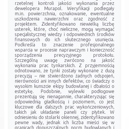
rzetelnej kontroli jakości wykonania przez
dewelopera Murapol. Weryfikacji podlegały
m.in. powierzchnia, oznakowanie, ewentualne
uszkodzenia nawierzchni oraz zgodność z
projektem. Zidentyfikowano niewielką liczbę
usterek, które, choć nieliczne, mogą wymagać
specjalistycznej wiedzy i odpowiednich środków
finansowych do ich skutecznego usunięcia.
Podkreśla to znaczenie profesjonalnego
wsparcia w procesie naprawczym i konieczność
sporządzenia precyzyjnego protokołu.
Szczególną uwagę zwrócono na jakość
wykonania prac tynkarskich. Z przyjemnością
odnotowano, że tynki zostały wykonane z dużą
precyzją – nie stwierdzono żadnych odspojeń,
nierówności ani innych defektów, co świadczy o
wysokim kunszcie ekipy budowlanej i dbałości o
estetykę. Podobnie, wylewki podłogowe
prezentują się nienagannie, charakteryzując się
odpowiednią gładkością i poziomem, co jest
kluczowe dla dalszych prac wykończeniowych,
takich jak układanie paneli czy płytek. W
odniesieniu do stolarki okiennej, zidentyfikowano
pewne wady, jednak ich liczba mieści się w
granicach dopuszczalnych norm budowlanych i