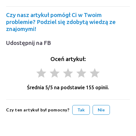
Czy nasz artykuł pomógł Ci w Twoim
problemie? Podziel się zdobytą wiedzą ze
znajomymi!
Udostępnij na FB
Oceń artykuł:
grade
grade
grade
grade
grade
Średnia
5
/5 na podstawie
155
opinii.
Czy ten artykuł był pomocny?
Tak
Nie