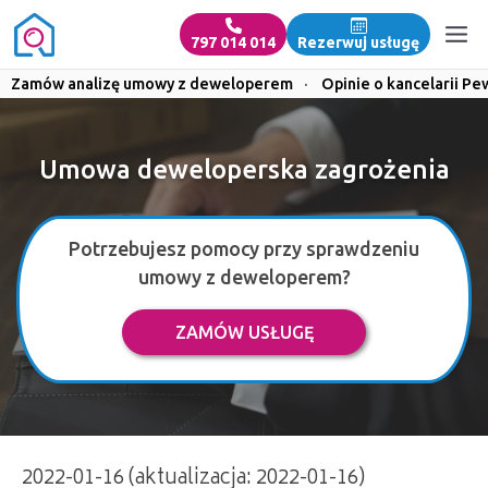
797 014 014
Rezerwuj usługę
Zamów analizę umowy z deweloperem
·
Opinie o kancelarii Pe
Umowa deweloperska zagrożenia
Potrzebujesz pomocy przy sprawdzeniu
umowy z deweloperem?
ZAMÓW USŁUGĘ
2022-01-16 (aktualizacja: 2022-01-16)
Umowa deweloperska zagrożenia | 797 014