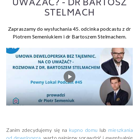
UWAŻAĆ? - DR BARTOSZ
STELMACH
Zapraszamy do wysłuchania 45. odcinka podcastu z dr
Piotrem Semeniukiem i dr Bartoszem Stelmachem.
Zanim zdecydujemy się na
kupno domu
lub
mieszkania
od dewelopera
, warto najpierw sprawdzić i ewentualnie