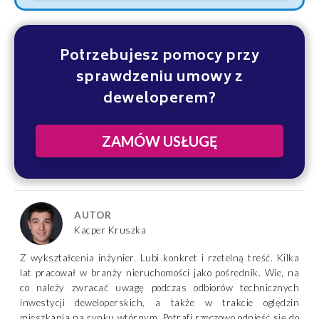
Potrzebujesz pomocy przy
sprawdzeniu umowy z
deweloperem?
ZAMÓW USŁUGĘ
AUTOR
Kacper Kruszka
Z wykształcenia inżynier. Lubi konkret i rzetelną treść. Kilka
lat pracował w branży nieruchomości jako pośrednik. Wie, na
co należy zwracać uwagę podczas odbiorów technicznych
inwestycji deweloperskich, a także w trakcie oględzin
mieszkania na rynku wtórnym. Potrafi rzeczowo odnieść się do