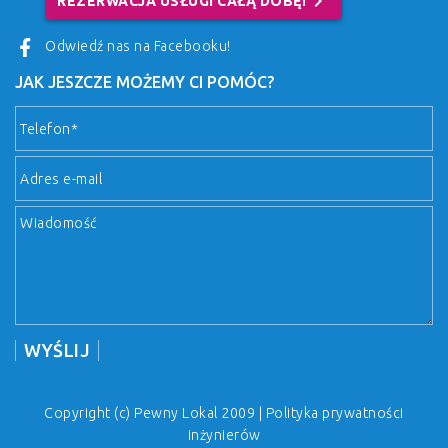
chevron_right
REZERWACJA USŁUGI CAŁĄ DOBĘ!
Odwiedź nas na Facebooku!
JAK JESZCZE MOŻEMY CI POMÓC?
Copyright (c) Pewny Lokal 2009 |
Polityka prywatności
inżynierów