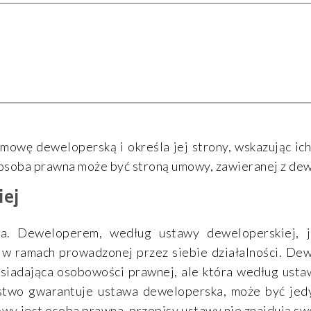
owę deweloperską i określa jej strony, wskazując ich
 osoba prawna może być stroną umowy, zawieranej z d
ej
. Deweloperem, według ustawy deweloperskiej, je
w ramach prowadzonej przez siebie działalności. D
osiadająca osobowości prawnej, ale która według ust
stwo gwarantuje ustawa deweloperska, może być jedy
wy jest osoba prawna, przepisy ustawy nie znajdują s