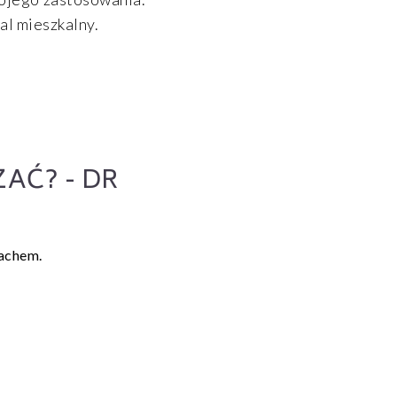
l mieszkalny.
AĆ? - DR
machem.