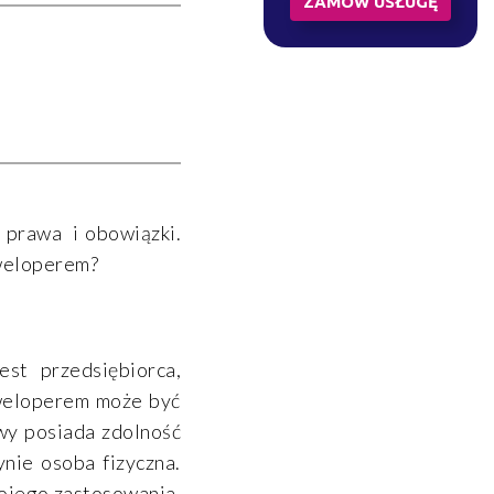
ZAMÓW USŁUGĘ
 prawa i obowiązki.
eweloperem?
st przedsiębiorca,
eweloperem może być
awy posiada zdolność
nie osoba fizyczna.
wojego zastosowania.