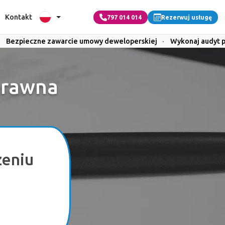
Kontakt
797 014 014
Rezerwuj usługę
Bezpieczne zawarcie umowy deweloperskiej
·
Wykonaj audyt 
prawna
zeniu