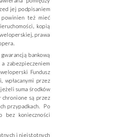
awierana pomiędzy
zed jej podpisaniem
t powinien też mieć
ieruchomości, kopią
weloperskiej, prawa
opera.
z gwarancją bankową
, a zabezpieczeniem
weloperski Fundusz
i, wpłacanymi przez
(jeżeli suma środków
 chronione są przez
ych przypadkach. Po
o bez konieczności
tnych i nieistotnych