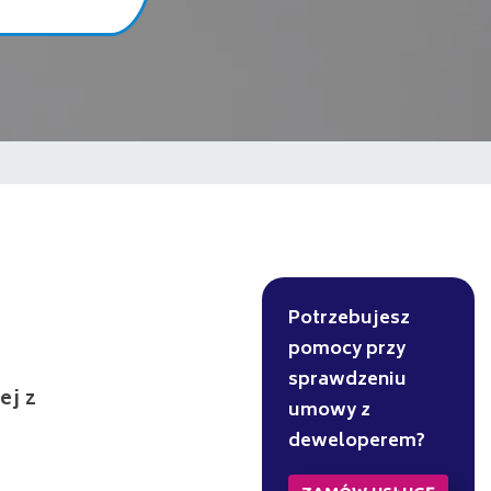
Potrzebujesz
pomocy przy
sprawdzeniu
ej z
umowy z
deweloperem?