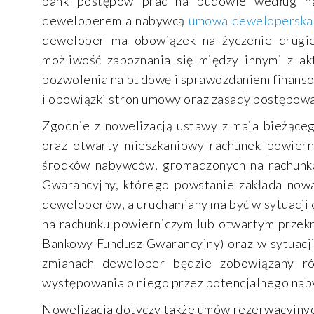
bank postępów prac na budowie według ha
deweloperem a nabywcą
umowa deweloperska
deweloper ma obowiązek na życzenie drugi
możliwość zapoznania się między innymi z ak
pozwolenia na budowę i sprawozdaniem finans
i obowiązki stron umowy oraz zasady postępow
Zgodnie z nowelizacją ustawy z maja bieżące
oraz otwarty mieszkaniowy rachunek powiern
środków nabywców, gromadzonych na rachunka
Gwarancyjny, którego powstanie zakłada nowa
deweloperów, a uruchamiany ma być w sytuacji 
na rachunku powierniczym lub otwartym przek
Bankowy Fundusz Gwarancyjny) oraz w sytuacj
zmianach deweloper będzie zobowiązany ró
występowania o niego przez potencjalnego nab
Nowelizacja dotyczy także umów rezerwacyjnych