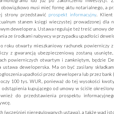
rmonogramu lub już po zakończeniu inwestycji. Z
obowiązkowo musi mieć formę aktu notarialnego, a pr
ej strony przedstawić
prospekt informacyjny
. Klien
tualnym stanem księgi wieczystej prowadzonej dla n
owym dewelopera. Ustawa reguluje też treść umowy de
ania ze środkami nabywcy w przypadku upadłości dewel
go roku otwarty mieszkaniowy rachunek powierniczy 
iczy z gwarancją ubezpieczeniową zostaną usunięte
ch powierniczych otwartym i zamkniętym, będzie De
 ustawa deweloperska. Ma on być zasilany składkam
ogłoszenia upadłości przez dewelopera lub przez bank 
roczy 100 tys. WUR, ponieważ do tej wysokości kwoty
i odstąpienia kupującego od umowy w ściśle określon
wnież do przedstawienia prospektu informacyjneg
ywcę.
 (wcześniej nieregulowanych ustawą), a także wad isto