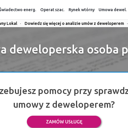
Świadectwo energ.
Operat szac.
Rynek wtórny
Umowa dewel.
wny Lokal
·
Dowiedz się więcej o analizie umów z deweloperem
·
 deweloperska osoba 
zebujesz pomocy przy sprawd
umowy z deweloperem?
ZAMÓW USŁUGĘ