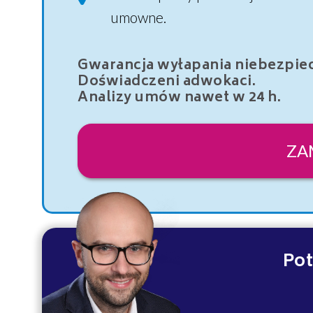
umowne.
Gwarancja wyłapania niebezpiec
Doświadczeni adwokaci.
Analizy umów nawet w 24 h.
ZA
Pot