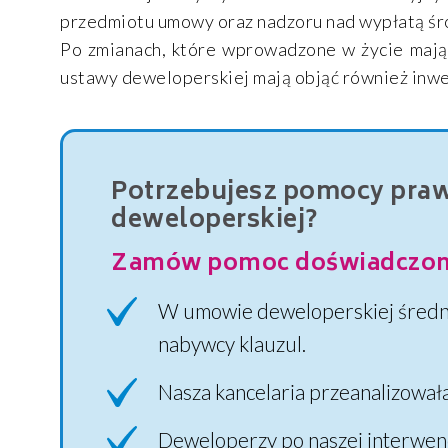
przedmiotu umowy oraz nadzoru nad wypłatą śr
Po zmianach, które wprowadzone w życie mają 
ustawy deweloperskiej mają objąć również inwes
Potrzebujesz pomocy pra
deweloperskiej?
Zamów pomoc doświadczon
W umowie deweloperskiej średni
nabywcy klauzul.
Nasza kancelaria przeanalizował
Deweloperzy po naszej interwenc