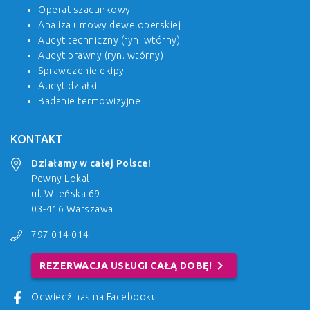
Operat szacunkowy
Analiza umowy deweloperskiej
Audyt techniczny (ryn. wtórny)
Audyt prawny (ryn. wtórny)
Sprawdzenie ekipy
Audyt działki
Badanie termowizyjne
KONTAKT
Działamy w całej Polsce!
Pewny Lokal
ul. Wileńska 69
03-416 Warszawa
797 014 014
chevron_right
REZERWACJA USŁUGI CAŁĄ DOBĘ!
Odwiedź nas na Facebooku!