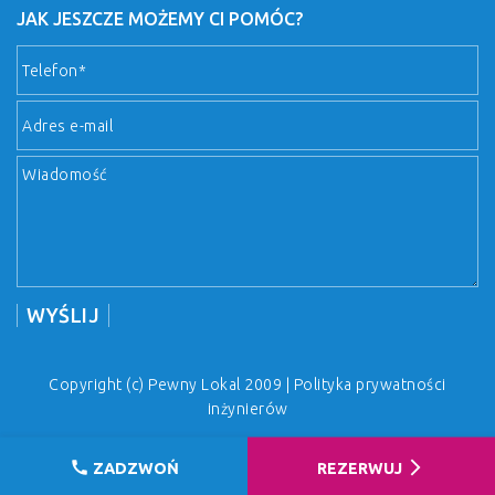
JAK JESZCZE MOŻEMY CI POMÓC?
Copyright (c) Pewny Lokal 2009 |
Polityka prywatności
inżynierów
call
arrow_forward_ios
ZADZWOŃ
REZERWUJ