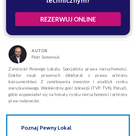
technicznym?
REZERWUJ ONLINE
AUTOR
Piotr Semeniuk
Założyciel Pewnego Lokalu. Specjalista prawa nieruchomości.
Doktor nauk prawnych (doktorat z prawa ochrony
konsumentów). Z zamiłowania inwestor i analityk rynku
mieszkaniowego. Wielokrotny gość telewizji (TVP, TVN, Polsat),
gdzie wypowiadał się na tematy rynku nieruchomości i ochrony
praw nabywców.
Poznaj Pewny Lokal