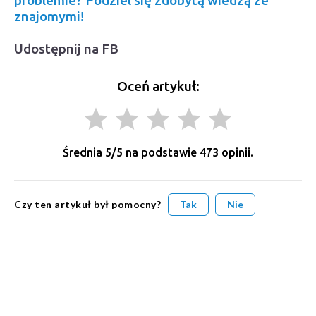
znajomymi!
Udostępnij na FB
Oceń artykuł:
grade
grade
grade
grade
grade
Średnia
5
/5 na podstawie
473
opinii.
Czy ten artykuł był pomocny?
Tak
Nie