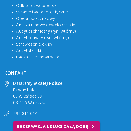
Odbiór deweloperski
Świadectwo energetyczne
Operat szacunkowy
Analiza umowy deweloperskiej
Audyt techniczny (ryn. wtórny)
Audyt prawny (ryn. wtórny)
Sprawdzenie ekipy
Audyt działki
Badanie termowizyjne
KONTAKT
Działamy w całej Polsce!
Pewny Lokal
ul. Wileńska 69
03-416 Warszawa
797 014 014
chevron_right
REZERWACJA USŁUGI CAŁĄ DOBĘ!