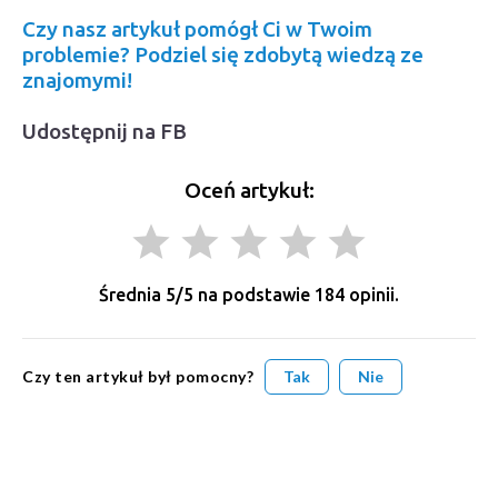
Czy nasz artykuł pomógł Ci w Twoim
problemie? Podziel się zdobytą wiedzą ze
znajomymi!
Udostępnij na FB
Oceń artykuł:
grade
grade
grade
grade
grade
Średnia
5
/5 na podstawie
184
opinii.
Czy ten artykuł był pomocny?
Tak
Nie