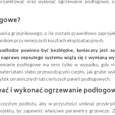
aprojektować oraz wykonać ogrzewanie podłogowe, o
ogowe?
nia grzejnikowego, o ile zostało prawidłowo zaproje
wnikom przy mniejszych kosztach eksploatacyjnych.
dłodze powinno być bezbłędne, konieczny jest z
ty naprawy zepsutego systemu wiążą się z wymianą wy
wanie podłogowe ma sens tylko w wypadku, gdy ni
materiałami słabo przewodzącymi ciepło, jak grube w
płytek ceramicznych lub cieńszych paneli podłogowych.
wać i wykonać ogrzewanie podłogo
czystym podłożu, aby w przyszłości uniknąć przykry
ojektu, by zapewnić właściwe parametry grzewcze. 