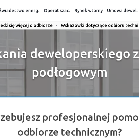
Świadectwo energ.
Operat szac.
Rynek wtórny
Umowa dewel.
edź się więcej o odbiorze
·
Wskazówki dotyczące odbioru techn
kania deweloperskiego 
podłogowym
rzebujesz profesjonalnej pomo
odbiorze technicznym?