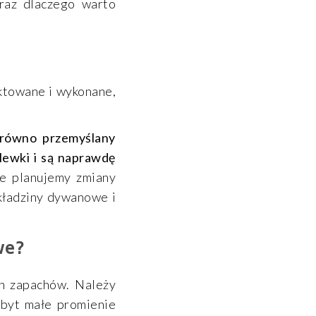
raz dlaczego warto
ktowane i wykonane,
arówno przemyślany
lewki i są naprawdę
e planujemy zmiany
ykładziny dywanowe i
we?
ch zapachów. Należy
Zbyt małe promienie