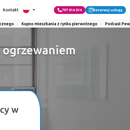
Kontakt
797 014 014
Rezerwuj usługę
icznego
·
Kupno mieszkania z rynku pierwotnego
·
Podcast Pew
z ogrzewaniem
cy w