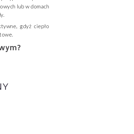
mowych lub w domach
y.
ktywne, gdyż ciepło
rtowe.
owym?
NY