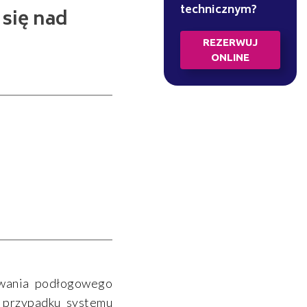
technicznym?
 się nad
REZERWUJ
ONLINE
ewania podłogowego
w przypadku systemu