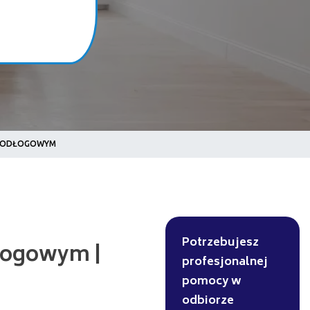
 PODŁOGOWYM
ym |
Potrzebujesz
profesjonalnej
pomocy w
odbiorze