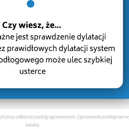
dzić przy odbiorze podłóg ogrzewanych. Ogrzewanie podłogowe wy
wiedzy.