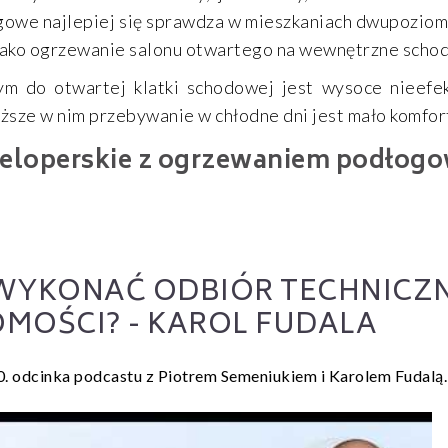
gowe najlepiej się sprawdza w mieszkaniach dwupozio
jako ogrzewanie salonu otwartego na wewnętrzne schod
ym do otwartej klatki schodowej jest wysoce nieefe
łuższe w nim przebywanie w chłodne dni jest mało komfo
weloperskie z ogrzewaniem podłog
WYKONAĆ ODBIÓR TECHNICZ
MOŚCI? - KAROL FUDALA
. odcinka podcastu z Piotrem Semeniukiem i Karolem Fudalą.