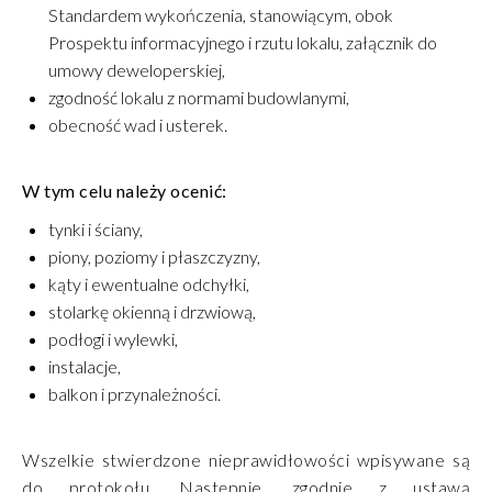
Standardem wykończenia, stanowiącym, obok
Prospektu informacyjnego i rzutu lokalu, załącznik do
umowy deweloperskiej,
zgodność lokalu z normami budowlanymi,
obecność wad i usterek.
W tym celu należy ocenić:
tynki i ściany,
piony, poziomy i płaszczyzny,
kąty i ewentualne odchyłki,
stolarkę okienną i drzwiową,
podłogi i wylewki,
instalacje,
balkon i przynależności.
Wszelkie stwierdzone nieprawidłowości wpisywane są
do protokołu. Następnie, zgodnie z ustawą