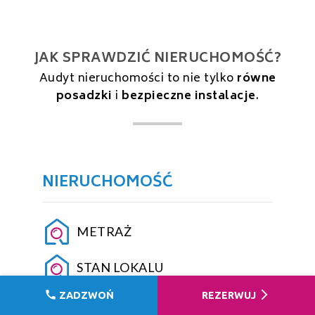
JAK SPRAWDZIĆ NIERUCHOMOŚĆ?
Audyt nieruchomości to nie tylko
równe
posadzki
i
bezpieczne instalacje
.
NIERUCHOMOŚĆ
METRAŻ
STAN LOKALU
call
arrow_forward_ios
ZADZWOŃ
REZERWUJ
STAN BUDYNKU