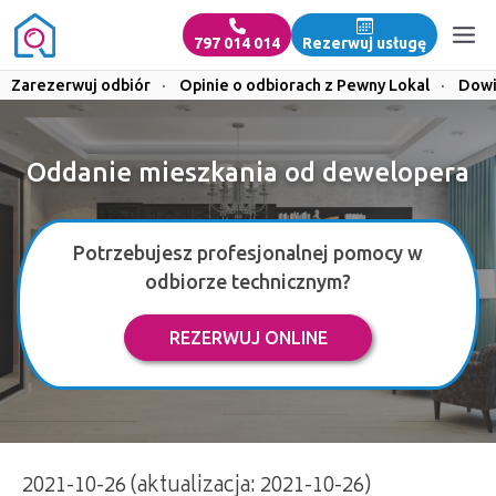
797 014 014
Rezerwuj usługę
Zarezerwuj odbiór
·
Opinie o odbiorach z Pewny Lokal
·
Dowi
Oddanie mieszkania od dewelopera
Potrzebujesz profesjonalnej pomocy w
odbiorze technicznym?
REZERWUJ ONLINE
2021-10-26 (aktualizacja: 2021-10-26)
Oddanie mieszkania od dewelopera | 797 014