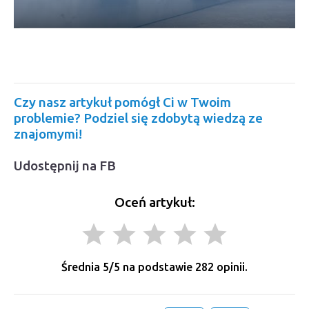
Czy nasz artykuł pomógł Ci w Twoim
problemie? Podziel się zdobytą wiedzą ze
znajomymi!
Udostępnij na FB
Oceń artykuł:
grade
grade
grade
grade
grade
Średnia
5
/5 na podstawie
282
opinii.