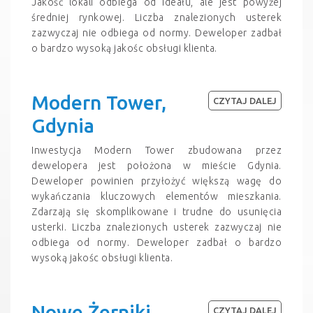
Jakość lokali odbiega od ideału, ale jest powyżej
średniej rynkowej. Liczba znalezionych usterek
zazwyczaj nie odbiega od normy. Deweloper zadbał
o bardzo wysoką jakośc obsługi klienta.
Modern Tower,
CZYTAJ DALEJ
Gdynia
Inwestycja Modern Tower zbudowana przez
dewelopera jest położona w mieście Gdynia.
Deweloper powinien przyłożyć większą wagę do
wykańczania kluczowych elementów mieszkania.
Zdarzają się skomplikowane i trudne do usunięcia
usterki. Liczba znalezionych usterek zazwyczaj nie
odbiega od normy. Deweloper zadbał o bardzo
wysoką jakośc obsługi klienta.
Nowe Żerniki,
CZYTAJ DALEJ