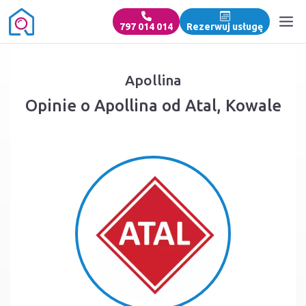
797 014 014
Rezerwuj usługę
Apollina
Opinie o Apollina od Atal, Kowale