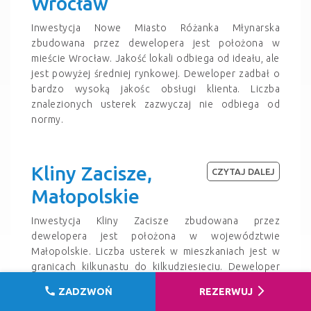
Wrocław
Inwestycja Nowe Miasto Różanka Młynarska
zbudowana przez dewelopera jest położona w
mieście Wrocław. Jakość lokali odbiega od ideału, ale
jest powyżej średniej rynkowej. Deweloper zadbał o
bardzo wysoką jakośc obsługi klienta. Liczba
znalezionych usterek zazwyczaj nie odbiega od
normy.
Kliny Zacisze,
CZYTAJ DALEJ
Małopolskie
Inwestycja Kliny Zacisze zbudowana przez
dewelopera jest położona w województwie
Małopolskie. Liczba usterek w mieszkaniach jest w
granicach kilkunastu do kilkudziesieciu. Deweloper
zadbał o bardzo wysoką jakośc obsługi klienta.
call
arrow_forward_ios
ZADZWOŃ
REZERWUJ
Czasem spotykamy skomplikowane do usunięcia