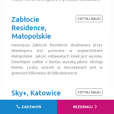
Zabłocie
CZYTAJ DALEJ
Residence,
Małopolskie
Inwestycja Zabłocie Residence zbudowana przez
dewelopera jest położona w województwie
Małopolskie. Jakość oddawanych lokali jest wysoka.
Deweloper zadbał o bardzo wysoką jakośc obsługi
klienta. Liczba usterek w mieszkaniach jest w
granicach kilkunastu do kilkudziesieciu.
Sky+, Katowice
CZYTAJ DALEJ
Inwestycja Sky+ zbudowana przez dewelopera jest
call
arrow_forward_ios
ZADZWOŃ
REZERWUJ
położona w mieście Katowice. Biuro pracuje
doskonale. Liczba usterek w tej inwestycji jest bliska