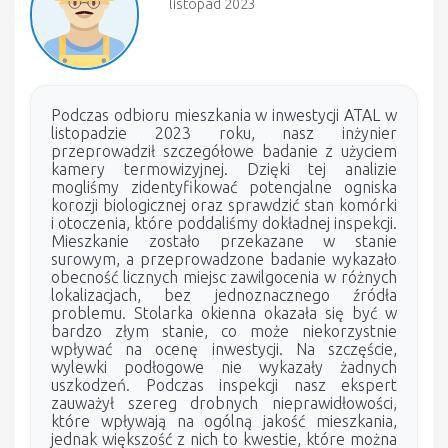
listopad 2023
Podczas odbioru mieszkania w inwestycji ATAL w
listopadzie 2023 roku, nasz inżynier
przeprowadził szczegółowe badanie z użyciem
kamery termowizyjnej. Dzięki tej analizie
mogliśmy zidentyfikować potencjalne ogniska
korozji biologicznej oraz sprawdzić stan komórki
i otoczenia, które poddaliśmy dokładnej inspekcji.
Mieszkanie zostało przekazane w stanie
surowym, a przeprowadzone badanie wykazało
obecność licznych miejsc zawilgocenia w różnych
lokalizacjach, bez jednoznacznego źródła
problemu. Stolarka okienna okazała się być w
bardzo złym stanie, co może niekorzystnie
wpływać na ocenę inwestycji. Na szczęście,
wylewki podłogowe nie wykazały żadnych
uszkodzeń. Podczas inspekcji nasz ekspert
zauważył szereg drobnych nieprawidłowości,
które wpływają na ogólną jakość mieszkania,
jednak większość z nich to kwestie, które można