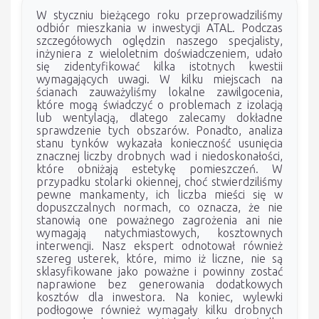
W styczniu bieżącego roku przeprowadziliśmy
odbiór mieszkania w inwestycji ATAL. Podczas
szczegółowych oględzin naszego specjalisty,
inżyniera z wieloletnim doświadczeniem, udało
się zidentyfikować kilka istotnych kwestii
wymagających uwagi. W kilku miejscach na
ścianach zauważyliśmy lokalne zawilgocenia,
które mogą świadczyć o problemach z izolacją
lub wentylacją, dlatego zalecamy dokładne
sprawdzenie tych obszarów. Ponadto, analiza
stanu tynków wykazała konieczność usunięcia
znacznej liczby drobnych wad i niedoskonałości,
które obniżają estetykę pomieszczeń. W
przypadku stolarki okiennej, choć stwierdziliśmy
pewne mankamenty, ich liczba mieści się w
dopuszczalnych normach, co oznacza, że nie
stanowią one poważnego zagrożenia ani nie
wymagają natychmiastowych, kosztownych
interwencji. Nasz ekspert odnotował również
szereg usterek, które, mimo iż liczne, nie są
sklasyfikowane jako poważne i powinny zostać
naprawione bez generowania dodatkowych
kosztów dla inwestora. Na koniec, wylewki
podłogowe również wymagały kilku drobnych