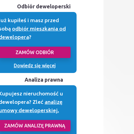
Odbiór deweloperski
Już kupiłeś i masz przed
sobą
odbiór mieszkania od
dewelopera
?
ZAMÓW ODBIÓR
Dowiedz się więcej
Analiza prawna
Kupujesz nieruchomość u
dewelopera? Zleć
analizę
umowy deweloperskiej.
ZAMÓW ANALIZĘ PRAWNĄ