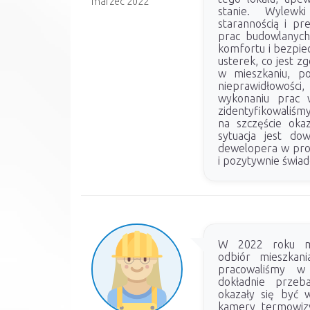
marzec 2022
stanie. Wylewk
starannością i pr
prac budowlanych
komfortu i bezpie
usterek, co jest z
w mieszkaniu, po
nieprawidłowoś
wykonaniu prac 
zidentyfikowaliśmy
na szczęście okaz
sytuacja jest do
dewelopera w proc
i pozytywnie świadc
W 2022 roku mi
odbiór mieszka
pracowaliśmy w 
dokładnie przeba
okazały się być 
kamery termowizy