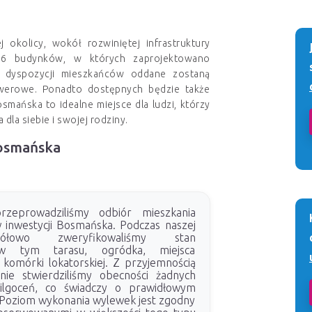
okolicy, wokół rozwiniętej infrastruktury
e 6 budynków, w których zaprojektowano
 dyspozycji mieszkańców oddane zostaną
rowerowe. Ponadto dostępnych będzie także
smańska to idealne miejsce dla ludzi, którzy
la siebie i swojej rodziny.
Bosmańska
eprowadziliśmy odbiór mieszkania
 inwestycji Bosmańska. Podczas naszej
gółowo zweryfikowaliśmy stan
, w tym tarasu, ogródka, miejsca
komórki lokatorskiej. Z przyjemnością
nie stwierdziliśmy obecności żadnych
ilgoceń, co świadczy o prawidłowym
. Poziom wykonania wylewek jest zgodny