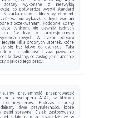
i zostały wykonane z niezwykłą
ecyzją, co potwierdza wysoki standard
. Stolarka okienna, kluczowy element
czeństwa, nie wykazała żadnych wad ani
godne z oczekiwaniami. Podobnie, ściany
kryte tynkiem, nie ujawniły żadnych
ci, co świadczy o profesjonalnym
wykończeniowych. W trakcie odbioru
 jedynie kilka drobnych usterek, które
ały się być łatwe do usunięcia. Taka
wodem na solidność i zaangażowanie
es budowlany, co zasługuje na uznanie
zy o jakości jego pracy.
eliśmy przyjemność przeprowadzić
nia od dewelopera ATAL, w którym
roli inżynierów. Podczas inspekcji
daliśmy dwie przynależności, które
w pełni sprawne. Dzięki zastosowaniu
jnej, udało nam się stwierdzić, że w