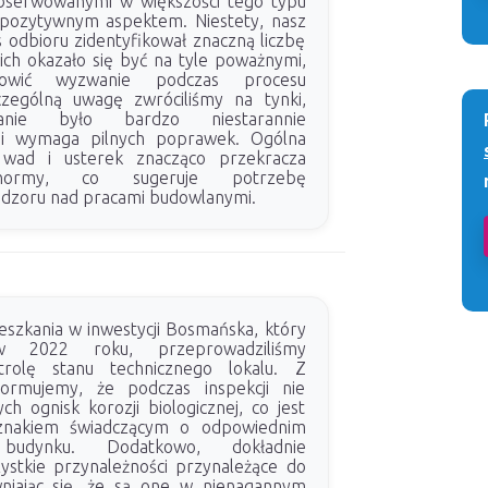
bserwowanymi w większości tego typu
st pozytywnym aspektem. Niestety, nasz
s odbioru zidentyfikował znaczną liczbę
ich okazało się być na tyle poważnymi,
wić wyzwanie podczas procesu
zególną uwagę zwróciliśmy na tynki,
anie było bardzo niestarannie
i wymaga pilnych poprawek. Ogólna
 wad i usterek znacząco przekracza
 normy, co sugeruje potrzebę
adzoru nad pracami budowlanymi.
eszkania w inwestycji Bosmańska, który
w 2022 roku, przeprowadziliśmy
trolę stanu technicznego lokalu. Z
formujemy, że podczas inspekcji nie
h ognisk korozji biologicznej, co jest
nakiem świadczącym o odpowiednim
 budynku. Dodatkowo, dokładnie
ystkie przynależności przynależące do
wniając się, że są one w nienagannym