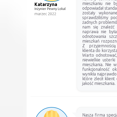
mieszkaniu nie b
Katarzyna
odpowiadał stand
Inżynier Pewny Lokal
zostały wykonane
marzec 2022
sprawdziliśmy pod
żadnych problemów
nam się znaleźć j
naprawa nie był
odnotowania szc
mieszkań rozpozna
Z przyjemności
klienta do korzyst
Warto odnotować, 
niewielkie usterk
mieszkania. Nie 
funkcjonalność ok
wynikła najprawdop
które zlecił klien
jakość mieszkania.
Nasza firma specja