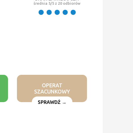
średnia 5/5 z 20 odbiorów
OPERAT
SZACUNKOWY
SPRAWDŹ →