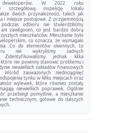
 deweloperów. W 2022 roku
śmy szczegółową inspekcję lokalu
akże dwóch przynależności, takich jak
a i miejsce postojowe. Z przyjemnością
podczas odbioru nie stwierdziliśmy
ani zawilgoceń, co jest bardzo dobrą
rzyszłych mieszkańców. Mieszkanie było
weloperskim, co oznacza, że wymagało
nia. Co do elementów okiennych, to
oru nie wykryliśmy żadnych
i. Zidentyfikowaliśmy jednak kilka
 które nie powinny stanowić problemu i
ynie niewielkich nakładów finansowych
 Wśród zauważonych niedociągnięć
e odspojenia tynku w kilku miejscach oraz
łości wylewek, które również zostały
agają niewielkich poprawek. Ogólnie
iór przebiegł pomyślnie, a mieszkanie
anie technicznym, gotowe do dalszych
wych.