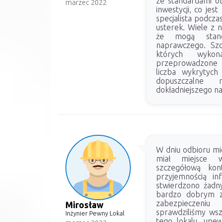
ze standardami o
marzec 2022
inwestycji, co je
specjalista podcza
usterek. Wiele z n
że mogą stano
naprawczego. Szc
których wykon
przeprowadzone 
liczba wykrytych
dopuszczalne
dokładniejszego n
W dniu odbioru mi
miał miejsce 
szczegółową kon
przyjemnością in
stwierdzono żadnyc
bardzo dobrym z
zabezpieczeniu
Mirosław
sprawdziliśmy wsz
Inżynier Pewny Lokal
tego lokalu, upe