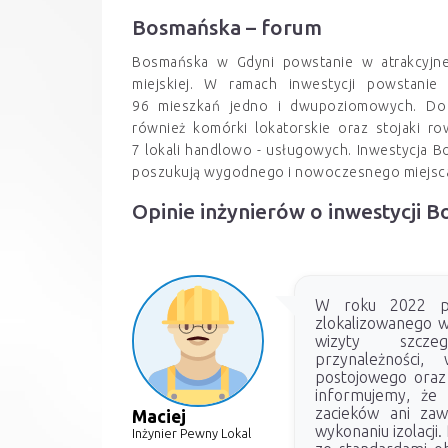
Bosmańska – forum
Bosmańska w Gdyni powstanie w atrakcyjnej 
miejskiej. W ramach inwestycji powstani
96 mieszkań jedno i dwupoziomowych. Do
również komórki lokatorskie oraz stojaki 
7 lokali handlowo - usługowych. Inwestycja Bo
poszukują wygodnego i nowoczesnego miejsca d
Opinie inżynierów o inwestycji 
W roku 2022 prz
zlokalizowanego w
wizyty szcze
przynależności
postojowego oraz 
informujemy, że 
zacieków ani zaw
Maciej
wykonaniu izolacji
Inżynier Pewny Lokal