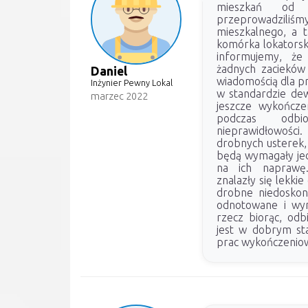
mieszkań od
przeprowadzili
mieszkalnego, a t
komórka lokatorsk
informujemy, że 
żadnych zacieków 
Daniel
wiadomością dla p
Inżynier Pewny Lokal
w standardzie de
marzec 2022
jeszcze wykończe
podczas odbi
nieprawidłowośc
drobnych usterek,
będą wymagały jed
na ich naprawę.
znalazły się lekki
drobne niedoskona
odnotowane i wym
rzecz biorąc, odb
jest w dobrym st
prac wykończenio