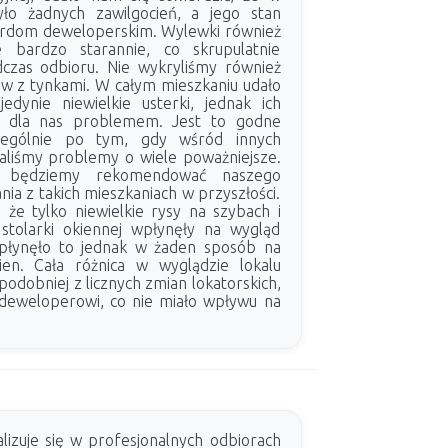
yło żadnych zawilgocień, a jego stan
ardom deweloperskim. Wylewki również
 bardzo starannie, co skrupulatnie
czas odbioru. Nie wykryliśmy również
 z tynkami. W całym mieszkaniu udało
edynie niewielkie usterki, jednak ich
a dla nas problemem. Jest to godne
zególnie po tym, gdy wśród innych
liśmy problemy o wiele poważniejsze.
ą będziemy rekomendować naszego
ania z takich mieszkaniach w przyszłości.
że tylko niewielkie rysy na szybach i
i stolarki okiennej wpłynęły na wygląd
wpłynęło to jednak w żaden sposób na
ien. Cała różnica w wyglądzie lokalu
odobniej z licznych zmian lokatorskich,
t deweloperowi, co nie miało wpływu na
lizuje się w profesjonalnych odbiorach