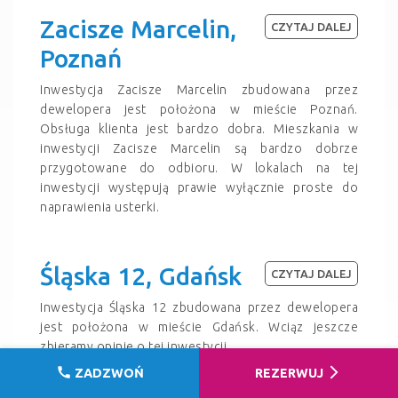
Zacisze Marcelin,
CZYTAJ DALEJ
Poznań
Inwestycja Zacisze Marcelin zbudowana przez
dewelopera jest położona w mieście Poznań.
Obsługa klienta jest bardzo dobra. Mieszkania w
inwestycji Zacisze Marcelin są bardzo dobrze
przygotowane do odbioru. W lokalach na tej
inwestycji występują prawie wyłącznie proste do
naprawienia usterki.
Śląska 12, Gdańsk
CZYTAJ DALEJ
Inwestycja Śląska 12 zbudowana przez dewelopera
jest położona w mieście Gdańsk. Wciąz jeszcze
zbieramy opinie o tej inwestycji.
call
arrow_forward_ios
ZADZWOŃ
REZERWUJ