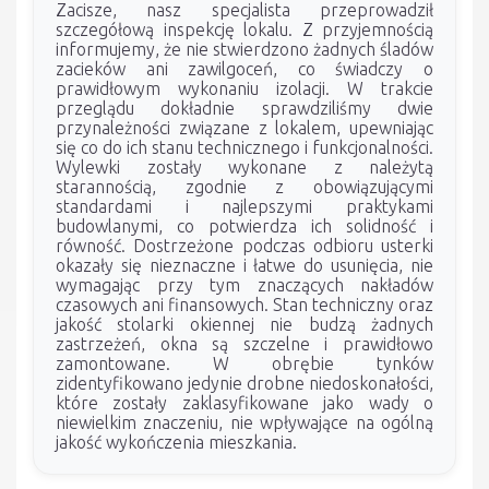
Zacisze, nasz specjalista przeprowadził
szczegółową inspekcję lokalu. Z przyjemnością
informujemy, że nie stwierdzono żadnych śladów
zacieków ani zawilgoceń, co świadczy o
prawidłowym wykonaniu izolacji. W trakcie
przeglądu dokładnie sprawdziliśmy dwie
przynależności związane z lokalem, upewniając
się co do ich stanu technicznego i funkcjonalności.
Wylewki zostały wykonane z należytą
starannością, zgodnie z obowiązującymi
standardami i najlepszymi praktykami
budowlanymi, co potwierdza ich solidność i
równość. Dostrzeżone podczas odbioru usterki
okazały się nieznaczne i łatwe do usunięcia, nie
wymagając przy tym znaczących nakładów
czasowych ani finansowych. Stan techniczny oraz
jakość stolarki okiennej nie budzą żadnych
zastrzeżeń, okna są szczelne i prawidłowo
zamontowane. W obrębie tynków
zidentyfikowano jedynie drobne niedoskonałości,
które zostały zaklasyfikowane jako wady o
niewielkim znaczeniu, nie wpływające na ogólną
jakość wykończenia mieszkania.