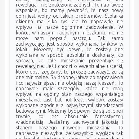
rewelacja - nie znaleziono żadnych! To naprawdę
wspaniałe, bo mamy pewność, że nasz nowy
dom jest wolny od takich problemów. Stolarka
okienna ma kilka rys, ale to naprawdę nie
wpływa na nasze ogromne zadowolenie. W
końcu, w naszym radosnym mieszkaniu, nic nie
może nam popsuć nastroju. Tak samo
zachwycający jest sposób wykonania tynków w
lokalu. Możemy być pewni, że zostały one
wykonane w sposób absolutnie doskonały, co
sprawia, że całe mieszkanie prezentuje się
rewelacyjnie. Jeśli chodzi o ewentualne usterki,
które dostrzegliśmy, to proszę zauważyć, że są
one minimalne. Są drobne, łatwe do naprawienia
i co najważniejsze, nie obciążą naszą kieszeń. To
naprawdę małe szczegóły, które nie mają
wpływu na ogólny stan naszego wspaniałego
mieszkania. Last but not least, wylewki zostały
wykonane zgodnie z najwyższymi standardami
budowlanymi. Możemy być pewni, że są solidne i
trwałe, co jest absolutnie fantastyczną
wiadomością! Jesteśmy zachwyceni jakością i
stanem naszego nowego mieszkania. To
naprawdę niezwykłe, że wszystko wygląda tak
doskonale! Jesteśmy pewni, że zamieszkanie