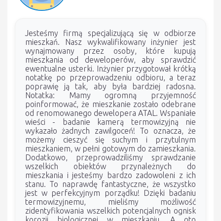
Jesteśmy firmą specjalizującą się w odbiorze
mieszkań. Nasz wykwalifikowany inżynier jest
wynajmowany przez osoby, które kupują
mieszkania od deweloperów, aby sprawdzić
ewentualne usterki. Inżynier przygotował krótką
notatkę po przeprowadzeniu odbioru, a teraz
poprawię ją tak, aby była bardziej radosna.
Notatka: Mamy ogromną przyjemność
poinformować, że mieszkanie zostało odebrane
od renomowanego dewelopera ATAL. Wspaniałe
wieści - badanie kamerą termowizyjną nie
wykazało żadnych zawilgoceń! To oznacza, że
możemy cieszyć się suchym i przytulnym
mieszkaniem, w pełni gotowym do zamieszkania.
Dodatkowo, przeprowadziliśmy sprawdzanie
wszelkich obiektów przynależnych do
mieszkania i jesteśmy bardzo zadowoleni z ich
stanu. To naprawdę fantastyczne, że wszystko
jest w perfekcyjnym porządku! Dzięki badaniu
termowizyjnemu, mieliśmy możliwość
zidentyfikowania wszelkich potencjalnych ognisk
korozji biologicznej w mieszkaniu. A oto