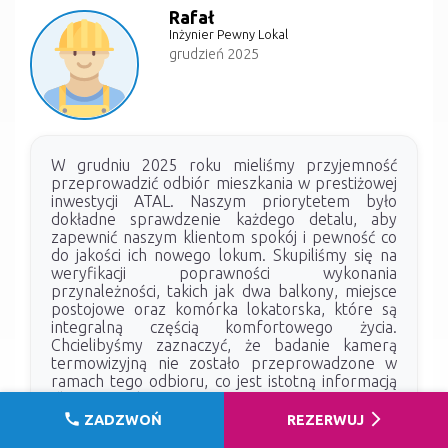
Rafał
Inżynier Pewny Lokal
grudzień 2025
W grudniu 2025 roku mieliśmy przyjemność
przeprowadzić odbiór mieszkania w prestiżowej
inwestycji ATAL. Naszym priorytetem było
dokładne sprawdzenie każdego detalu, aby
zapewnić naszym klientom spokój i pewność co
do jakości ich nowego lokum. Skupiliśmy się na
weryfikacji poprawności wykonania
przynależności, takich jak dwa balkony, miejsce
postojowe oraz komórka lokatorska, które są
integralną częścią komfortowego życia.
Chcielibyśmy zaznaczyć, że badanie kamerą
termowizyjną nie zostało przeprowadzone w
ramach tego odbioru, co jest istotną informacją
dla właściciela. Z przyjemnością informujemy, że
nie zidentyfikowaliśmy żadnych problemów z
call
arrow_forward_ios
ZADZWOŃ
REZERWUJ
wylewkami – ich stan jest bez zarzutu, co