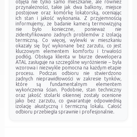
objęła nie tylko samo mieszkanie, ale również
przynależności, takie jak dwa balkony, miejsce
postojowe oraz komórkę lokatorską, oceniając
ich stan i jakość wykonania. Z przyjemnością
informujemy, że badanie kamerą termowizyjną
nie było konieczne, ponieważ nie
zidentyfikowano żadnych problemów z izolacją
termiczną. Co więcej, wylewki w mieszkaniu
okazały się być wykonane bez zarzutu, co jest
kluczowym elementem komfortu i trwałości
podłóg. Obsługa klienta w biurze dewelopera
ATAL zasługuje na szczególne wyróżnienie – była
wzorowa i niezwykle pomocna na każdym etapie
procesu. Podczas odbioru nie stwierdzono
żadnych nieprawidłowości w zakresie tynków,
które są fundamentalnym elementem
wykończenia ścian. Podobnie, stan techniczny
oraz jakość stolarki okiennej zostały ocenione
jako bez zarzutu, co gwarantuje odpowiednią
izolację akustyczną i termiczną lokalu. Całość
odbioru przebiegła sprawnie i profesjonalnie.