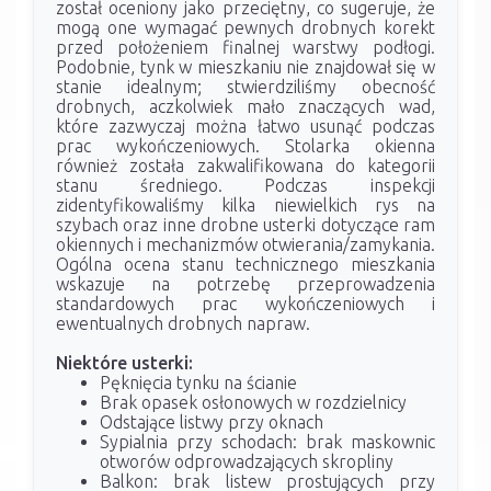
został oceniony jako przeciętny, co sugeruje, że
mogą one wymagać pewnych drobnych korekt
przed położeniem finalnej warstwy podłogi.
Podobnie, tynk w mieszkaniu nie znajdował się w
stanie idealnym; stwierdziliśmy obecność
drobnych, aczkolwiek mało znaczących wad,
które zazwyczaj można łatwo usunąć podczas
prac wykończeniowych. Stolarka okienna
również została zakwalifikowana do kategorii
stanu średniego. Podczas inspekcji
zidentyfikowaliśmy kilka niewielkich rys na
szybach oraz inne drobne usterki dotyczące ram
okiennych i mechanizmów otwierania/zamykania.
Ogólna ocena stanu technicznego mieszkania
wskazuje na potrzebę przeprowadzenia
standardowych prac wykończeniowych i
ewentualnych drobnych napraw.
Niektóre usterki:
Pęknięcia tynku na ścianie
Brak opasek osłonowych w rozdzielnicy
Odstające listwy przy oknach
Sypialnia przy schodach: brak maskownic
otworów odprowadzających skropliny
Balkon: brak listew prostujących przy