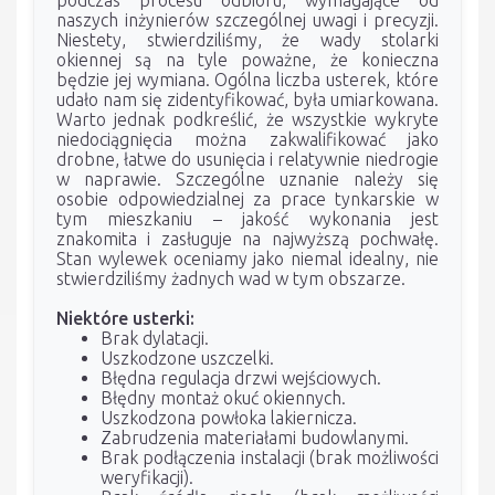
naszych inżynierów szczególnej uwagi i precyzji.
Niestety, stwierdziliśmy, że wady stolarki
okiennej są na tyle poważne, że konieczna
będzie jej wymiana. Ogólna liczba usterek, które
udało nam się zidentyfikować, była umiarkowana.
Warto jednak podkreślić, że wszystkie wykryte
niedociągnięcia można zakwalifikować jako
drobne, łatwe do usunięcia i relatywnie niedrogie
w naprawie. Szczególne uznanie należy się
osobie odpowiedzialnej za prace tynkarskie w
tym mieszkaniu – jakość wykonania jest
znakomita i zasługuje na najwyższą pochwałę.
Stan wylewek oceniamy jako niemal idealny, nie
stwierdziliśmy żadnych wad w tym obszarze.
Niektóre usterki:
Brak dylatacji.
Uszkodzone uszczelki.
Błędna regulacja drzwi wejściowych.
Błędny montaż okuć okiennych.
Uszkodzona powłoka lakiernicza.
Zabrudzenia materiałami budowlanymi.
Brak podłączenia instalacji (brak możliwości
weryfikacji).