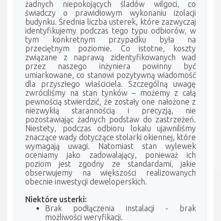
żadnych niepokojących śladów wilgoci, co
świadczy o prawidłowym wykonaniu izolacji
budynku. Średnia liczba usterek, które zazwyczaj
identyfikujemy podczas tego typu odbiorów, w
tym konkretnym przypadku była na
przeciętnym poziomie. Co istotne, koszty
związane z naprawą zidentyfikowanych wad
przez naszego inżyniera powinny być
umiarkowane, co stanowi pozytywną wiadomość
dla przyszłego właściciela. Szczególną uwagę
zwróciliśmy na stan tynków – możemy z całą
pewnością stwierdzić, że zostały one nałożone z
niezwykłą starannością i precyzją, nie
pozostawiając żadnych podstaw do zastrzeżeń.
Niestety, podczas odbioru lokalu ujawniliśmy
znaczące wady dotyczące stolarki okiennej, które
wymagają uwagi. Natomiast stan wylewek
oceniamy jako zadowalający, ponieważ ich
poziom jest zgodny ze standardami, jakie
obserwujemy na większości realizowanych
obecnie inwestycji deweloperskich.
Niektóre usterki:
Brak podłączenia instalacji - brak
możliwości weryfikacji.