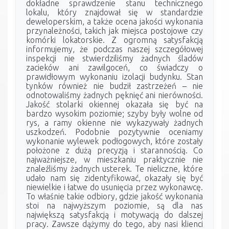
dokładne sprawdzenie stanu technicznego
lokalu, który znajdował się w standardzie
deweloperskim, a także ocena jakości wykonania
przynależności, takich jak miejsca postojowe czy
komórki lokatorskie. Z ogromną satysfakcją
informujemy, że podczas naszej szczegółowej
inspekcji nie stwierdziliśmy żadnych śladów
zacieków ani zawilgoceń, co świadczy o
prawidłowym wykonaniu izolacji budynku. Stan
tynków również nie budził zastrzeżeń – nie
odnotowaliśmy żadnych pęknięć ani nierówności.
Jakość stolarki okiennej okazała się być na
bardzo wysokim poziomie; szyby były wolne od
rys, a ramy okienne nie wykazywały żadnych
uszkodzeń. Podobnie pozytywnie oceniamy
wykonanie wylewek podłogowych, które zostały
położone z dużą precyzją i starannością. Co
najważniejsze, w mieszkaniu praktycznie nie
znaleźliśmy żadnych usterek. Te nieliczne, które
udało nam się zidentyfikować, okazały się być
niewielkie i łatwe do usunięcia przez wykonawcę.
To właśnie takie odbiory, gdzie jakość wykonania
stoi na najwyższym poziomie, są dla nas
największą satysfakcją i motywacją do dalszej
pracy. Zawsze dążymy do tego, aby nasi klienci