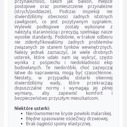
przynależności, takich jak balkon, miejsce
postojowe oraz pomieszczenie przynależne
(strych/poddasze). Podczas inspekcji nie
stwierdziliśmy obecności żadnych istotnych
zawilgoceń, co jest pozytywnym sygnałem.
Wylewki podłogowe zostały wykonane z
należytą starannością i precyzją, spełniając nasze
wysokie standardy. Podobnie, w trakcie odbioru
nie zidentyfikowaliśmy żadnych problemów
związanych ze stanem tynków wewnętrznych.
Należy jednak zaznaczyć, że wiele drobnych
usterek, które udało nam się wykryć, często
wynika z pośpiechu i niedokładności ekip
budowlanych. Te niedoróbki, choć zazwyczaj
łatwe do naprawienia, mogą być czasochłonne.
Niestety, w przypadku stolarki okiennej
stwierdziliśmy wady, które przekraczają
dopuszczalne normy i wymagają jej pilnej
wymiany, aby zapewnić komfort i
bezpieczeństwo przyszłym mieszkańcom.
Niektóre usterki:
Nierównomierne krycie powłoki malarskiej.
Błędne spasowanie ościeŹnicy drzwiowej.
Brak ciągłości spoiny elastycznej.