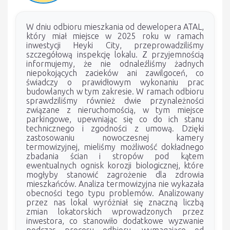
W dniu odbioru mieszkania od dewelopera ATAL,
który miał miejsce w 2025 roku w ramach
inwestycji Heyki City, przeprowadziliśmy
szczegółową inspekcję lokalu. Z przyjemnością
informujemy, że nie odnaleźliśmy żadnych
niepokojących zacieków ani zawilgoceń, co
świadczy o prawidłowym wykonaniu prac
budowlanych w tym zakresie. W ramach odbioru
sprawdziliśmy również dwie przynależności
związane z nieruchomością, w tym miejsce
parkingowe, upewniając się co do ich stanu
technicznego i zgodności z umową. Dzięki
zastosowaniu nowoczesnej kamery
termowizyjnej, mieliśmy możliwość dokładnego
zbadania ścian i stropów pod kątem
ewentualnych ognisk korozji biologicznej, które
mogłyby stanowić zagrożenie dla zdrowia
mieszkańców. Analiza termowizyjna nie wykazała
obecności tego typu problemów. Analizowany
przez nas lokal wyróżniał się znaczną liczbą
zmian lokatorskich wprowadzonych przez
inwestora, co stanowiło dodatkowe wyzwanie
podczas procesu odbioru, wymagające od