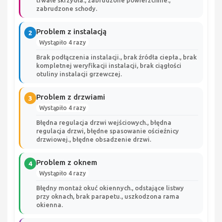
trwałe skrzydła., zabrudzone powierzchnie.,
zabrudzone schody.
Problem z instalacją
2
Wystąpiło 4 razy
Brak podłączenia instalacji., brak źródła ciepła., brak
kompletnej weryfikacji instalacji, brak ciągłości
otuliny instalacji grzewczej.
Problem z drzwiami
3
Wystąpiło 4 razy
Błędna regulacja drzwi wejściowych., błędna
regulacja drzwi, błędne spasowanie ościeźnicy
drzwiowej., błędne obsadzenie drzwi.
Problem z oknem
4
Wystąpiło 4 razy
Błędny montaż okuć okiennych., odstające listwy
przy oknach, brak parapetu., uszkodzona rama
okienna.