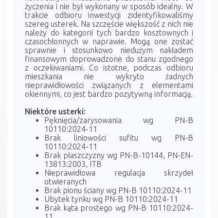
życzenia i nie był wykonany w sposób idealny. W
trakcie odbioru inwestycji zidentyfikowaliśmy
szereg usterek. Na szczęście większość z nich nie
należy do kategorii tych bardzo kosztownych i
czasochłonnych w naprawie. Mogą one zostać
sprawnie i stosunkowo niedużym nakładem
finansowym doprowadzone do stanu zgodnego
z oczekiwaniami. Co istotne, podczas odbioru
mieszkania nie wykryto żadnych
nieprawidłowości związanych z elementami
okiennymi, co jest bardzo pozytywną informacją.
Niektóre usterki:
Pęknięcia/zarysowania wg PN-B
10110:2024-11
Brak liniowości sufitu wg PN-B
10110:2024-11
Brak płaszczyzny wg PN-B-10144, PN-EN-
13813:2003, ITB
Nieprawidłowa regulacja skrzydeł
otwieranych
Brak pionu ściany wg PN-B 10110:2024-11
Ubytek tynku wg PN-B 10110:2024-11
Brak kąta prostego wg PN-B 10110:2024-
11