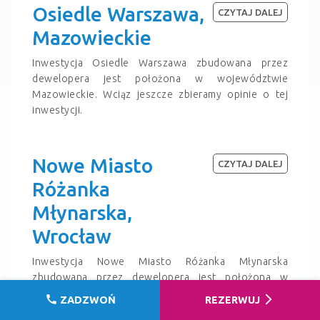
Osiedle Warszawa,
CZYTAJ DALEJ
Mazowieckie
Inwestycja Osiedle Warszawa zbudowana przez
dewelopera jest położona w województwie
Mazowieckie. Wciąz jeszcze zbieramy opinie o tej
inwestycji.
Nowe Miasto
CZYTAJ DALEJ
Różanka
Młynarska,
Wrocław
Inwestycja Nowe Miasto Różanka Młynarska
zbudowana przez dewelopera jest położona w
mieście Wrocław. Liczba usterek w tej inwestycji jest
call
arrow_forward_ios
ZADZWOŃ
REZERWUJ
bliska średniej rynkowej. Biuro pracuje doskonale.